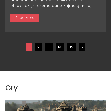
archiwum łączące wiele plików w jeden
obiekt, dzięki czemu dane zajmują mniej...
Read More
1
2
…
14
15
»
Gry