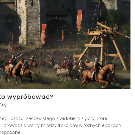
arto wypróbować?
Gry
rategii czasu rzeczywistego z widokiem z góry, które
i prowadzić wojny między frakcjami w różnych epokach
łnoprawne...