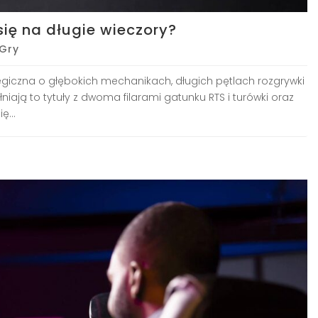
się na długie wieczory?
Gry
ategiczna o głębokich mechanikach, długich pętlach rozgrywki
iają to tytuły z dwoma filarami gatunku RTS i turówki oraz
...