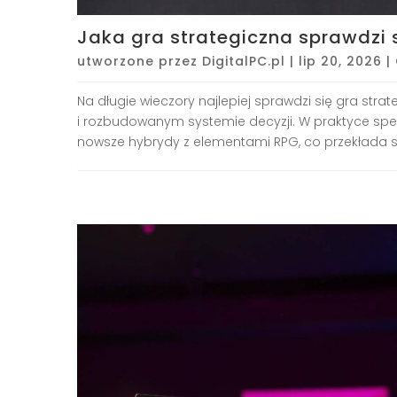
Jaka gra strategiczna sprawdzi 
utworzone przez
DigitalPC.pl
|
lip 20, 2026
|
Na długie wieczory najlepiej sprawdzi się gra str
i rozbudowanym systemie decyzji. W praktyce spełn
nowsze hybrydy z elementami RPG, co przekłada się