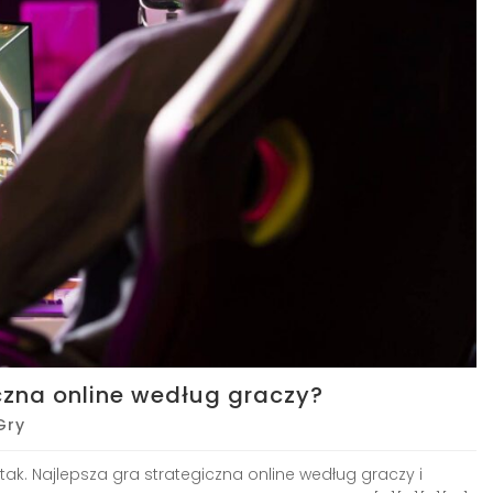
iczna online według graczy?
Gry
tak. Najlepsza gra strategiczna online według graczy i