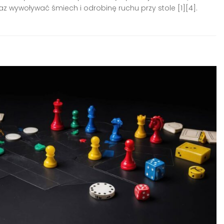
oraz wywoływać śmiech i odrobinę ruchu przy stole [1][4].
.