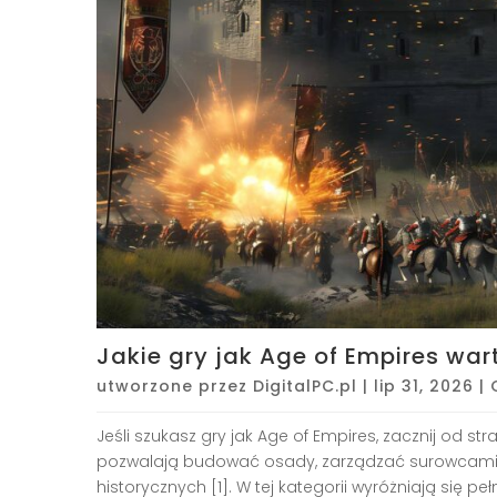
Jakie gry jak Age of Empires w
utworzone przez
DigitalPC.pl
|
lip 31, 2026
|
Jeśli szukasz gry jak Age of Empires, zacznij od st
pozwalają budować osady, zarządzać surowcami 
historycznych [1]. W tej kategorii wyróżniają się pe