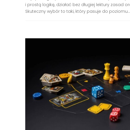
i prostą logikę, działać bez długiej lektury zasad 
Skuteczny wybór to taki, który pasuje do poziomu..