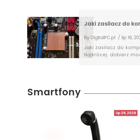
Jaki zasilacz do k
By
DigitalPC.pl
/
lip 16, 2
Jaki zasilacz do komp
Najkrócej: dobierz mo
Smartfony
lip 29, 2026