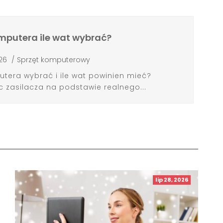
omputera ile wat wybrać?
026
/
Sprzęt komputerowy
utera wybrać i ile wat powinien mieć?
c zasilacza na podstawie realnego...
lip 28, 2026