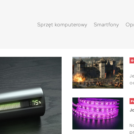
Sprzęt komputerowy
Smartfony
Op
G
J
o
P
J
N
p