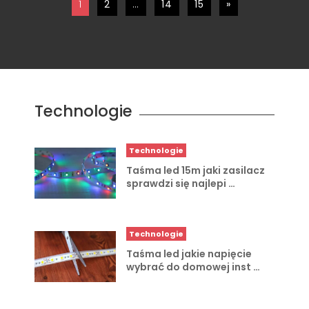
1
2
…
14
15
»
Technologie
Technologie
Taśma led 15m jaki zasilacz
sprawdzi się najlepi …
Technologie
Taśma led jakie napięcie
wybrać do domowej inst …