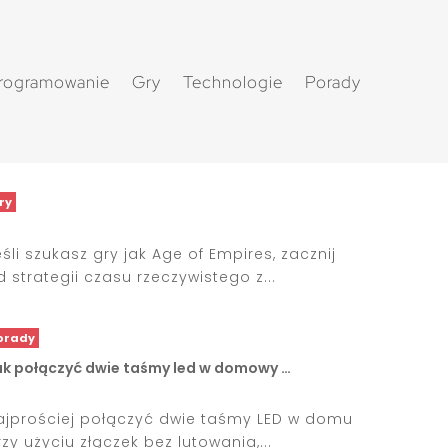
rogramowanie
Gry
Technologie
Porady
ry
eśli szukasz gry jak Age of Empires, zacznij
d strategii czasu rzeczywistego z...
orady
ak połączyć dwie taśmy led w domowy …
ajprościej połączyć dwie taśmy LED w domu
rzy użyciu złączek bez lutowania,...