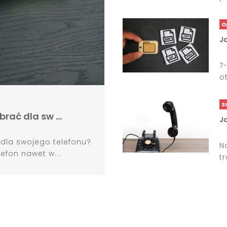
O
Ja
7
o
S
brać dla sw …
Ja
 dla swojego telefonu?
N
efon nawet w...
t