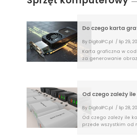
Sprzęt komputerowy
Do czego karta gra
By
DigitalPC.pl
/
lip 29, 2
Karta graficzna w c
za generowanie obrazu
Od czego zależy il
By
DigitalPC.pl
/
lip 28, 2
Od czego zależy ile k
przede wszystkim od m