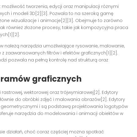
t możliwość tworzenia, edycji oraz manipulacji różnymi
wych i modeli 3D[2][3]. Pozwala to na szeroką gamę
one wizualizacje i animacje[2][3]. Obejmuje to zarówno
 jak również złożone procesy, takie jak kompozycyjna praca
ch[1][2].
 należą narzędzia umożliwiające rysowanie, malowanie,
 z zaawansowanych filtrów i efektów graficznych[1][2].
ędzi pozwala na pełną kontrolę nad strukturą oraz
gramów graficznych
ki rastrowej, wektorowej oraz trójwymiarowej[2]. Edytory
głównie do obróbki zdjęć i malowania obrazów[2]. Edytory
i geometrycznymi i są podstawą projektowania logotypów
D oferuje narzędzia do modelowania i animacji obiektów w
esie działań, choć coraz częściej można spotkać