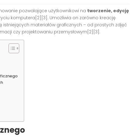
mowanie pozwalające użytkownikowi na
tworzenie, edycję
życiu komputera[2][3]. Umożliwia on zarówno kreację
istniejących materiałów graficznych – od prostych zdjęć
macji czy projektowaniu przemysłowym[2][3].
aficznego
ch
cznego