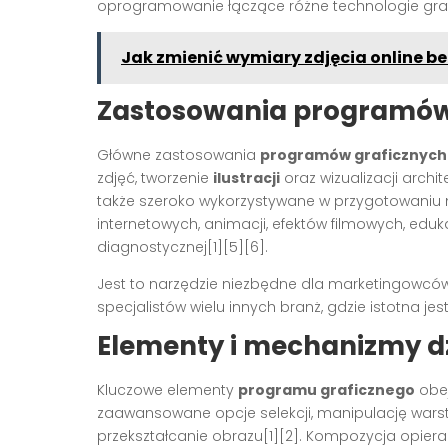
oprogramowanie łączące różne technologie graf
Jak zmienić wymiary zdjęcia online be
Zastosowania programów
Główne zastosowania
programów graficznych
zdjęć, tworzenie
ilustracji
oraz wizualizacji archi
także szeroko wykorzystywane w przygotowaniu 
internetowych, animacji, efektów filmowych, ed
diagnostycznej[1][5][6].
Jest to narzędzie niezbędne dla marketingowców
specjalistów wielu innych branż, gdzie istotna je
Elementy i mechanizmy d
Kluczowe elementy
programu graficznego
obej
zaawansowane opcje selekcji, manipulację warst
przekształcanie obrazu[1][2]. Kompozycja opiera