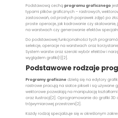
Podstawową cechą
programu graficznego
jes
typami plików graficznych – rastrowych, wektoro
zastosowań, od prostych poprawek zdjęć po złoż
proste operacje, jak kadrowanie czy skalowanie,
na warstwach czy generowanie efektów specjalny
Do podstawowej funkcjonalności tych programów
selekcje, operacje na warstwach oraz korzystanie
System warstw oraz szeroki wybór efektów i narz
wyglądem grafiki[1][2].
Podstawowe rodzaje pro
Programy graficzne
dzielą się na edytory grafi
rastrowe pracują na siatce pikseli i są używane 
wektorowe pozwalają na manipulację kształtam
oraz ilustracji[2]. Oprogramowanie do grafiki 3
trójwymiarowej przestrzeni[2].
Każdy rodzaj specjalizuje się w określonym zakr