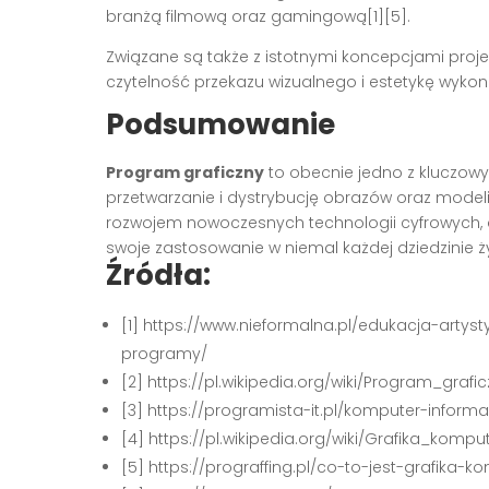
branżą filmową oraz gamingową[1][5].
Związane są także z istotnymi koncepcjami projek
czytelność przekazu wizualnego i estetykę wykon
Podsumowanie
Program graficzny
to obecnie jedno z kluczowy
przetwarzanie i dystrybucję obrazów oraz modeli 
rozwojem nowoczesnych technologii cyfrowych, a
swoje zastosowanie w niemal każdej dziedzinie 
Źródła:
[1] https://www.nieformalna.pl/edukacja-artys
programy/
[2] https://pl.wikipedia.org/wiki/Program_grafi
[3] https://programista-it.pl/komputer-infor
[4] https://pl.wikipedia.org/wiki/Grafika_komp
[5] https://prograffing.pl/co-to-jest-grafika-