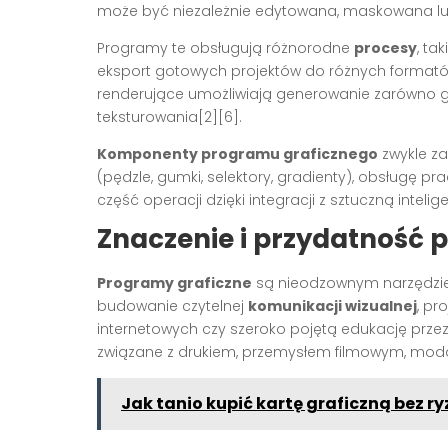
może być niezależnie edytowana, maskowana lub
Programy te obsługują różnorodne
procesy
, ta
eksport gotowych projektów do różnych formatów pl
renderujące umożliwiają generowanie zarówno graf
teksturowania[2][6].
Komponenty programu graficznego
zwykle za
(pędzle, gumki, selektory, gradienty), obsługę 
część operacji dzięki integracji z sztuczną intelig
Znaczenie i przydatność
Programy graficzne
są nieodzownym narzędziem
budowanie czytelnej
komunikacji wizualnej
, pr
internetowych czy szeroko pojętą edukację przez 
związane z drukiem, przemysłem filmowym, modą
Jak tanio kupić kartę graficzną bez r