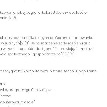
towania, jak typografia, kolorystyka czy dbałość o
ania[6][8].
ch narzędzi umożliwiających profesjonalne kreowanie,
wizualnych[2][3]. Jego znaczenie stale rośnie wraz z
 wszechstronność i dostępność sprawiają, że znalazł
życia społecznego i gospodarczego[1][5][6].
tyczna/grafika-komputerowa-historia-techniki-popularne-
czny
matyka/program-graficzny.aspx
uterowa
komputerowa-rodzaje/