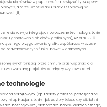
bjawia się również w popularności rozwiązań typu open-
obilnych, a także umożliwianiu pracy zespołowej na
murowych[6].
znie się rozwija, integrując nowoczesne technologie, takie
tuszu, generowanie obiektów graficznych), AR oraz VR[6].
atycznego przygotowania grafiki, współpraca w czasie
ęp do zaawansowanych funkcji nawet w darmowych
oszonej, synchronizacji przez chmurę oraz wsparcia dla
 ułatwia wymianę projektów pomiędzy użytkownikami i
ne technologie
soriami sprzętowymi (np. tablety graficzne, profesjonalne
ymi aplikacjami, takimi jak edytory tekstu czy biblioteki
erwisami hostingowymi, platformami handlu elektronicznego,