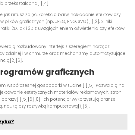
 przekształcana[1][4].
kie jak retusz zdjęć, korekcja barw, nakładanie efektów czy
ików graficznych (np. JPEG, PNG, SVG)[1][2]. Silniki
iki 2D, jak i 3D z uwzględnieniem oświetlenia czy efektów
wierają rozbudowany interfejs z szeregiem narzędzi
pracy zdalnej i w chmurze oraz mechanizmy automatyzujące
encją[2][6].
 programów graficznych
 współczesnej gospodarki wizualnej[1][5]. Pozwalają na
ojektowanie estetycznych materiałów reklamowych, stron
obrazy[1][5][6][8]. Ich potencjał wykorzystują branże
, nauką czy rozrywką komputerową[1][5].
yzyka?