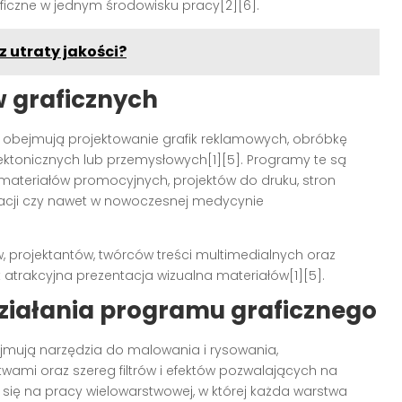
iczne w jednym środowisku pracy[2][6].
z utraty jakości?
 graficznych
obejmują projektowanie grafik reklamowych, obróbkę
tektonicznych lub przemysłowych[1][5]. Programy te są
materiałów promocyjnych, projektów do druku, stron
ukacji czy nawet w nowoczesnej medycynie
, projektantów, twórców treści multimedialnych oraz
st atrakcyjna prezentacja wizualna materiałów[1][5].
ziałania programu graficznego
mują narzędzia do malowania i rysowania,
wami oraz szereg filtrów i efektów pozwalających na
 się na pracy wielowarstwowej, w której każda warstwa