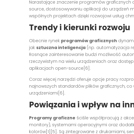
Narastające znaczenie programów graficznych o
source, dostosowywaniu aplikacji do urządzeń m
wspólnych projektach dzięki rozwojowi usług ch
Trendy i kierunki rozwoju
Obecnie rynek
programów graficznych
dynamic
jak
sztuczna inteligencja
(np. automatyzacja re
Rosnące zainteresowanie budzi możliwość autom
rzeczywistym na wielu urządzeniach oraz dost
aplikacjach open-source[6].
Coraz więcej narzędzi oferuje opcje pracy rozpr
najnowszych standardów plików graficznych, co
urządzeniami[6].
Powiązania i wpływ na in
Programy graficzne
ściśle współpracują z akce
monitory), systemami operacyjnymi oraz dodatkow
kolorów[1][5]. Są zintegrowane z drukarniami, s