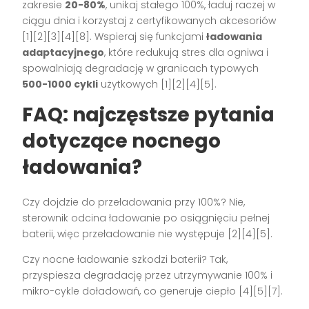
zakresie
20-80%
, unikaj stałego 100%, ładuj raczej w
ciągu dnia i korzystaj z certyfikowanych akcesoriów
[1][2][3][4][8]. Wspieraj się funkcjami
ładowania
adaptacyjnego
, które redukują stres dla ogniwa i
spowalniają degradację w granicach typowych
500-1000 cykli
użytkowych [1][2][4][5].
FAQ: najczęstsze pytania
dotyczące nocnego
ładowania?
Czy dojdzie do przeładowania przy 100%? Nie,
sterownik odcina ładowanie po osiągnięciu pełnej
baterii, więc przeładowanie nie występuje [2][4][5].
Czy nocne ładowanie szkodzi baterii? Tak,
przyspiesza degradację przez utrzymywanie 100% i
mikro-cykle doładowań, co generuje ciepło [4][5][7].