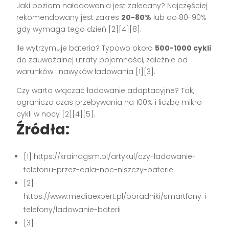
Jaki poziom naładowania jest zalecany? Najczęściej
rekomendowany jest zakres
20-80%
lub do 80-90%
gdy wymaga tego dzień [2][4][8].
Ile wytrzymuje bateria? Typowo około
500-1000 cykli
do zauważalnej utraty pojemności, zależnie od
warunków i nawyków ładowania [1][3].
Czy warto włączać ładowanie adaptacyjne? Tak,
ogranicza czas przebywania na 100% i liczbę mikro-
cykli w nocy [2][4][5].
Źródła:
[1] https://krainagsm.pl/artykul/czy-ladowanie-
telefonu-przez-cala-noc-niszczy-baterie
[2]
https://www.mediaexpert.pl/poradniki/smartfony-i-
telefony/ladowanie-baterii
[3]