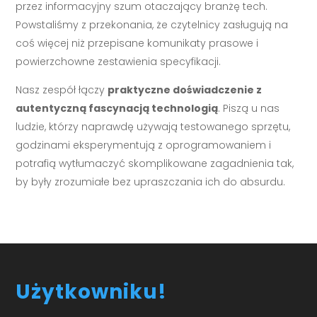
przez informacyjny szum otaczający branżę tech.
Powstaliśmy z przekonania, że czytelnicy zasługują na
coś więcej niż przepisane komunikaty prasowe i
powierzchowne zestawienia specyfikacji.
Nasz zespół łączy
praktyczne doświadczenie z
autentyczną fascynacją technologią
. Piszą u nas
ludzie, którzy naprawdę używają testowanego sprzętu,
godzinami eksperymentują z oprogramowaniem i
potrafią wytłumaczyć skomplikowane zagadnienia tak,
by były zrozumiałe bez upraszczania ich do absurdu.
Użytkowniku!