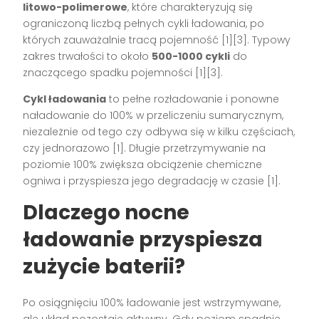
litowo-polimerowe
, które charakteryzują się
ograniczoną liczbą pełnych cykli ładowania, po
których zauważalnie tracą pojemność [1][3]. Typowy
zakres trwałości to około
500-1000 cykli
do
znaczącego spadku pojemności [1][3].
Cykl ładowania
to pełne rozładowanie i ponowne
naładowanie do 100% w przeliczeniu sumarycznym,
niezależnie od tego czy odbywa się w kilku częściach,
czy jednorazowo [1]. Długie przetrzymywanie na
poziomie 100% zwiększa obciążenie chemiczne
ogniwa i przyspiesza jego degradację w czasie [1].
Dlaczego nocne
ładowanie przyspiesza
zużycie baterii?
Po osiągnięciu 100% ładowanie jest wstrzymywane,
ale układ pozostaje aktywny. Gdy poziom spadnie