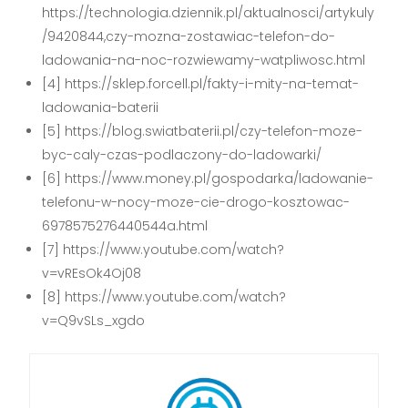
https://technologia.dziennik.pl/aktualnosci/artykuly
/9420844,czy-mozna-zostawiac-telefon-do-
ladowania-na-noc-rozwiewamy-watpliwosc.html
[4] https://sklep.forcell.pl/fakty-i-mity-na-temat-
ladowania-baterii
[5] https://blog.swiatbaterii.pl/czy-telefon-moze-
byc-caly-czas-podlaczony-do-ladowarki/
[6] https://www.money.pl/gospodarka/ladowanie-
telefonu-w-nocy-moze-cie-drogo-kosztowac-
6978575276440544a.html
[7] https://www.youtube.com/watch?
v=vREsOk4Oj08
[8] https://www.youtube.com/watch?
v=Q9vSLs_xgdo