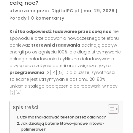
całą noc?
utworzone przez
DigitalPC.pl
|
maj 29, 2026
|
Porady
|
0 komentarzy
Krótka odpowiedź
:
ładowanie przez całą noc
nie
spowoduje przeładowania nowoczesnego telefonu,
ponieważ
sterowniki ładowania
odcinają dopływ
energii po osiągnięciu 100%, ale długie utrzymywanie
pełnego naładowania i cykliczne doładowywanie
przyspiesza zużycie baterii oraz zwiększa ryzyko
przegrzewania
[2][4][5]. Dla dłuższej żywotności
zalecane jest utrzymywanie poziomu 20-80% i
unikanie stałego podłączenia do ładowarki w nocy
[2][4].
Spis treści
Czy można ładować telefon przez całą noc?
Jak działają baterie litowo-jonowe i litowo-
polimerowe?