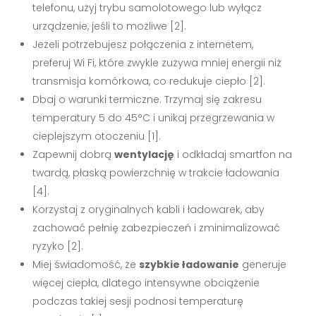
telefonu, użyj trybu samolotowego lub wyłącz
urządzenie, jeśli to możliwe [2].
Jeżeli potrzebujesz połączenia z internetem,
preferuj Wi Fi, które zwykle zużywa mniej energii niż
transmisja komórkowa, co redukuje ciepło [2].
Dbaj o warunki termiczne. Trzymaj się zakresu
temperatury 5 do 45°C i unikaj przegrzewania w
cieplejszym otoczeniu [1].
Zapewnij dobrą
wentylację
i odkładaj smartfon na
twardą, płaską powierzchnię w trakcie ładowania
[4].
Korzystaj z oryginalnych kabli i ładowarek, aby
zachować pełnię zabezpieczeń i zminimalizować
ryzyko [2].
Miej świadomość, że
szybkie ładowanie
generuje
więcej ciepła, dlatego intensywne obciążenie
podczas takiej sesji podnosi temperaturę