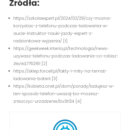
Źródła:
https://szkolaexpert.pl/2024/02/29/czy-mozna-
korzystac-z-telefonu-podczas-ladowania-w-
aucie-instruktor-nauki-jazdy-expert-z-
radzionkowa-wyjasnia/ [1]
https://geekweek.interia.pl/technologia/news-
uzywasz-telefonu-podczas-ladowania-co-robisz-
zle,nId,7762161 [2]
https://sklep.forcell.pl/fakty-i-mity-na-temat-
ladowania-baterii [3]
https://kobieta.onet.pl/dom/porady/ladujesz-w-
ten-sposob-telefon-uwazaj-bo-mozesz-
zniszczyc-urzadzenie/bv3t134 [4]