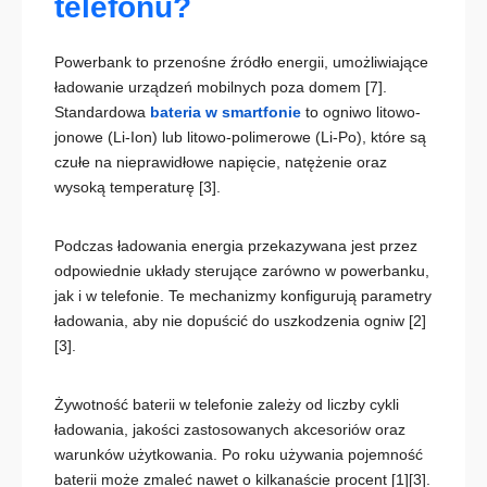
telefonu?
Powerbank to przenośne źródło energii, umożliwiające
ładowanie urządzeń mobilnych poza domem
[7]
.
Standardowa
bateria w smartfonie
to ogniwo litowo-
jonowe (Li-Ion) lub litowo-polimerowe (Li-Po), które są
czułe na nieprawidłowe napięcie, natężenie oraz
wysoką temperaturę
[3]
.
Podczas ładowania energia przekazywana jest przez
odpowiednie układy sterujące zarówno w powerbanku,
jak i w telefonie. Te mechanizmy konfigurują parametry
ładowania, aby nie dopuścić do uszkodzenia ogniw
[2]
[3]
.
Żywotność baterii w telefonie zależy od liczby cykli
ładowania, jakości zastosowanych akcesoriów oraz
warunków użytkowania. Po roku używania pojemność
baterii może zmaleć nawet o kilkanaście procent
[1][3]
.