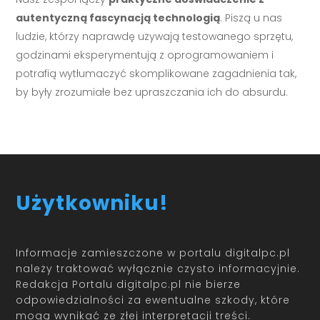
autentyczną fascynacją technologią
. Piszą u nas
ludzie, którzy naprawdę używają testowanego sprzętu,
godzinami eksperymentują z oprogramowaniem i
potrafią wytłumaczyć skomplikowane zagadnienia tak,
by były zrozumiałe bez upraszczania ich do absurdu.
Użytkowniku!
Informacje zamieszczone w portalu digitalpc.pl
należy traktować wyłącznie czysto informacyjnie.
Redakcja Portalu digitalpc.pl nie bierze
odpowiedzialności za ewentualne szkody, które
mogą wynikać ze złej interpretacji treści.