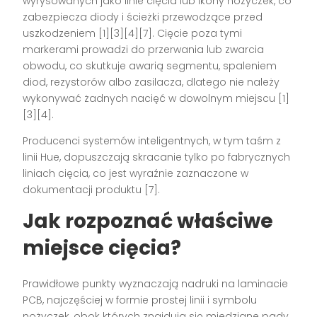
wyrysowanych jako linie cięcia lub ikony nożyczek, co
zabezpiecza diody i ścieżki przewodzące przed
uszkodzeniem [1][3][4][7]. Cięcie poza tymi
markerami prowadzi do przerwania lub zwarcia
obwodu, co skutkuje awarią segmentu, spaleniem
diod, rezystorów albo zasilacza, dlatego nie należy
wykonywać żadnych nacięć w dowolnym miejscu [1]
[3][4].
Producenci systemów inteligentnych, w tym taśm z
linii Hue, dopuszczają skracanie tylko po fabrycznych
liniach cięcia, co jest wyraźnie zaznaczone w
dokumentacji produktu [7].
Jak rozpoznać właściwe
miejsce cięcia?
Prawidłowe punkty wyznaczają nadruki na laminacie
PCB, najczęściej w formie prostej linii i symbolu
nożyczek, obok których znajdują się miedziane pady