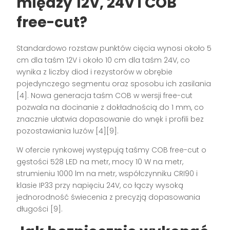
między 12V, 24V i COB
free-cut?
Standardowo rozstaw punktów cięcia wynosi około 5
cm dla taśm 12V i około 10 cm dla taśm 24V, co
wynika z liczby diod i rezystorów w obrębie
pojedynczego segmentu oraz sposobu ich zasilania
[4]. Nowa generacja taśm COB w wersji free-cut
pozwala na docinanie z dokładnością do 1 mm, co
znacznie ułatwia dopasowanie do wnęk i profili bez
pozostawiania luzów [4][9].
W ofercie rynkowej występują taśmy COB free-cut o
gęstości 528 LED na metr, mocy 10 W na metr,
strumieniu 1000 lm na metr, współczynniku CRI90 i
klasie IP33 przy napięciu 24V, co łączy wysoką
jednorodność świecenia z precyzją dopasowania
długości [9].