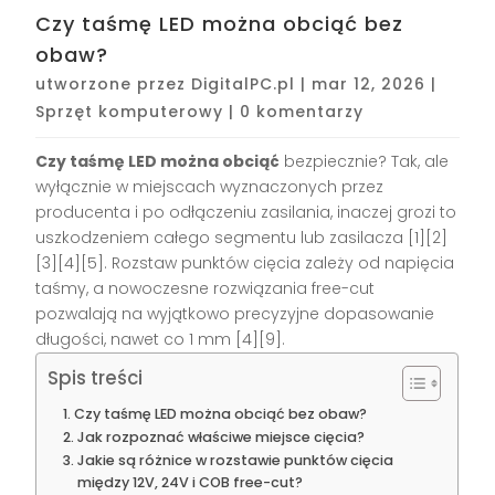
Czy taśmę LED można obciąć bez
obaw?
utworzone przez
DigitalPC.pl
|
mar 12, 2026
|
Sprzęt komputerowy
|
0 komentarzy
Czy taśmę LED można obciąć
bezpiecznie? Tak, ale
wyłącznie w miejscach wyznaczonych przez
producenta i po odłączeniu zasilania, inaczej grozi to
uszkodzeniem całego segmentu lub zasilacza [1][2]
[3][4][5]. Rozstaw punktów cięcia zależy od napięcia
taśmy, a nowoczesne rozwiązania free-cut
pozwalają na wyjątkowo precyzyjne dopasowanie
długości, nawet co 1 mm [4][9].
Spis treści
Czy taśmę LED można obciąć bez obaw?
Jak rozpoznać właściwe miejsce cięcia?
Jakie są różnice w rozstawie punktów cięcia
między 12V, 24V i COB free-cut?