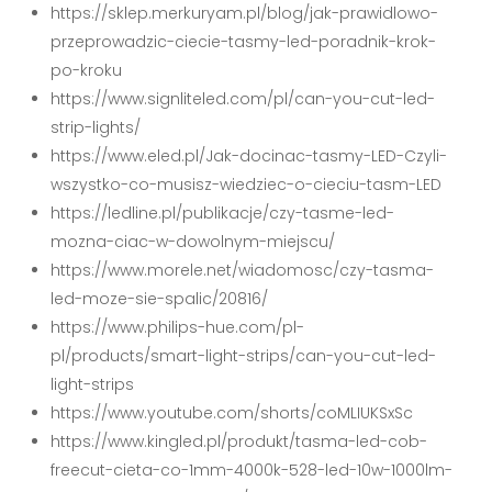
https://sklep.merkuryam.pl/blog/jak-prawidlowo-
przeprowadzic-ciecie-tasmy-led-poradnik-krok-
po-kroku
https://www.signliteled.com/pl/can-you-cut-led-
strip-lights/
https://www.eled.pl/Jak-docinac-tasmy-LED-Czyli-
wszystko-co-musisz-wiedziec-o-cieciu-tasm-LED
https://ledline.pl/publikacje/czy-tasme-led-
mozna-ciac-w-dowolnym-miejscu/
https://www.morele.net/wiadomosc/czy-tasma-
led-moze-sie-spalic/20816/
https://www.philips-hue.com/pl-
pl/products/smart-light-strips/can-you-cut-led-
light-strips
https://www.youtube.com/shorts/coMLIUKSxSc
https://www.kingled.pl/produkt/tasma-led-cob-
freecut-cieta-co-1mm-4000k-528-led-10w-1000lm-