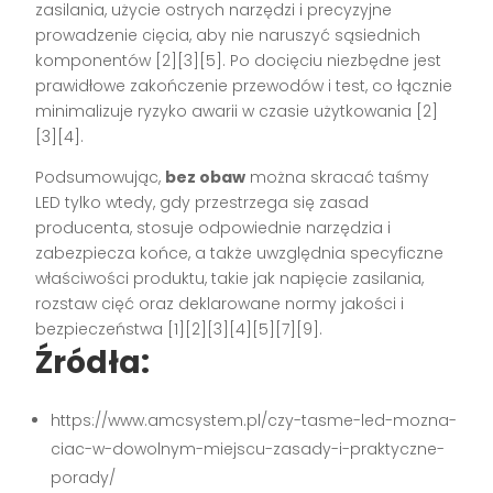
zasilania, użycie ostrych narzędzi i precyzyjne
prowadzenie cięcia, aby nie naruszyć sąsiednich
komponentów [2][3][5]. Po docięciu niezbędne jest
prawidłowe zakończenie przewodów i test, co łącznie
minimalizuje ryzyko awarii w czasie użytkowania [2]
[3][4].
Podsumowując,
bez obaw
można skracać taśmy
LED tylko wtedy, gdy przestrzega się zasad
producenta, stosuje odpowiednie narzędzia i
zabezpiecza końce, a także uwzględnia specyficzne
właściwości produktu, takie jak napięcie zasilania,
rozstaw cięć oraz deklarowane normy jakości i
bezpieczeństwa [1][2][3][4][5][7][9].
Źródła:
https://www.amcsystem.pl/czy-tasme-led-mozna-
ciac-w-dowolnym-miejscu-zasady-i-praktyczne-
porady/