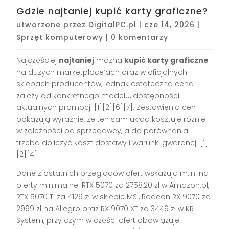
Gdzie najtaniej kupić karty graficzne?
utworzone przez
DigitalPC.pl
|
cze 14, 2026
|
Sprzęt komputerowy
|
0 komentarzy
Najczęściej
najtaniej
można
kupić karty graficzne
na dużych marketplace’ach oraz w oficjalnych
sklepach producentów, jednak ostateczna cena
zależy od konkretnego modelu, dostępności i
aktualnych promocji [1][2][6][7]. Zestawienia cen
pokazują wyraźnie, że ten sam układ kosztuje różnie
w zależności od sprzedawcy, a do porównania
trzeba doliczyć koszt dostawy i warunki gwarancji [1]
[2][4].
Dane z ostatnich przeglądów ofert wskazują m.in. na
oferty minimalne: RTX 5070 za 2758,20 zł w Amazon.pl,
RTX 5070 Ti za 4129 zł w sklepie MSI, Radeon RX 9070 za
2999 zł na Allegro oraz RX 9070 XT za 3449 zł w KR
System, przy czym w części ofert obowiązuje