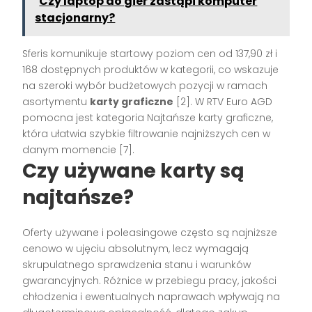
Czy laptop do gier zastąpi komputer
stacjonarny?
Sferis komunikuje startowy poziom cen od 137,90 zł i
168 dostępnych produktów w kategorii, co wskazuje
na szeroki wybór budżetowych pozycji w ramach
asortymentu
karty graficzne
[2]. W RTV Euro AGD
pomocna jest kategoria Najtańsze karty graficzne,
która ułatwia szybkie filtrowanie najniższych cen w
danym momencie [7].
Czy używane karty są
najtańsze?
Oferty używane i poleasingowe często są najniższe
cenowo w ujęciu absolutnym, lecz wymagają
skrupulatnego sprawdzenia stanu i warunków
gwarancyjnych. Różnice w przebiegu pracy, jakości
chłodzenia i ewentualnych naprawach wpływają na