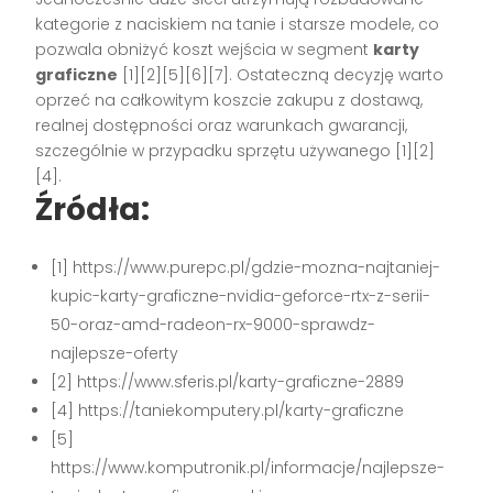
kategorie z naciskiem na tanie i starsze modele, co
pozwala obniżyć koszt wejścia w segment
karty
graficzne
[1][2][5][6][7]. Ostateczną decyzję warto
oprzeć na całkowitym koszcie zakupu z dostawą,
realnej dostępności oraz warunkach gwarancji,
szczególnie w przypadku sprzętu używanego [1][2]
[4].
Źródła:
[1] https://www.purepc.pl/gdzie-mozna-najtaniej-
kupic-karty-graficzne-nvidia-geforce-rtx-z-serii-
50-oraz-amd-radeon-rx-9000-sprawdz-
najlepsze-oferty
[2] https://www.sferis.pl/karty-graficzne-2889
[4] https://taniekomputery.pl/karty-graficzne
[5]
https://www.komputronik.pl/informacje/najlepsze-