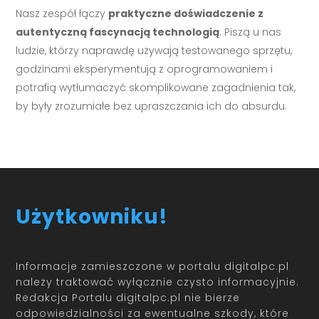
Nasz zespół łączy
praktyczne doświadczenie z
autentyczną fascynacją technologią
. Piszą u nas
ludzie, którzy naprawdę używają testowanego sprzętu,
godzinami eksperymentują z oprogramowaniem i
potrafią wytłumaczyć skomplikowane zagadnienia tak,
by były zrozumiałe bez upraszczania ich do absurdu.
Użytkowniku!
Informacje zamieszczone w portalu digitalpc.pl
należy traktować wyłącznie czysto informacyjnie.
Redakcja Portalu digitalpc.pl nie bierze
odpowiedzialności za ewentualne szkody, które