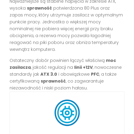
Najważniejsze są stabilne napięcia w zakresie ATX,
wysoka
sprawność
potwierdzona 80 Plus oraz
zapas mocy, który utrzymuje zasilacz w optymalnym
punkcie pracy. Jednostka o większej mocy
nominalnej nie pobiera więcej energii przy braku
obciążenia, a rezerwa mocy pozwala łagodniej
reagować na piki poboru oraz obniża temperatury
wewnątrz komputera.
Ostateczny dobór powinien łączyć właściwą
moc
zasilacza
, jakość regulacji na
linii +12V
, nowoczesne
standardy jak
ATX 3.0
i obowiązkowe
PFC
, a także
certyfikowaną
sprawność
, co zagwarantuje
niezawodność i niski poziom hałasu.