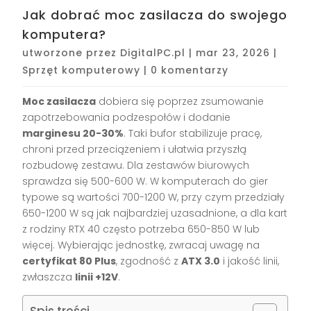
Jak dobrać moc zasilacza do swojego
komputera?
utworzone przez
DigitalPC.pl
|
mar 23, 2026
|
Sprzęt komputerowy
|
0 komentarzy
Moc zasilacza
dobiera się poprzez zsumowanie
zapotrzebowania podzespołów i dodanie
marginesu 20-30%
. Taki bufor stabilizuje pracę,
chroni przed przeciążeniem i ułatwia przyszłą
rozbudowę zestawu. Dla zestawów biurowych
sprawdza się 500-600 W. W komputerach do gier
typowe są wartości 700-1200 W, przy czym przedziały
650-1200 W są jak najbardziej uzasadnione, a dla kart
z rodziny RTX 40 często potrzeba 650-850 W lub
więcej. Wybierając jednostkę, zwracaj uwagę na
certyfikat 80 Plus
, zgodność z
ATX 3.0
i jakość linii,
zwłaszcza
linii +12V
.