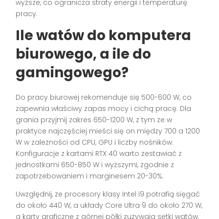
wyższe, co ogranicza straty energii i temperaturę
pracy.
Ile watów do komputera
biurowego, a ile do
gamingowego?
Do pracy biurowej rekomenduje się 500-600 W, co
zapewnia właściwy zapas mocy i cichą pracę. Dla
grania przyjmij zakres 650-1200 W, z tym że w
praktyce najczęściej mieści się on między 700 a 1200
W w zależności od CPU, GPU i liczby nośników.
Konfiguracje z kartami RTX 40 warto zestawiać z
jednostkami 650-850 W i wyższymi, zgodnie z
zapotrzebowaniem i marginesem 20-30%.
Uwzględnij, że procesory klasy Intel i9 potrafią sięgać
do około 440 W, a układy Core Ultra 9 do około 270 W,
a karty graficzne z górnej półki zużywają setki watów.