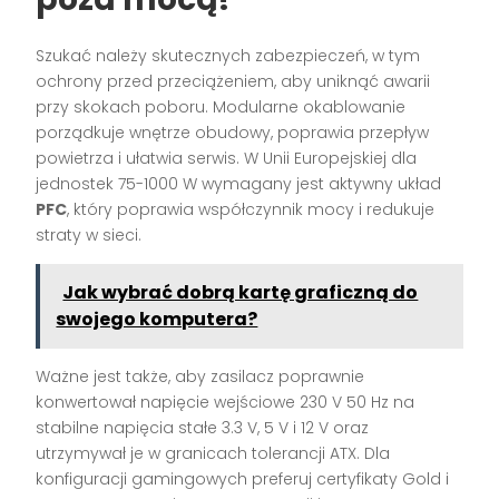
Szukać należy skutecznych zabezpieczeń, w tym
ochrony przed przeciążeniem, aby uniknąć awarii
przy skokach poboru. Modularne okablowanie
porządkuje wnętrze obudowy, poprawia przepływ
powietrza i ułatwia serwis. W Unii Europejskiej dla
jednostek 75-1000 W wymagany jest aktywny układ
PFC
, który poprawia współczynnik mocy i redukuje
straty w sieci.
Jak wybrać dobrą kartę graficzną do
swojego komputera?
Ważne jest także, aby zasilacz poprawnie
konwertował napięcie wejściowe 230 V 50 Hz na
stabilne napięcia stałe 3.3 V, 5 V i 12 V oraz
utrzymywał je w granicach tolerancji ATX. Dla
konfiguracji gamingowych preferuj certyfikaty Gold i