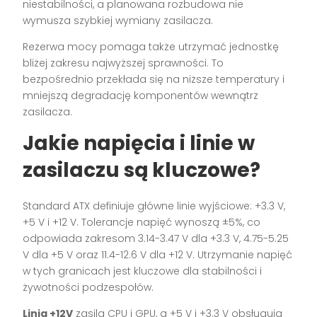
niestabilności, a planowana rozbudowa nie
wymusza szybkiej wymiany zasilacza.
Rezerwa mocy pomaga także utrzymać jednostkę
bliżej zakresu najwyższej sprawności. To
bezpośrednio przekłada się na niższe temperatury i
mniejszą degradację komponentów wewnątrz
zasilacza.
Jakie napięcia i linie w
zasilaczu są kluczowe?
Standard ATX definiuje główne linie wyjściowe: +3.3 V,
+5 V i +12 V. Tolerancje napięć wynoszą ±5%, co
odpowiada zakresom 3.14-3.47 V dla +3.3 V, 4.75-5.25
V dla +5 V oraz 11.4-12.6 V dla +12 V. Utrzymanie napięć
w tych granicach jest kluczowe dla stabilności i
żywotności podzespołów.
Linia +12V
zasila CPU i GPU, a +5 V i +3.3 V obsługują