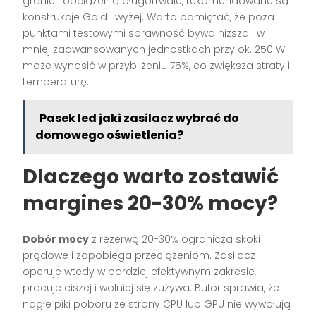
granie i obciążenia długotrwałe, rekomendowane są
konstrukcje Gold i wyżej. Warto pamiętać, że poza
punktami testowymi sprawność bywa niższa i w
mniej zaawansowanych jednostkach przy ok. 250 W
może wynosić w przybliżeniu 75%, co zwiększa straty i
temperaturę.
Pasek led jaki zasilacz wybrać do
domowego oświetlenia?
Dlaczego warto zostawić
margines 20-30% mocy?
Dobór mocy
z rezerwą 20-30% ogranicza skoki
prądowe i zapobiega przeciążeniom. Zasilacz
operuje wtedy w bardziej efektywnym zakresie,
pracuje ciszej i wolniej się zużywa. Bufor sprawia, że
nagłe piki poboru ze strony CPU lub GPU nie wywołują