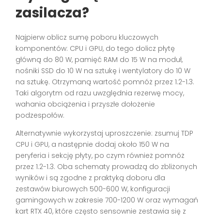
zasilacza?
Najpierw oblicz sumę poboru kluczowych
komponentów: CPU i GPU, do tego dolicz płytę
główną do 80 W, pamięć RAM do 15 W na moduł,
nośniki SSD do 10 W na sztukę i wentylatory do 10 W
na sztukę. Otrzymaną wartość pomnóż przez 1.2-1.3.
Taki algorytm od razu uwzględnia rezerwę mocy,
wahania obciążenia i przyszłe dołożenie
podzespołów.
Alternatywnie wykorzystaj uproszczenie: zsumuj TDP
CPU i GPU, a następnie dodaj około 150 W na
peryferia i sekcję płyty, po czym również pomnóż
przez 1.2-1.3. Oba schematy prowadzą do zbliżonych
wyników i są zgodne z praktyką doboru dla
zestawów biurowych 500-600 W, konfiguracji
gamingowych w zakresie 700-1200 W oraz wymagań
kart RTX 40, które często sensownie zestawia się z