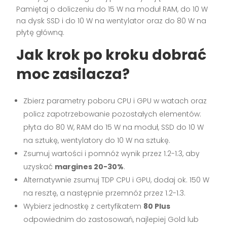
Pamiętaj o doliczeniu do 15 W na moduł RAM, do 10 W
na dysk SSD i do 10 W na wentylator oraz do 80 W na
płytę główną.
Jak krok po kroku dobrać
moc zasilacza?
Zbierz parametry poboru CPU i GPU w watach oraz
policz zapotrzebowanie pozostałych elementów:
płyta do 80 W, RAM do 15 W na moduł, SSD do 10 W
na sztukę, wentylatory do 10 W na sztukę.
Zsumuj wartości i pomnóż wynik przez 1.2-1.3, aby
uzyskać
margines 20-30%
.
Alternatywnie zsumuj TDP CPU i GPU, dodaj ok. 150 W
na resztę, a następnie przemnóż przez 1.2-1.3.
Wybierz jednostkę z certyfikatem
80 Plus
odpowiednim do zastosowań, najlepiej Gold lub