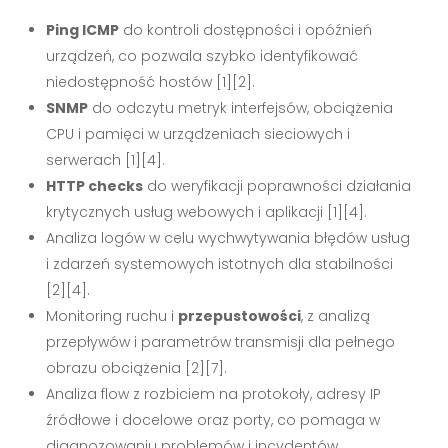
Ping ICMP
do kontroli dostępności i opóźnień
urządzeń, co pozwala szybko identyfikować
niedostępność hostów [1][2].
SNMP
do odczytu metryk interfejsów, obciążenia
CPU i pamięci w urządzeniach sieciowych i
serwerach [1][4].
HTTP checks
do weryfikacji poprawności działania
krytycznych usług webowych i aplikacji [1][4].
Analiza logów w celu wychwytywania błędów usług
i zdarzeń systemowych istotnych dla stabilności
[2][4].
Monitoring ruchu i
przepustowości
, z analizą
przepływów i parametrów transmisji dla pełnego
obrazu obciążenia [2][7].
Analiza flow z rozbiciem na protokoły, adresy IP
źródłowe i docelowe oraz porty, co pomaga w
diagnozowaniu problemów i incydentów