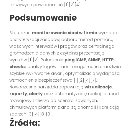
fałszywych powiadomień [1][2][4].
Podsumowanie
Skuteczne
monitorowanie sieci w firmie
wymaga
priorytetyzacji zasobów, doboru metod pomiaru,
właściwych interwałów i progów oraz centralnego
gromadzenia danych z czytelną prezentacją
wyników [1][2]. Połączenie
ping ICMP
,
SNMP
,
HTTP
checks
, analizy logów i monitoringu ruchu umożliwia
szybkie wykrywanie awarii, optymalizację wydajności i
wzmocnienie bezpieczeństwa [1][2][4][7].
Nowoczesne narzędzia zapewniają
wizualizacje
,
raporty
,
alerty
oraz automatyzację reakcji, a trend
rozwojowy zmierza do scentralizowanych,
chmurowych platform z analizą anomalii i korelacją
zdarzeń [3][4][8][9].
Źródła: