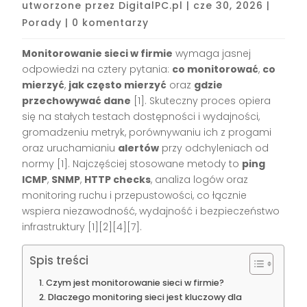
utworzone przez
DigitalPC.pl
|
cze 30, 2026
|
Porady
|
0 komentarzy
Monitorowanie sieci w firmie
wymaga jasnej
odpowiedzi na cztery pytania:
co monitorować
,
co
mierzyć
,
jak często mierzyć
oraz
gdzie
przechowywać dane
[1]. Skuteczny proces opiera
się na stałych testach dostępności i wydajności,
gromadzeniu metryk, porównywaniu ich z progami
oraz uruchamianiu
alertów
przy odchyleniach od
normy [1]. Najczęściej stosowane metody to
ping
ICMP
,
SNMP
,
HTTP checks
, analiza logów oraz
monitoring ruchu i przepustowości, co łącznie
wspiera niezawodność, wydajność i bezpieczeństwo
infrastruktury [1][2][4][7].
Spis treści
Czym jest monitorowanie sieci w firmie?
Dlaczego monitoring sieci jest kluczowy dla