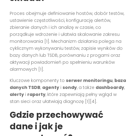
Proces obejmuje definiowanie hostów, dobór testów,
ustawienie częstotliwości, konfigurację alertów,
zbieranie danych i ich analizę w czasie, co
porządkuje wdrożenie i ułatwia skalowanie zakresu
monitorowania [1]. Mechanizm działania polega na
cyklicznym wykonywaniu testów, zapisie wyników do
bazy danych lub TSDB, porównaniu z progami oraz
aktywacji powiadomień po spełnieniu warunków
alarmowych [1].
Kluczowe komponenty to
serwer monitoringu
,
baza
danych TSDB
,
agenty
i
sondy
, a także
dashboardy
,
alerty
i
raporty
, które zapewniają pełny wgląd w
stan sieci oraz ułatwiają diagnozę [1][4].
Gdzie przechowywać
dane i jak je