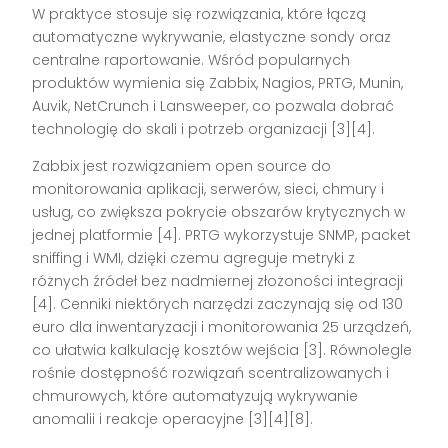
W praktyce stosuje się rozwiązania, które łączą
automatyczne wykrywanie, elastyczne sondy oraz
centralne raportowanie. Wśród popularnych
produktów wymienia się Zabbix, Nagios, PRTG, Munin,
Auvik, NetCrunch i Lansweeper, co pozwala dobrać
technologię do skali i potrzeb organizacji [3][4].
Zabbix jest rozwiązaniem open source do
monitorowania aplikacji, serwerów, sieci, chmury i
usług, co zwiększa pokrycie obszarów krytycznych w
jednej platformie [4]. PRTG wykorzystuje SNMP, packet
sniffing i WMI, dzięki czemu agreguje metryki z
różnych źródeł bez nadmiernej złożoności integracji
[4]. Cenniki niektórych narzędzi zaczynają się od 130
euro dla inwentaryzacji i monitorowania 25 urządzeń,
co ułatwia kalkulację kosztów wejścia [3]. Równolegle
rośnie dostępność rozwiązań scentralizowanych i
chmurowych, które automatyzują wykrywanie
anomalii i reakcje operacyjne [3][4][8].