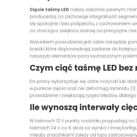
Cięcie taśmy LED
należy wykonać pewnym, równy
producenta, co zachowuje integralność segment
się spokojnie i bez pośpiechu, z zachowaniem u
co znacząco zwiększa szansę na precyzyjne i be
Warunkiem powodzenia jest ostre narzędzie, pon
ścieżki, które doprowadzają zasilanie do kolejny
naruszyło elementów poza wyznaczonym polem, 
Czym ciąć taśmę LED bez 
Do pracy wykorzystuje się ostre nożyczki lub ded
w punkcie cięcia oraz nie deformują laminatu [1].
prowadzenie i zwiększają ryzyko błędów, dlatego
Ile wynoszą interwały cię
W taśmach 12 V punkty rozdziału przypadają co 
taśmach 24 V co 6 diod, co wynika z innej konfig
między znacznikami zależy od typu zastosowanyc