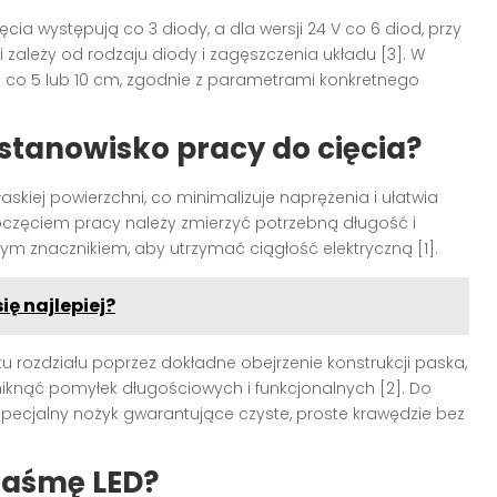
ia występują co 3 diody, a dla wersji 24 V co 6 diod, przy
ależy od rodzaju diody i zagęszczenia układu [3]. W
e co 5 lub 10 cm, zgodnie z parametrami konkretnego
stanowisko pracy do cięcia?
askiej powierzchni, co minimalizuje naprężenia i ułatwia
poczęciem pracy należy zmierzyć potrzebną długość i
znym znacznikiem, aby utrzymać ciągłość elektryczną [1].
ię najlepiej?
u rozdziału poprzez dokładne obejrzenie konstrukcji paska,
iknąć pomyłek długościowych i funkcjonalnych [2]. Do
specjalny nożyk gwarantujące czyste, proste krawędzie bez
taśmę LED?