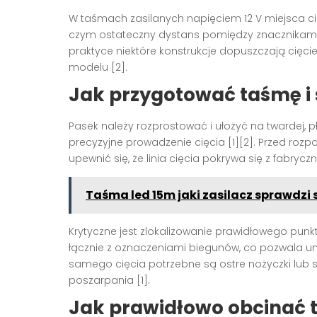
W taśmach zasilanych napięciem 12 V miejsca cięc
czym ostateczny dystans pomiędzy znacznikami z
praktyce niektóre konstrukcje dopuszczają cięci
modelu [2].
Jak przygotować taśmę i 
Pasek należy rozprostować i ułożyć na twardej, pł
precyzyjne prowadzenie cięcia [1][2]. Przed roz
upewnić się, że linia cięcia pokrywa się z fabryc
Taśma led 15m jaki zasilacz sprawdzi s
Krytyczne jest zlokalizowanie prawidłowego punkt
łącznie z oznaczeniami biegunów, co pozwala un
samego cięcia potrzebne są ostre nożyczki lub 
poszarpania [1].
Jak prawidłowo obcinać 