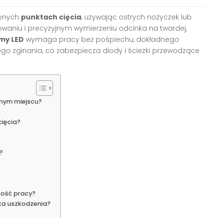
zonych
punktach cięcia
, używając ostrych nożyczek lub
waniu i precyzyjnym wymierzeniu odcinka na twardej,
śmy LED
wymaga pracy bez pośpiechu, dokładnego
ego zginania, co zabezpiecza diody i ścieżki przewodzące
nym miejscu?
ięcia?
?
ność pracy?
ka uszkodzenia?