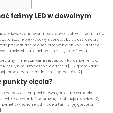
nać taśmy LED w dowolnym
cu
, ponieważ zbudowana jest z powtarzalnych segmentów
być zakończone we właściwy sposób, aby całość działała
znie przewidziane miejsce przerwania obwodu, dlatego
ania ścieżek i unieruchomienia części taśmy [1].
specjalnymi
znacznikami cięcia
, co kilka centymetrów,
mę bez ryzyka uszkodzenia elektroniki [1]. Zignorowanie
znej i problemami z zasilaniem segmentów [2].
 punkty cięcia?
ne na powierzchni paska i występują jako symbole
 szybko potwierdzić poprawną lokalizację rozdziału [2].
ntymetrów, zależnie od modelu taśmy i jej gęstości,
1].