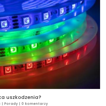
ka uszkodzenia?
6
|
Porady
|
0 komentarzy