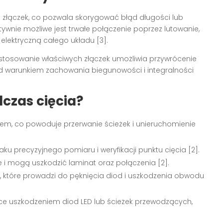
 złączek, co pozwala skorygować błąd długości lub
tywnie możliwe jest trwałe połączenie poprzez lutowanie,
 elektryczną całego układu [3].
astosowanie właściwych złączek umożliwia przywrócenie
d warunkiem zachowania biegunowości i integralności
czas cięcia?
em, co powoduje przerwanie ścieżek i unieruchomienie
ku precyzyjnego pomiaru i weryfikacji punktu cięcia [2].
ie i mogą uszkodzić laminat oraz połączenia [2].
, które prowadzi do pęknięcia diod i uszkodzenia obwodu
ce uszkodzeniem diod LED lub ścieżek przewodzących,