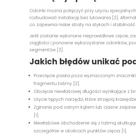
Odcinki można połączyć przy użyciu specjalnych
rozbudować instalację bez lutowania [2]. Alterna
co zapewnia niskie straty na stykach i stabilność
Jeśli zostanie wykonane nieprawidłowe cięcie, z
ciągłości i ponowne wykorzystanie odcinków, po
segmentów [2].
Jakich błędów unikać pod
Przecięcie paska poza wyznaczonym znaczniki
fragmentu taśmy [2].
Obcięcie niewłaściwej długości wynikające z bra
Użycie tępych narzędzi, które strzępią krawędz
Zginanie pod ostrym kątem lub ciasne zwijanie
[1].
Niewłaściwe obchodzenie się z taśmą skutkują
szczególnie w okolicach punktów cięcia [1].