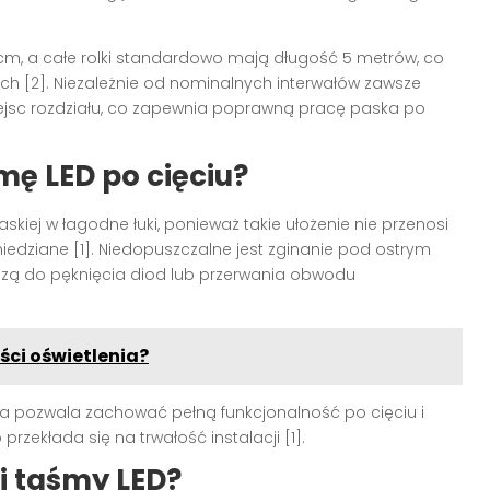
 cm, a całe rolki standardowo mają długość 5 metrów, co
h [2]. Niezależnie od nominalnych interwałów zawsze
jsc rozdziału, co zapewnia poprawną pracę paska po
mę LED po cięciu?
kiej w łagodne łuki, ponieważ takie ułożenie nie przenosi
edziane [1]. Niedopuszczalne jest zginanie pod ostrym
adzą do pęknięcia diod lub przerwania obwodu
ści oświetlenia?
a pozwala zachować pełną funkcjonalność po cięciu i
rzekłada się na trwałość instalacji [1].
i taśmy LED?