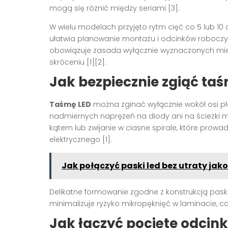
mogą się różnić między seriami [3].
W wielu modelach przyjęto rytm cięć co 5 lub 10
ułatwia planowanie montażu i odcinków roboczyc
obowiązuje zasada wyłącznie wyznaczonych mie
skróceniu [1][2].
Jak bezpiecznie zgiąć taś
Taśmę LED
można zginać wyłącznie wokół osi płas
nadmiernych naprężeń na diody ani na ścieżki mi
kątem lub zwijanie w ciasne spirale, które prow
elektrycznego [1].
Jak połączyć paski led bez utraty jako
Delikatne formowanie zgodne z konstrukcją pask
minimalizuje ryzyko mikropęknięć w laminacie, co p
Jak łączyć pocięte odcink