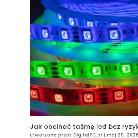
Jak obcinać taśmę led bez ryzy
utworzone przez
DigitalPC.pl
|
maj 29, 202