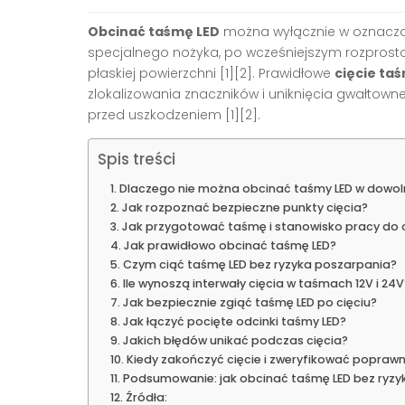
Obcinać taśmę LED
można wyłącznie w oznac
specjalnego nożyka, po wcześniejszym rozprosto
płaskiej powierzchni [1][2]. Prawidłowe
cięcie ta
zlokalizowania znaczników i uniknięcia gwałtown
przed uszkodzeniem [1][2].
Spis treści
Dlaczego nie można obcinać taśmy LED w dowol
Jak rozpoznać bezpieczne punkty cięcia?
Jak przygotować taśmę i stanowisko pracy do c
Jak prawidłowo obcinać taśmę LED?
Czym ciąć taśmę LED bez ryzyka poszarpania?
Ile wynoszą interwały cięcia w taśmach 12V i 24V
Jak bezpiecznie zgiąć taśmę LED po cięciu?
Jak łączyć pocięte odcinki taśmy LED?
Jakich błędów unikać podczas cięcia?
Kiedy zakończyć cięcie i zweryfikować popraw
Podsumowanie: jak obcinać taśmę LED bez ryzy
Źródła: