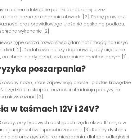
m ruchem dokładnie po linii oznaczonej przez
u i bezpieczne zakończenie obwodu [2]. Pracę prowadzi
ważności oraz prawidłowego ułożenia paska na podłożu,
zbłędne wykonanie [2].
ieważ tępe ostrza rozwarstwiają laminat i mogą naruszyć
ch diod [2]. Dodatkowo należy dopilnować, aby cięcie nie
co chroni diody przed uszkodzeniem mechanicznym [1].
ryzyka poszarpania?
ykowany nożyk, które zapewniają proste i gładkie krawędzie
 Narzędzia o niskiej skuteczności utrudniają precyzyjne
 są niewskazane [2].
cia w taśmach 12V i 24V?
3 diody, przy typowych odstępach rzędu około 10 cm, a w
uracji segmentów i sposobu zasilania [3]. Realny dystans
h diod oraz gęstości rozmieszczenia, dlatego odległości