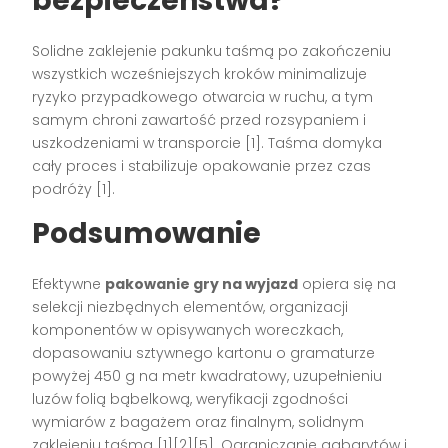
bezpieczeństwa?
Solidne zaklejenie pakunku taśmą po zakończeniu
wszystkich wcześniejszych kroków minimalizuje
ryzyko przypadkowego otwarcia w ruchu, a tym
samym chroni zawartość przed rozsypaniem i
uszkodzeniami w transporcie [1]. Taśma domyka
cały proces i stabilizuje opakowanie przez czas
podróży [1].
Podsumowanie
Efektywne
pakowanie gry na wyjazd
opiera się na
selekcji niezbędnych elementów, organizacji
komponentów w opisywanych woreczkach,
dopasowaniu sztywnego kartonu o gramaturze
powyżej 450 g na metr kwadratowy, uzupełnieniu
luzów folią bąbelkową, weryfikacji zgodności
wymiarów z bagażem oraz finalnym, solidnym
zaklejeniu taśmą [1][2][5]. Ograniczanie gabarytów i