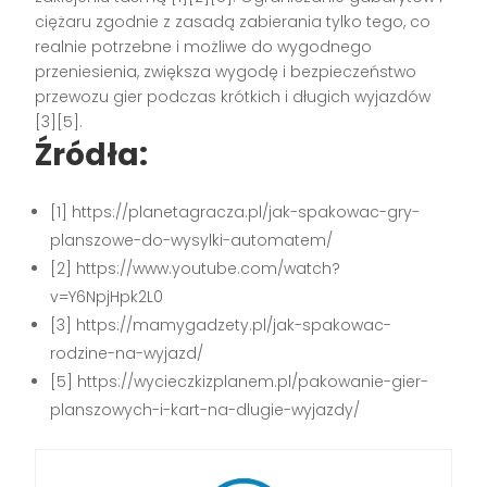
ciężaru zgodnie z zasadą zabierania tylko tego, co
realnie potrzebne i możliwe do wygodnego
przeniesienia, zwiększa wygodę i bezpieczeństwo
przewozu gier podczas krótkich i długich wyjazdów
[3][5].
Źródła:
[1] https://planetagracza.pl/jak-spakowac-gry-
planszowe-do-wysylki-automatem/
[2] https://www.youtube.com/watch?
v=Y6NpjHpk2L0
[3] https://mamygadzety.pl/jak-spakowac-
rodzine-na-wyjazd/
[5] https://wycieczkizplanem.pl/pakowanie-gier-
planszowych-i-kart-na-dlugie-wyjazdy/