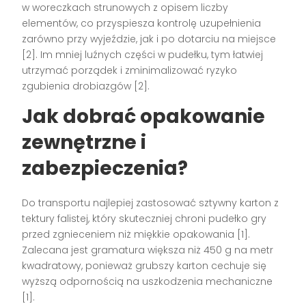
w woreczkach strunowych z opisem liczby
elementów, co przyspiesza kontrolę uzupełnienia
zarówno przy wyjeździe, jak i po dotarciu na miejsce
[2]. Im mniej luźnych części w pudełku, tym łatwiej
utrzymać porządek i zminimalizować ryzyko
zgubienia drobiazgów [2].
Jak dobrać opakowanie
zewnętrzne i
zabezpieczenia?
Do transportu najlepiej zastosować sztywny karton z
tektury falistej, który skuteczniej chroni pudełko gry
przed zgnieceniem niż miękkie opakowania [1].
Zalecana jest gramatura większa niż 450 g na metr
kwadratowy, ponieważ grubszy karton cechuje się
wyższą odpornością na uszkodzenia mechaniczne
[1].