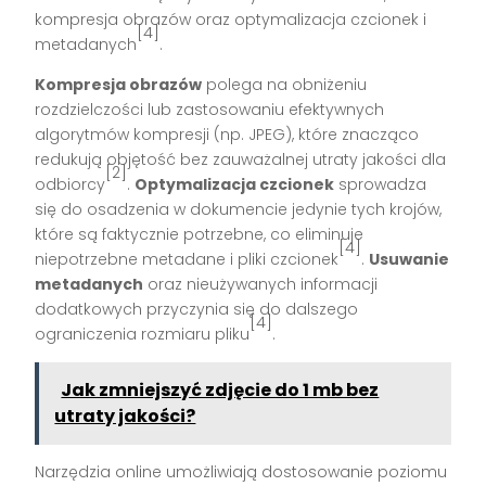
kompresja obrazów oraz optymalizacja czcionek i
[4]
metadanych
.
Kompresja obrazów
polega na obniżeniu
rozdzielczości lub zastosowaniu efektywnych
algorytmów kompresji (np. JPEG), które znacząco
redukują objętość bez zauważalnej utraty jakości dla
[2]
odbiorcy
.
Optymalizacja czcionek
sprowadza
się do osadzenia w dokumencie jedynie tych krojów,
które są faktycznie potrzebne, co eliminuje
[4]
niepotrzebne metadane i pliki czcionek
.
Usuwanie
metadanych
oraz nieużywanych informacji
dodatkowych przyczynia się do dalszego
[4]
ograniczenia rozmiaru pliku
.
Jak zmniejszyć zdjęcie do 1 mb bez
utraty jakości?
Narzędzia online umożliwiają dostosowanie poziomu