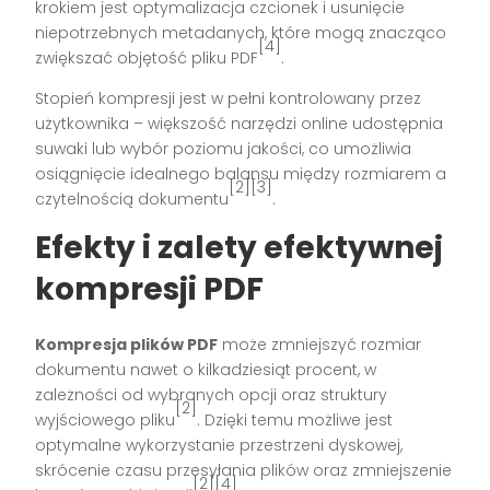
krokiem jest optymalizacja czcionek i usunięcie
niepotrzebnych metadanych, które mogą znacząco
[4]
zwiększać objętość pliku PDF
.
Stopień kompresji jest w pełni kontrolowany przez
użytkownika – większość narzędzi online udostępnia
suwaki lub wybór poziomu jakości, co umożliwia
osiągnięcie idealnego balansu między rozmiarem a
[2][3]
czytelnością dokumentu
.
Efekty i zalety efektywnej
kompresji PDF
Kompresja plików PDF
może zmniejszyć rozmiar
dokumentu nawet o kilkadziesiąt procent, w
zależności od wybranych opcji oraz struktury
[2]
wyjściowego pliku
. Dzięki temu możliwe jest
optymalne wykorzystanie przestrzeni dyskowej,
skrócenie czasu przesyłania plików oraz zmniejszenie
[2][4]