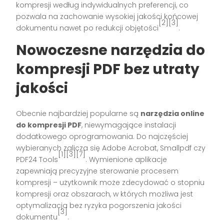
kompresji według indywidualnych preferencji, co
pozwala na zachowanie wysokiej jakości końcowej
[2][3]
dokumentu nawet po redukcji objętości
.
Nowoczesne narzędzia do
kompresji PDF bez utraty
jakości
Obecnie najbardziej popularne są
narzędzia online
do kompresji PDF
, niewymagające instalacji
dodatkowego oprogramowania. Do najczęściej
wybieranych zalicza się Adobe Acrobat, Smallpdf czy
[1][3][7]
PDF24 Tools
. Wymienione aplikacje
zapewniają precyzyjne sterowanie procesem
kompresji – użytkownik może zdecydować o stopniu
kompresji oraz obszarach, w których możliwa jest
optymalizacja bez ryzyka pogorszenia jakości
[3]
dokumentu
.