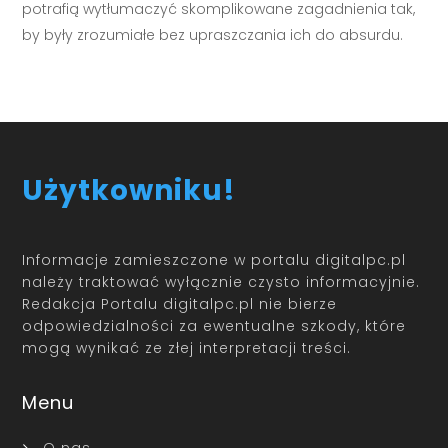
potrafią wytłumaczyć skomplikowane zagadnienia tak,
by były zrozumiałe bez upraszczania ich do absurdu.
Użytkowniku!
Informacje zamieszczone w portalu digitalpc.pl
należy traktować wyłącznie czysto informacyjnie.
Redakcja Portalu digitalpc.pl nie bierze
odpowiedzialności za ewentualne szkody, które
mogą wynikać ze złej interpretacji treści.
Menu
O nas