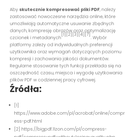
Aby
skutecznie kompresować pliki PDF
, należy
zastosować nowoczesne narzędzia online, które
umożliwiają automatyczne usuwanie zbędnych
danych, kompresję obrazów oraz optymalizację
[1][2][3][4][7]
czcionek i metadanych
. Wybór
platformy zależy od indywidualnych preferencji
użytkownika oraz wymagań dotyczących poziomu
kompresji i zachowania jakości dokumentów.
Regularne stosowanie tych funkcji przekłada się na
oszczędność czasu, miejsca i wygodę użytkowania
plików PDF w codziennej pracy cyfrowej.
Źródła:
[1]
https://www.adobe.com/pl/acrobat/online/compr
ess-pdf.html
[2] https://bigpdf.11zon.com/pl/compress-