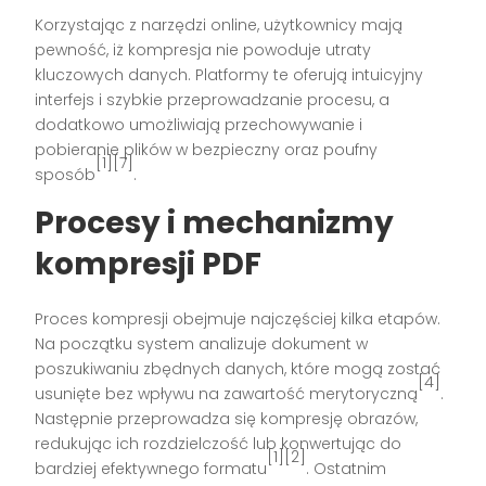
Korzystając z narzędzi online, użytkownicy mają
pewność, iż kompresja nie powoduje utraty
kluczowych danych. Platformy te oferują intuicyjny
interfejs i szybkie przeprowadzanie procesu, a
dodatkowo umożliwiają przechowywanie i
pobieranie plików w bezpieczny oraz poufny
[1][7]
sposób
.
Procesy i mechanizmy
kompresji PDF
Proces kompresji obejmuje najczęściej kilka etapów.
Na początku system analizuje dokument w
poszukiwaniu zbędnych danych, które mogą zostać
[4]
usunięte bez wpływu na zawartość merytoryczną
.
Następnie przeprowadza się kompresję obrazów,
redukując ich rozdzielczość lub konwertując do
[1][2]
bardziej efektywnego formatu
. Ostatnim