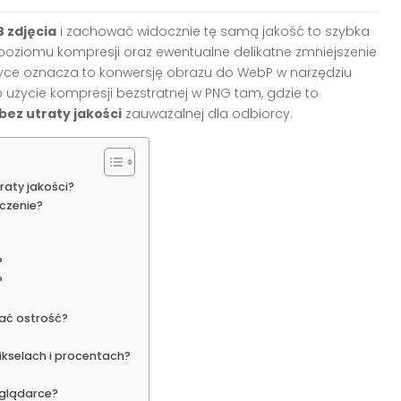
 zdjęcia
i zachować widocznie tę samą jakość to szybka
oziomu kompresji oraz ewentualne delikatne zmniejszenie
tyce oznacza to konwersję obrazu do WebP w narzędziu
 użycie kompresji bezstratnej w PNG tam, gdzie to
bez utraty jakości
zauważalnej dla odbiorcy.
raty jakości?
czenie?
?
?
wać ostrość?
ikselach i procentach?
eglądarce?