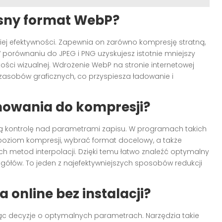
sny format WebP?
ej efektywności. Zapewnia on zarówno kompresję stratną,
W porównaniu do JPEG i PNG uzyskujesz istotnie mniejszy
akości wizualnej. Wdrożenie WebP na stronie internetowej
asobów graficznych, co przyspiesza ładowanie i
mowania do kompresji?
ą kontrolę nad parametrami zapisu. W programach takich
oziom kompresji, wybrać format docelowy, a także
 metod interpolacji. Dzięki temu łatwo znaleźć optymalny
ółów. To jeden z najefektywniejszych sposobów redukcji
online bez instalacji?
jąc decyzje o optymalnych parametrach. Narzędzia takie