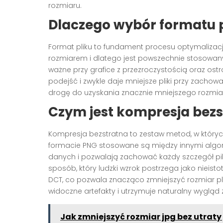
rozmiaru.
Dlaczego wybór formatu 
Format pliku to fundament procesu optymalizacj
rozmiarem i dlatego jest powszechnie stosowany 
ważne przy grafice z przezroczystością oraz os
podejść i zwykle daje mniejsze pliki przy zachow
drogę do uzyskania znacznie mniejszego rozmiaru
Czym jest kompresja bezst
Kompresja bezstratna to zestaw metod, w któryc
formacie PNG stosowane są między innymi algor
danych i pozwalają zachować każdy szczegół pik
sposób, który ludzki wzrok postrzega jako nieist
DCT, co pozwala znacząco zmniejszyć rozmiar pl
widoczne artefakty i utrzymuje naturalny wygląd 
Jak zmniejszyć rozmiar jpg bez utraty