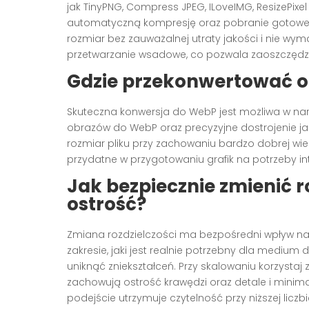
jak TinyPNG, Compress JPEG, ILoveIMG, ResizePixel 
automatyczną kompresję oraz pobranie gotowe
rozmiar bez zauważalnej utraty jakości i nie wym
przetwarzanie wsadowe, co pozwala zaoszczędzić
Gdzie przekonwertować 
Skuteczna konwersja do WebP jest możliwa w nar
obrazów do WebP oraz precyzyjne dostrojenie jak
rozmiar pliku przy zachowaniu bardzo dobrej wier
przydatne w przygotowaniu grafik na potrzeby in
Jak bezpiecznie zmienić r
ostrość?
Zmiana rozdzielczości ma bezpośredni wpływ na r
zakresie, jaki jest realnie potrzebny dla medium
uniknąć zniekształceń. Przy skalowaniu korzystaj z
zachowują ostrość krawędzi oraz detale i minimal
podejście utrzymuje czytelność przy niższej liczbie