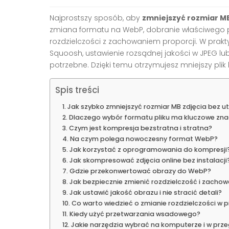
Najprostszy sposób, aby
zmniejszyć rozmiar MB
zmiana formatu na WebP, dobranie właściwego p
rozdzielczości z zachowaniem proporcji. W prak
Squoosh, ustawienie rozsądnej jakości w JPEG lub
potrzebne. Dzięki temu otrzymujesz mniejszy plik
Spis treści
Jak szybko zmniejszyć rozmiar MB zdjęcia bez ut
Dlaczego wybór formatu pliku ma kluczowe zna
Czym jest kompresja bezstratna i stratna?
Na czym polega nowoczesny format WebP?
Jak korzystać z oprogramowania do kompresji
Jak skompresować zdjęcia online bez instalacji
Gdzie przekonwertować obrazy do WebP?
Jak bezpiecznie zmienić rozdzielczość i zacho
Jak ustawić jakość obrazu i nie stracić detali?
Co warto wiedzieć o zmianie rozdzielczości w p
Kiedy użyć przetwarzania wsadowego?
Jakie narzędzia wybrać na komputerze i w prz