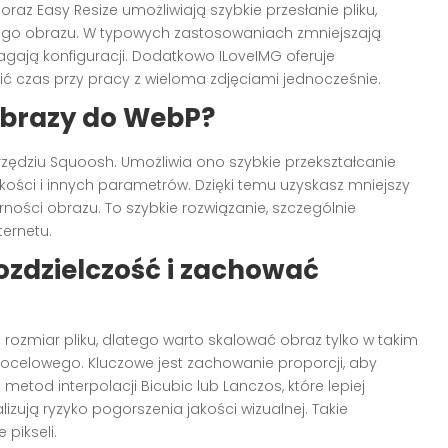
oraz Easy Resize umożliwiają szybkie przesłanie pliku,
go obrazu. W typowych zastosowaniach zmniejszają
agają konfiguracji. Dodatkowo ILoveIMG oferuje
 czas przy pracy z wieloma zdjęciami jednocześnie.
obrazy do WebP?
zędziu Squoosh. Umożliwia ono szybkie przekształcanie
ości i innych parametrów. Dzięki temu uzyskasz mniejszy
ności obrazu. To szybkie rozwiązanie, szczególnie
ternetu.
ozdzielczość i zachować
ozmiar pliku, dlatego warto skalować obraz tylko w takim
 docelowego. Kluczowe jest zachowanie proporcji, aby
 metod interpolacji Bicubic lub Lanczos, które lepiej
izują ryzyko pogorszenia jakości wizualnej. Takie
 pikseli.