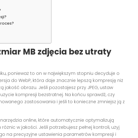
?
ji?
proces?
miar MB zdjęcia bez utraty
pliku, ponieważ to on w największym stopniu decyduje o
rsja do WebP, która daje znacznie lepszą kompresję niż
ą jakość obrazu. Jeśli pozostajesz przy JPEG, ustaw
życie kompresji bezstratnej. Na końcu sprawdź, czy
nowanego zastosowania i jeśli to konieczne zmniejsz ją z
j narzędzia online, które automatycznie optymalizują
óżnic w jakości. Jeśli potrzebujesz pełnej kontroli, użyj
na precyzyjne ustawienia parametrów kompresji i