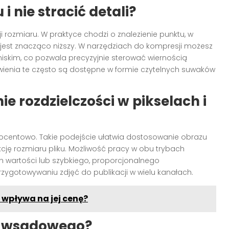
i nie stracić detali?
 rozmiaru. W praktyce chodzi o znalezienie punktu, w
u jest znacząco niższy. W narzędziach do kompresji możesz
skim, co pozwala precyzyjnie sterować wiernością
tawienia te często są dostępne w formie czytelnych suwaków
e rozdzielczości w pikselach i
rocentowo. Takie podejście ułatwia dostosowanie obrazu
cję rozmiaru pliku. Możliwość pracy w obu trybach
h wartości lub szybkiego, proporcjonalnego
rzygotowywaniu zdjęć do publikacji w wielu kanałach.
o wpływa na jej cenę?
a wsadowego?