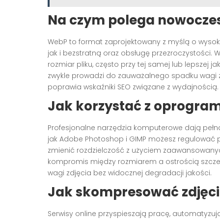
Na czym polega nowocze
WebP to format zaprojektowany z myślą o wysoki
jak i bezstratną oraz obsługę przezroczystości. 
rozmiar pliku, często przy tej samej lub lepszej j
zwykle prowadzi do zauważalnego spadku wagi z
poprawia wskaźniki SEO związane z wydajnością.
Jak korzystać z oprogra
Profesjonalne narzędzia komputerowe dają pełn
jak Adobe Photoshop i GIMP możesz regulować p
zmienić rozdzielczość z użyciem zaawansowanych
kompromis między rozmiarem a ostrością szczeg
wagi zdjęcia bez widocznej degradacji jakości.
Jak skompresować zdjęcia 
Serwisy online przyspieszają pracę, automatyzu