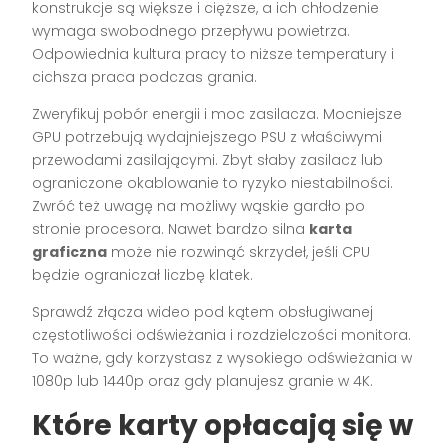
konstrukcje są większe i cięższe, a ich chłodzenie
wymaga swobodnego przepływu powietrza.
Odpowiednia kultura pracy to niższe temperatury i
cichsza praca podczas grania.
Zweryfikuj pobór energii i moc zasilacza. Mocniejsze
GPU potrzebują wydajniejszego PSU z właściwymi
przewodami zasilającymi. Zbyt słaby zasilacz lub
ograniczone okablowanie to ryzyko niestabilności.
Zwróć też uwagę na możliwy wąskie gardło po
stronie procesora. Nawet bardzo silna
karta
graficzna
może nie rozwinąć skrzydeł, jeśli CPU
będzie ograniczał liczbę klatek.
Sprawdź złącza wideo pod kątem obsługiwanej
częstotliwości odświeżania i rozdzielczości monitora.
To ważne, gdy korzystasz z wysokiego odświeżania w
1080p lub 1440p oraz gdy planujesz granie w 4K.
Które karty opłacają się w