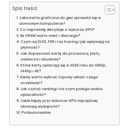
Spis treści
Jaka karta graficzna do gier sprawdzi się w
domowym komputerze?
Co naprawdę decyduje o wyborze GPU?
Ile VRAM warto mieć i dlaczego?
Czym są DLSS, FSR i ray tracing i jak wpływają na
płynność?
Jak dopasować kartę do procesora, płyty,
zasilacza i obudowy?
Które karty opłacają się w 2026 roku do 1080p,
1440p i 4K?
Kiedy warto wybrać topowy układ i czego
oczekiwać?
Jak czytać rankingi i na czym polega realna
opłacalność?
Jakie błędy przy doborze GPU najczęściej
obniżają wydajność?
Podsumowanie