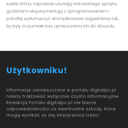
ludzie, którzy naprawdę używają testowanego sprzętu,
godzinami eksperymentują z oprogramowaniem i
potrafią wytłumaczyć skomplikowane zagadnienia tak,
by były zrozumiałe bez upraszczania ich do absurdu.
Użytkowniku!
Informacje zamieszczone w portalu digitalpc.pl
należy traktować wyłącznie czysto informacyjnie.
Redakcja Portalu digitalpc.pl nie bierze
odpowiedzialności za ewentualne szkody, które
mogą wynikać ze złej interpretacji treści.