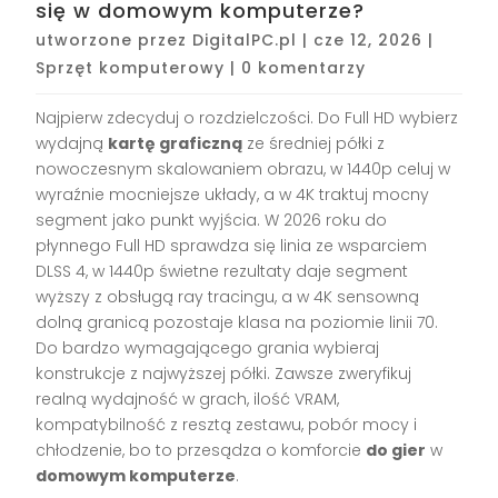
się w domowym komputerze?
utworzone przez
DigitalPC.pl
|
cze 12, 2026
|
Sprzęt komputerowy
|
0 komentarzy
Najpierw zdecyduj o rozdzielczości. Do Full HD wybierz
wydajną
kartę graficzną
ze średniej półki z
nowoczesnym skalowaniem obrazu, w 1440p celuj w
wyraźnie mocniejsze układy, a w 4K traktuj mocny
segment jako punkt wyjścia. W 2026 roku do
płynnego Full HD sprawdza się linia ze wsparciem
DLSS 4, w 1440p świetne rezultaty daje segment
wyższy z obsługą ray tracingu, a w 4K sensowną
dolną granicą pozostaje klasa na poziomie linii 70.
Do bardzo wymagającego grania wybieraj
konstrukcje z najwyższej półki. Zawsze zweryfikuj
realną wydajność w grach, ilość VRAM,
kompatybilność z resztą zestawu, pobór mocy i
chłodzenie, bo to przesądza o komforcie
do gier
w
domowym komputerze
.