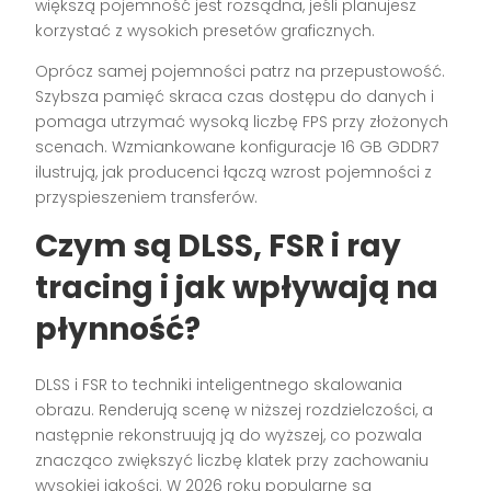
większą pojemność jest rozsądna, jeśli planujesz
korzystać z wysokich presetów graficznych.
Oprócz samej pojemności patrz na przepustowość.
Szybsza pamięć skraca czas dostępu do danych i
pomaga utrzymać wysoką liczbę FPS przy złożonych
scenach. Wzmiankowane konfiguracje 16 GB GDDR7
ilustrują, jak producenci łączą wzrost pojemności z
przyspieszeniem transferów.
Czym są DLSS, FSR i ray
tracing i jak wpływają na
płynność?
DLSS i FSR to techniki inteligentnego skalowania
obrazu. Renderują scenę w niższej rozdzielczości, a
następnie rekonstruują ją do wyższej, co pozwala
znacząco zwiększyć liczbę klatek przy zachowaniu
wysokiej jakości. W 2026 roku popularne są