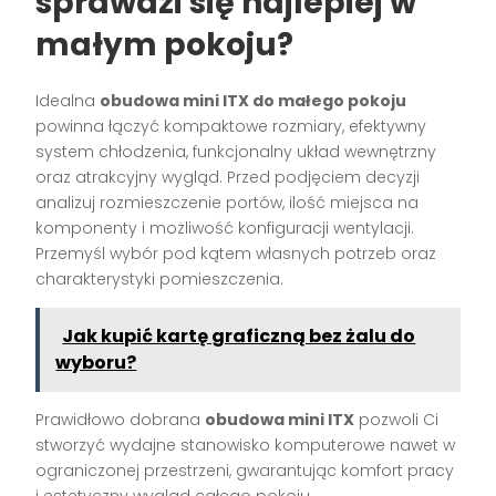
sprawdzi się najlepiej w
małym pokoju?
Idealna
obudowa mini ITX do małego pokoju
powinna łączyć kompaktowe rozmiary, efektywny
system chłodzenia, funkcjonalny układ wewnętrzny
oraz atrakcyjny wygląd. Przed podjęciem decyzji
analizuj rozmieszczenie portów, ilość miejsca na
komponenty i możliwość konfiguracji wentylacji.
Przemyśl wybór pod kątem własnych potrzeb oraz
charakterystyki pomieszczenia.
Jak kupić kartę graficzną bez żalu do
wyboru?
Prawidłowo dobrana
obudowa mini ITX
pozwoli Ci
stworzyć wydajne stanowisko komputerowe nawet w
ograniczonej przestrzeni, gwarantując komfort pracy