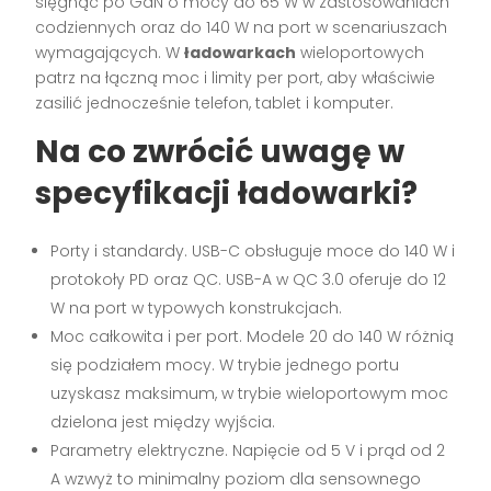
sięgnąć po GaN o mocy do 65 W w zastosowaniach
codziennych oraz do 140 W na port w scenariuszach
wymagających. W
ładowarkach
wieloportowych
patrz na łączną moc i limity per port, aby właściwie
zasilić jednocześnie telefon, tablet i komputer.
Na co zwrócić uwagę w
specyfikacji ładowarki?
Porty i standardy. USB-C obsługuje moce do 140 W i
protokoły PD oraz QC. USB-A w QC 3.0 oferuje do 12
W na port w typowych konstrukcjach.
Moc całkowita i per port. Modele 20 do 140 W różnią
się podziałem mocy. W trybie jednego portu
uzyskasz maksimum, w trybie wieloportowym moc
dzielona jest między wyjścia.
Parametry elektryczne. Napięcie od 5 V i prąd od 2
A wzwyż to minimalny poziom dla sensownego