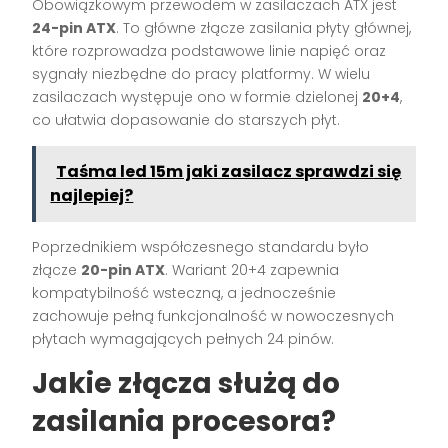
Obowiązkowym przewodem w zasilaczach ATX jest
24-pin ATX
. To główne złącze zasilania płyty głównej,
które rozprowadza podstawowe linie napięć oraz
sygnały niezbędne do pracy platformy. W wielu
zasilaczach występuje ono w formie dzielonej
20+4
,
co ułatwia dopasowanie do starszych płyt.
Taśma led 15m jaki zasilacz sprawdzi się
najlepiej?
Poprzednikiem współczesnego standardu było
złącze
20-pin ATX
. Wariant 20+4 zapewnia
kompatybilność wsteczną, a jednocześnie
zachowuje pełną funkcjonalność w nowoczesnych
płytach wymagających pełnych 24 pinów.
Jakie złącza służą do
zasilania procesora?