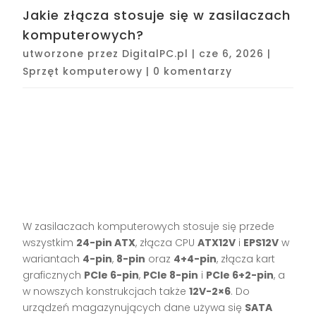
Jakie złącza stosuje się w zasilaczach
komputerowych?
utworzone przez
DigitalPC.pl
|
cze 6, 2026
|
Sprzęt komputerowy
|
0 komentarzy
W zasilaczach komputerowych stosuje się przede
wszystkim
24-pin ATX
, złącza CPU
ATX12V
i
EPS12V
w
wariantach
4-pin
,
8-pin
oraz
4+4-pin
, złącza kart
graficznych
PCIe 6-pin
,
PCIe 8-pin
i
PCIe 6+2-pin
, a
w nowszych konstrukcjach także
12V-2×6
. Do
urządzeń magazynujących dane używa się
SATA