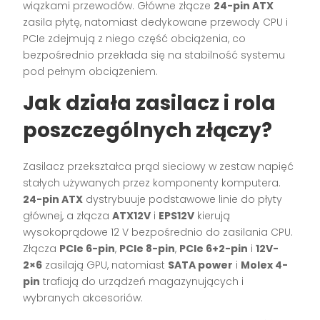
wiązkami przewodów. Główne złącze
24-pin ATX
zasila płytę, natomiast dedykowane przewody CPU i
PCIe zdejmują z niego część obciążenia, co
bezpośrednio przekłada się na stabilność systemu
pod pełnym obciążeniem.
Jak działa zasilacz i rola
poszczególnych złączy?
Zasilacz przekształca prąd sieciowy w zestaw napięć
stałych używanych przez komponenty komputera.
24-pin ATX
dystrybuuje podstawowe linie do płyty
głównej, a złącza
ATX12V
i
EPS12V
kierują
wysokoprądowe 12 V bezpośrednio do zasilania CPU.
Złącza
PCIe 6-pin
,
PCIe 8-pin
,
PCIe 6+2-pin
i
12V-
2×6
zasilają GPU, natomiast
SATA power
i
Molex 4-
pin
trafiają do urządzeń magazynujących i
wybranych akcesoriów.