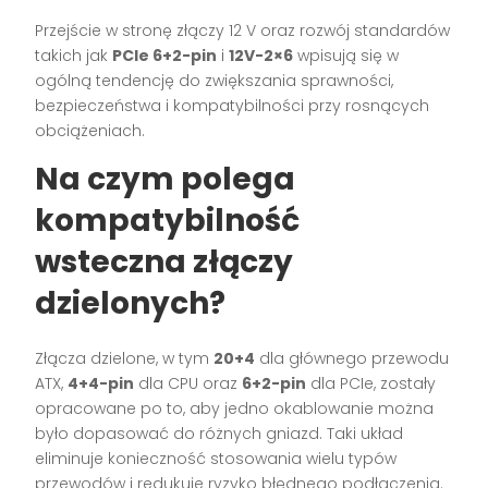
Przejście w stronę złączy 12 V oraz rozwój standardów
takich jak
PCIe 6+2-pin
i
12V-2×6
wpisują się w
ogólną tendencję do zwiększania sprawności,
bezpieczeństwa i kompatybilności przy rosnących
obciążeniach.
Na czym polega
kompatybilność
wsteczna złączy
dzielonych?
Złącza dzielone, w tym
20+4
dla głównego przewodu
ATX,
4+4-pin
dla CPU oraz
6+2-pin
dla PCIe, zostały
opracowane po to, aby jedno okablowanie można
było dopasować do różnych gniazd. Taki układ
eliminuje konieczność stosowania wielu typów
przewodów i redukuje ryzyko błędnego podłączenia.