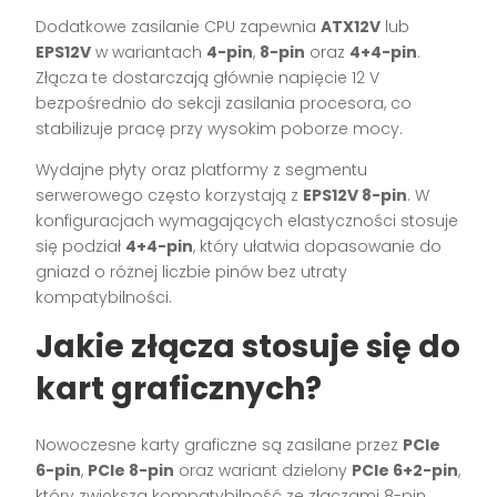
Dodatkowe zasilanie CPU zapewnia
ATX12V
lub
EPS12V
w wariantach
4-pin
,
8-pin
oraz
4+4-pin
.
Złącza te dostarczają głównie napięcie 12 V
bezpośrednio do sekcji zasilania procesora, co
stabilizuje pracę przy wysokim poborze mocy.
Wydajne płyty oraz platformy z segmentu
serwerowego często korzystają z
EPS12V 8-pin
. W
konfiguracjach wymagających elastyczności stosuje
się podział
4+4-pin
, który ułatwia dopasowanie do
gniazd o różnej liczbie pinów bez utraty
kompatybilności.
Jakie złącza stosuje się do
kart graficznych?
Nowoczesne karty graficzne są zasilane przez
PCIe
6-pin
,
PCIe 8-pin
oraz wariant dzielony
PCIe 6+2-pin
,
który zwiększa kompatybilność ze złączami 8-pin.