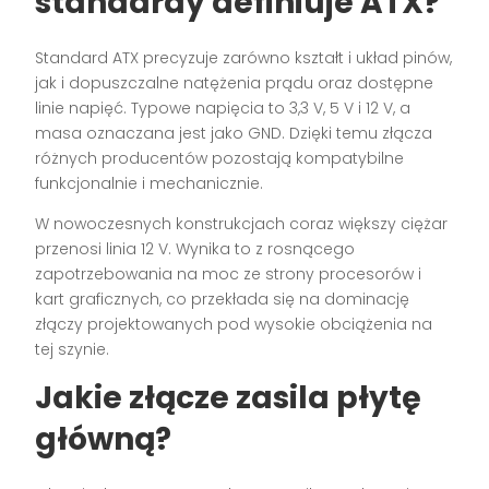
standardy definiuje ATX?
Standard ATX precyzuje zarówno kształt i układ pinów,
jak i dopuszczalne natężenia prądu oraz dostępne
linie napięć. Typowe napięcia to 3,3 V, 5 V i 12 V, a
masa oznaczana jest jako GND. Dzięki temu złącza
różnych producentów pozostają kompatybilne
funkcjonalnie i mechanicznie.
W nowoczesnych konstrukcjach coraz większy ciężar
przenosi linia 12 V. Wynika to z rosnącego
zapotrzebowania na moc ze strony procesorów i
kart graficznych, co przekłada się na dominację
złączy projektowanych pod wysokie obciążenia na
tej szynie.
Jakie złącze zasila płytę
główną?