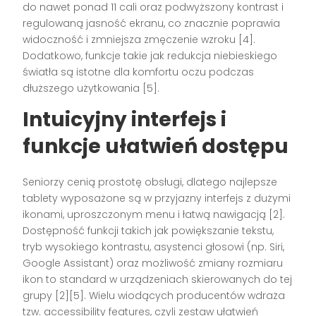
do nawet ponad 11 cali oraz podwyższony kontrast i
regulowaną jasność ekranu, co znacznie poprawia
widoczność i zmniejsza zmęczenie wzroku
[4]
.
Dodatkowo, funkcje takie jak redukcja niebieskiego
światła są istotne dla komfortu oczu podczas
dłuższego użytkowania
[5]
.
Intuicyjny interfejs i
funkcje ułatwień dostępu
Seniorzy cenią prostotę obsługi, dlatego najlepsze
tablety wyposażone są w przyjazny interfejs z dużymi
ikonami, uproszczonym menu i łatwą nawigacją
[2]
.
Dostępność funkcji takich jak powiększanie tekstu,
tryb wysokiego kontrastu, asystenci głosowi (np. Siri,
Google Assistant) oraz możliwość zmiany rozmiaru
ikon to standard w urządzeniach skierowanych do tej
grupy
[2][5]
. Wielu wiodących producentów wdraża
tzw. accessibility features, czyli zestaw ułatwień