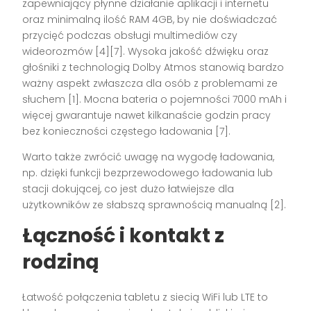
zapewniający płynne działanie aplikacji i internetu
oraz minimalną ilość RAM 4GB, by nie doświadczać
przycięć podczas obsługi multimediów czy
wideorozmów
[4][7]
. Wysoka jakość dźwięku oraz
głośniki z technologią Dolby Atmos stanowią bardzo
ważny aspekt zwłaszcza dla osób z problemami ze
słuchem
[1]
. Mocna bateria o pojemności 7000 mAh i
więcej gwarantuje nawet kilkanaście godzin pracy
bez konieczności częstego ładowania
[7]
.
Warto także zwrócić uwagę na wygodę ładowania,
np. dzięki funkcji bezprzewodowego ładowania lub
stacji dokującej, co jest dużo łatwiejsze dla
użytkowników ze słabszą sprawnością manualną
[2]
.
Łączność i kontakt z
rodziną
Łatwość połączenia tabletu z siecią WiFi lub LTE to