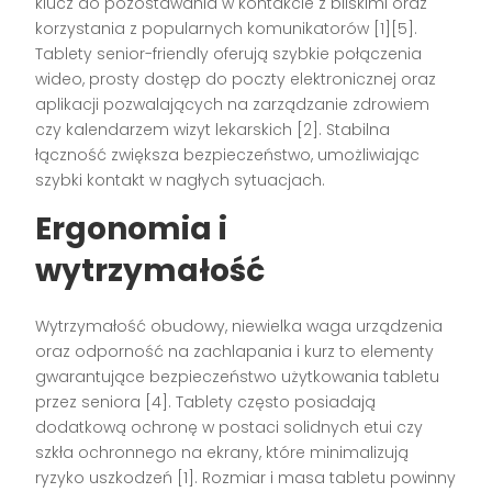
klucz do pozostawania w kontakcie z bliskimi oraz
korzystania z popularnych komunikatorów
[1][5]
.
Tablety senior-friendly oferują szybkie połączenia
wideo, prosty dostęp do poczty elektronicznej oraz
aplikacji pozwalających na zarządzanie zdrowiem
czy kalendarzem wizyt lekarskich
[2]
. Stabilna
łączność zwiększa bezpieczeństwo, umożliwiając
szybki kontakt w nagłych sytuacjach.
Ergonomia i
wytrzymałość
Wytrzymałość obudowy, niewielka waga urządzenia
oraz odporność na zachlapania i kurz to elementy
gwarantujące bezpieczeństwo użytkowania tabletu
przez seniora
[4]
. Tablety często posiadają
dodatkową ochronę w postaci solidnych etui czy
szkła ochronnego na ekrany, które minimalizują
ryzyko uszkodzeń
[1]
. Rozmiar i masa tabletu powinny