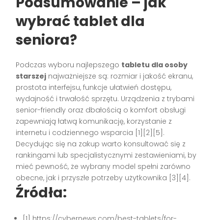
Podsumowanie – jak
wybrać tablet dla
seniora?
Podczas wyboru najlepszego
tabletu dla osoby
starszej
najważniejsze są: rozmiar i jakość ekranu,
prostota interfejsu, funkcje ułatwień dostępu,
wydajność i trwałość sprzętu. Urządzenia z trybami
senior-friendly oraz dbałością o komfort obsługi
zapewniają łatwą komunikację, korzystanie z
internetu i codziennego wsparcia
[1][2][5]
.
Decydując się na zakup warto konsultować się z
rankingami lub specjalistycznymi zestawieniami, by
mieć pewność, że wybrany model spełni zarówno
obecne, jak i przyszłe potrzeby użytkownika
[3][4]
.
Źródła:
[1] https://cybernews.com/best-tablets/for-