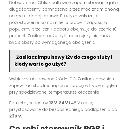
Dobierz moc. Oblicz całkowite zapotrzebowanie jako
długość taśmy pomnożona przez moc znamionową
na metr i dodaj rezerwę. Praktyka wskazuje
pozostawienie co najmniej 5 procent zapasu, a
popularny przelicznik doboru obejmuje doliczenie 10
procent. Zasilacz może być mocniejszy, nie może
być słabszy od wymaganego obciążenia.
Zasilacz impulsowy 12v do czego służy i
kiedy warto go użyć?
Wybierz stabilizowane źródło DC. Zasilacz powinien
zapewniać stabilne napięcie i pracę w trybie ciągłym
przy spodziewanej temperaturze otoczenia.
Pamiętaj, że taśmy
12 V
,
24 V
i 48 V nie są
przystosowane do bezpośredniego podłączenia do
230 V
.
Co robi sterownik RGB i