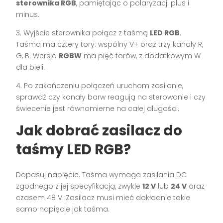
sterownika RGB
, pamiętając o polaryzacji plus i
minus.
3. Wyjście sterownika połącz z taśmą
LED RGB
.
Taśma ma cztery tory: wspólny V+ oraz trzy kanały R,
G, B. Wersja
RGBW
ma pięć torów, z dodatkowym W
dla bieli.
4. Po zakończeniu połączeń uruchom zasilanie,
sprawdź czy kanały barw reagują na sterowanie i czy
świecenie jest równomierne na całej długości.
Jak dobrać zasilacz do
taśmy LED RGB?
Dopasuj napięcie. Taśma wymaga zasilania DC
zgodnego z jej specyfikacją, zwykle
12 V
lub
24 V
oraz
czasem 48 V. Zasilacz musi mieć dokładnie takie
samo napięcie jak taśma.