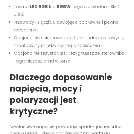
Taśma
LED RGB
lub
RGBW
, często z diodami SMD
5050.
Przewody i złączki, ułatwiające poprawne i pewne
połączenia.
Opcjonalnie ściemniacz do taśm jednokolorowych,
montowany między taśmą a zasilaczem.
Opcjonalnie rezystor, jeśli rezygnujesz ze sterownika
i ograniczasz prąd w torze.
Dlaczego dopasowanie
napięcia, mocy i
polaryzacji jest
krytyczne?
Niewłaściwe napięcie powoduje spadek jasności lub
awarię układu. Zbyt słaby zasilacz prowadzi do