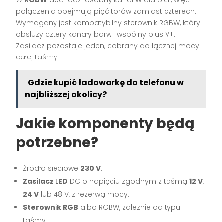
W
RGBW
dochodzi osobny kanał W dla bieli, więc
połączenia obejmują pięć torów zamiast czterech.
Wymagany jest kompatybilny sterownik RGBW, który
obsłuży cztery kanały barw i wspólny plus V+.
Zasilacz pozostaje jeden, dobrany do łącznej mocy
całej taśmy.
Gdzie kupić ładowarkę do telefonu w
najbliższej okolicy?
Jakie komponenty będą
potrzebne?
Źródło sieciowe
230 V
.
Zasilacz LED
DC o napięciu zgodnym z taśmą
12 V
,
24 V
lub 48 V, z rezerwą mocy.
Sterownik RGB
albo RGBW, zależnie od typu
taśmy.