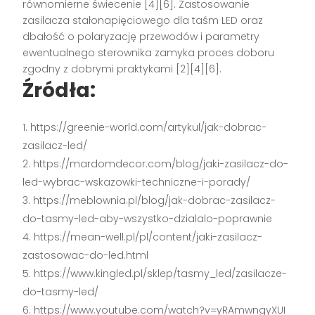
równomierne świecenie [4][6]. Zastosowanie
zasilacza stałonapięciowego dla taśm LED oraz
dbałość o polaryzację przewodów i parametry
ewentualnego sterownika zamyka proces doboru
zgodny z dobrymi praktykami [2][4][6].
Źródła:
https://greenie-world.com/artykul/jak-dobrac-
zasilacz-led/
https://mardomdecor.com/blog/jaki-zasilacz-do-
led-wybrac-wskazowki-techniczne-i-porady/
https://meblownia.pl/blog/jak-dobrac-zasilacz-
do-tasmy-led-aby-wszystko-dzialalo-poprawnie
https://mean-well.pl/pl/content/jaki-zasilacz-
zastosowac-do-led.html
https://www.kingled.pl/sklep/tasmy_led/zasilacze-
do-tasmy-led/
https://www.youtube.com/watch?v=yRAmwngyXUI