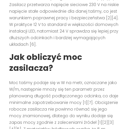
Zasilacz przetwarza napięcie sieciowe 230 V na niskie
napięcie stałe odpowiednie dla danej taśmy, co jest
warunkiem poprawnej pracy i bezpieczeństwa [2][4].
W praktyce 12 V to standard w większości domowych
instalacji LED, natomiast 24 V sprawdza się lepiej przy
dłuższych odcinkach i bardziej wymagających
układach [6].
Jak obliczyć moc
zasilacza?
Moc taśmy podaje się w W na metr, oznaczane jako
W/m, następnie mnoży się ten parametr przez
planowaną długość podłączonego odcinka, co daje
minimalne zapotrzebowanie mocy [1][7]. Obciążenie
robocze zasilacza nie powinno równać się jego
mocy znamionowej, dlatego do wyniku dodaje się
zapas mocy zgodnie z zaleceniami źródeł [1][2][3]