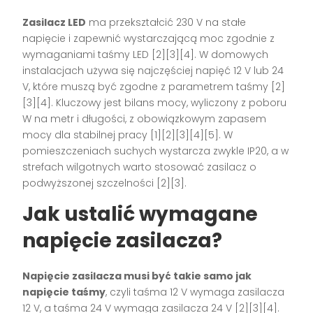
Zasilacz LED
ma przekształcić 230 V na stałe
napięcie i zapewnić wystarczającą moc zgodnie z
wymaganiami taśmy LED [2][3][4]. W domowych
instalacjach używa się najczęściej napięć 12 V lub 24
V, które muszą być zgodne z parametrem taśmy [2]
[3][4]. Kluczowy jest bilans mocy, wyliczony z poboru
W na metr i długości, z obowiązkowym zapasem
mocy dla stabilnej pracy [1][2][3][4][5]. W
pomieszczeniach suchych wystarcza zwykle IP20, a w
strefach wilgotnych warto stosować zasilacz o
podwyższonej szczelności [2][3].
Jak ustalić wymagane
napięcie zasilacza?
Napięcie zasilacza musi być takie samo jak
napięcie taśmy
, czyli taśma 12 V wymaga zasilacza
12 V, a taśma 24 V wymaga zasilacza 24 V [2][3][4].