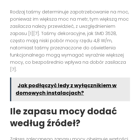
Rodzaj taśmy determinuje zapotrzebowanie na moc,
ponieważ im większa moc na metr, tym większą moc
zasilacza należy przewidzieć, z uwzględnieniem
zapasu [1][7]. Taśmy dekoracyjne, jak SMD 3528,
często mają niski pobór mocy rzędu 4,8 W/m,
natomiast taśmy przeznaczone do oświetlenia
funkcjonalnego mogą wymagać wyraźnie większej
mocy, co bezpośrednio wpływa na dobór zasilacza
[7].
Jak podłączyć ledy z wyłącznikiem w
domowych instalacjach?
Ile zapasu mocy dodać
według źródeł?
Zakres zalecanego zapasu mocy obejmuje wartości