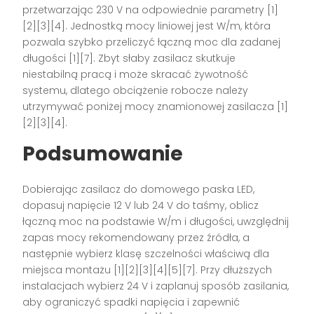
przetwarzając 230 V na odpowiednie parametry [1]
[2][3][4]. Jednostką mocy liniowej jest W/m, która
pozwala szybko przeliczyć łączną moc dla zadanej
długości [1][7]. Zbyt słaby zasilacz skutkuje
niestabilną pracą i może skracać żywotność
systemu, dlatego obciążenie robocze należy
utrzymywać poniżej mocy znamionowej zasilacza [1]
[2][3][4].
Podsumowanie
Dobierając zasilacz do domowego paska LED,
dopasuj napięcie 12 V lub 24 V do taśmy, oblicz
łączną moc na podstawie W/m i długości, uwzględnij
zapas mocy rekomendowany przez źródła, a
następnie wybierz klasę szczelności właściwą dla
miejsca montażu [1][2][3][4][5][7]. Przy dłuższych
instalacjach wybierz 24 V i zaplanuj sposób zasilania,
aby ograniczyć spadki napięcia i zapewnić