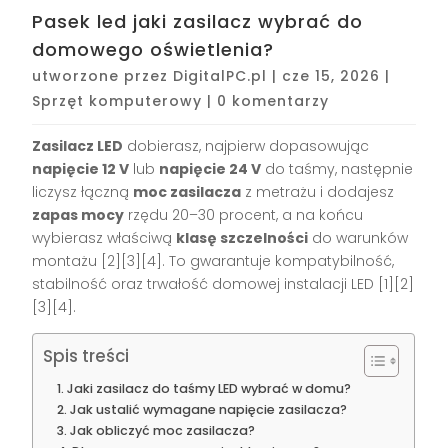
Pasek led jaki zasilacz wybrać do
domowego oświetlenia?
utworzone przez
DigitalPC.pl
|
cze 15, 2026
|
Sprzęt komputerowy
|
0 komentarzy
Zasilacz LED
dobierasz, najpierw dopasowując
napięcie 12 V
lub
napięcie 24 V
do taśmy, następnie
liczysz łączną
moc zasilacza
z metrażu i dodajesz
zapas mocy
rzędu 20–30 procent, a na końcu
wybierasz właściwą
klasę szczelności
do warunków
montażu [2][3][4]. To gwarantuje kompatybilność,
stabilność oraz trwałość domowej instalacji LED [1][2]
[3][4].
Spis treści
Jaki zasilacz do taśmy LED wybrać w domu?
Jak ustalić wymagane napięcie zasilacza?
Jak obliczyć moc zasilacza?