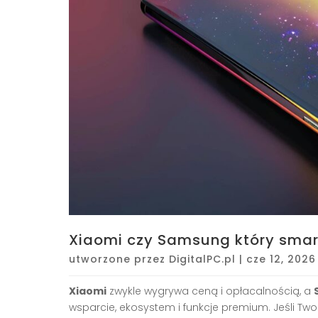
Xiaomi czy Samsung który smar
utworzone przez
DigitalPC.pl
|
cze 12, 2026
Xiaomi
zwykle wygrywa ceną i opłacalnością, a
wsparcie, ekosystem i funkcje premium. Jeśli Two