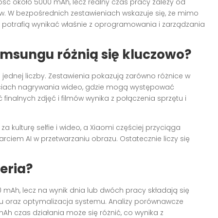
 około 5000 mAh, lecz realny czas pracy zależy od
w. W bezpośrednich zestawieniach wskazuje się, że mimo
 potrafią wynikać właśnie z oprogramowania i zarządzania
amsungu różnią się kluczowo?
jednej liczby. Zestawienia pokazują zarówno różnice w
ościach nagrywania wideo, gdzie mogą występować
 finalnych zdjęć i filmów wynika z połączenia sprzętu i
ulturę selfie i wideo, a Xiaomi częściej przyciąga
ciem AI w przetwarzaniu obrazu. Ostatecznie liczy się
eria?
Ah, lecz na wynik dnia lub dwóch pracy składają się
nu oraz optymalizacja systemu. Analizy porównawcze
mAh czas działania może się różnić, co wynika z