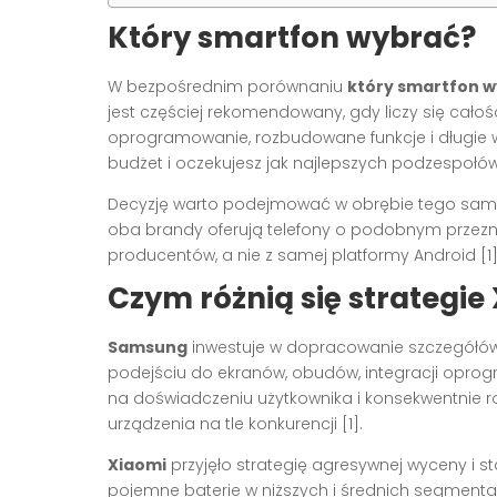
Który smartfon wybrać?
W bezpośrednim porównaniu
który smartfon 
jest częściej rekomendowany, gdy liczy się cało
oprogramowanie, rozbudowane funkcje i długie 
budżet i oczekujesz jak najlepszych podzespołów 
Decyzję warto podejmować w obrębie tego sa
oba brandy oferują telefony o podobnym przeznac
producentów, a nie z samej platformy Android [1]
Czym różnią się strategi
Samsung
inwestuje w dopracowanie szczegółów,
podejściu do ekranów, obudów, integracji opro
na doświadczeniu użytkownika i konsekwentnie ro
urządzenia na tle konkurencji [1].
Xiaomi
przyjęło strategię agresywnej wyceny i 
pojemne baterie w niższych i średnich segmenta