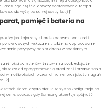
jako MIUI. Różnią się filozofią interfejsu, dostępnością
aga Samsunga częściej dotyczy dopracowania, tempa
ków stawia wyżej od samej specyfikacji [1].
arat, pamięć i bateria na
, który jest kojarzony z bardzo dobrymi panelami i
ach porównawczych wskazuje się także na dopracowanie
 wzmacnia pozytywny odbiór ekranu w codziennym
zależności od kryteriów. Zestawienia podkreślają, że
, ale także od oprogramowania, stabilizacji i przetwarzania
ści w możliwościach przednich kamer oraz jakości nagrań
o [2].
udżetach Xiaomi często oferuje korzystne konfiguracje, na
samej cenie, podczas gdy Samsung akcentuje spójność