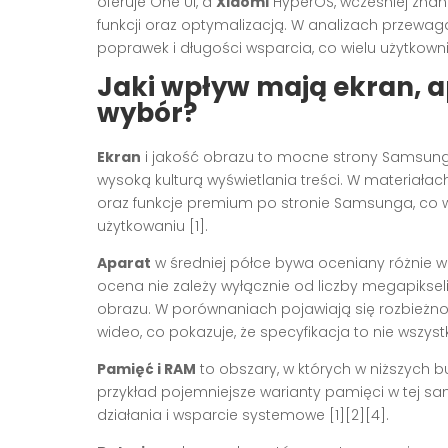
oferuje One UI, a
Xiaomi
HyperOS, wcześniej znane 
funkcji oraz optymalizacją. W analizach przew
poprawek i długości wsparcia, co wielu użytkowni
Jaki wpływ mają ekran, ap
wybór?
Ekran
i jakość obrazu to mocne strony Samsunga
wysoką kulturą wyświetlania treści. W materiał
oraz funkcje premium po stronie Samsunga, co
użytkowaniu [1].
Aparat
w średniej półce bywa oceniany różnie w 
ocena nie zależy wyłącznie od liczby megapikseli
obrazu. W porównaniach pojawiają się rozbieżno
wideo, co pokazuje, że specyfikacja to nie wszystk
Pamięć i RAM
to obszary, w których w niższych b
przykład pojemniejsze warianty pamięci w tej 
działania i wsparcie systemowe [1][2][4].