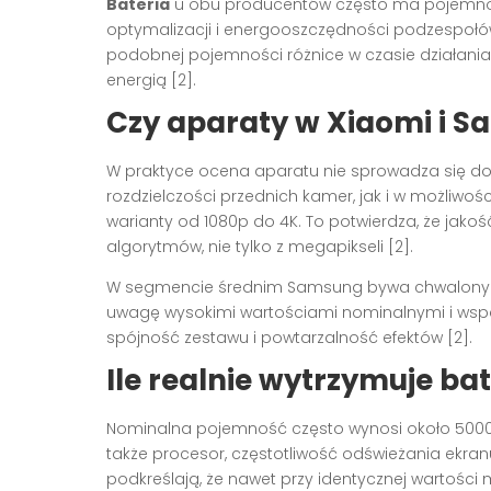
Bateria
u obu producentów często ma pojemność
optymalizacji i energooszczędności podzespołó
podobnej pojemności różnice w czasie działania
energią [2].
Czy aparaty w Xiaomi i S
W praktyce ocena aparatu nie sprowadza się do 
rozdzielczości przednich kamer, jak i w możliw
warianty od 1080p do 4K. To potwierdza, że jakość
algorytmów, nie tylko z megapikseli [2].
W segmencie średnim Samsung bywa chwalony za k
uwagę wysokimi wartościami nominalnymi i wspar
spójność zestawu i powtarzalność efektów [2].
Ile realnie wytrzymuje bat
Nominalna pojemność często wynosi około 5000 m
także procesor, częstotliwość odświeżania ekra
podkreślają, że nawet przy identycznej wartości 