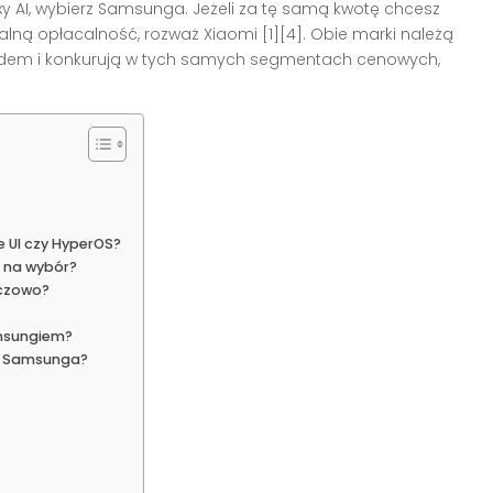
xy AI, wybierz Samsunga. Jeżeli za tę samą kwotę chcesz
ną opłacalność, rozważ Xiaomi [1][4]. Obie marki należą
oidem i konkurują w tych samych segmentach cenowych,
 UI czy HyperOS?
a na wybór?
uczowo?
amsungiem?
ę Samsunga?