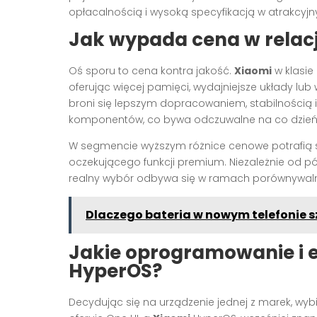
opłacalnością i wysoką specyfikacją w atrakcyjny
Jak wypada cena w relacji
Oś sporu to cena kontra jakość.
Xiaomi
w klasie 
oferując więcej pamięci, wydajniejsze układy lu
broni się lepszym dopracowaniem, stabilnością
komponentów, co bywa odczuwalne na co dzień [
W segmencie wyższym różnice cenowe potrafią si
oczekującego funkcji premium. Niezależnie od pół
realny wybór odbywa się w ramach porównywalny
Dlaczego bateria w nowym telefonie s
Jakie oprogramowanie i 
HyperOS?
Decydując się na urządzenie jednej z marek, wy