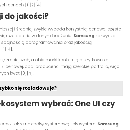
ch cenach [1][2][4].
 do jakości?
niższej i średniej zwykle wypada korzystniej cenowo, często
b większe baterie w danym budżecie.
Samsung
zazwyczaj
 i spójnością oprogramowania oraz jakością
1][4].
ę zmniejszać, a obie marki konkurują o użytkownika
ki cenowej, obaj producenci mają szerokie portfolio, więc
ch kwot [3][4].
zybko się rozładowuje?
ekosystem wybrać: One UI czy
bierasz także nakładkę systemową i ekosystem.
Samsung