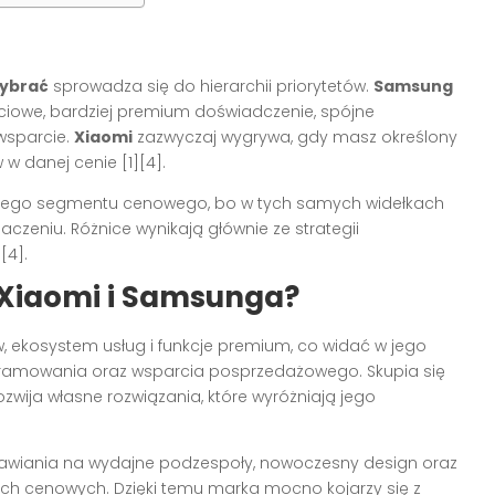
wybrać
sprowadza się do hierarchii priorytetów.
Samsung
ściowe, bardziej premium doświadczenie, spójne
wsparcie.
Xiaomi
zazwyczaj wygrywa, gdy masz określony
w danej cenie [1][4].
mego segmentu cenowego, bo w tych samych widełkach
zeniu. Różnice wynikają głównie ze strategii
[4].
e Xiaomi i Samsunga?
 ekosystem usług i funkcje premium, co widać w jego
gramowania oraz wsparcia posprzedażowego. Skupia się
zwija własne rozwiązania, które wyróżniają jego
stawiania na wydajne podzespoły, nowoczesny design oraz
ch cenowych. Dzięki temu marka mocno kojarzy się z