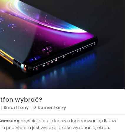
tfon wybrać?
|
Smartfony
|
0 komentarzy
Samsung
częściej oferuje lepsze dopracowanie, dłuższe
im priorytetem jest wysoka jakość wykonania, ekran,