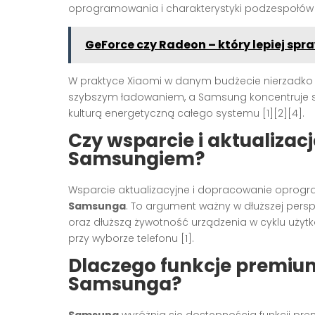
oprogramowania i charakterystyki podzespołów
GeForce czy Radeon – który lepiej sp
W praktyce Xiaomi w danym budżecie nierzadko 
szybszym ładowaniem, a Samsung koncentruje s
kulturą energetyczną całego systemu [1][2][4].
Czy wsparcie i aktualizac
Samsungiem?
Wsparcie aktualizacyjne i dopracowanie oprog
Samsunga
. To argument ważny w dłuższej pers
oraz dłuższą żywotność urządzenia w cyklu użytk
przy wyborze telefonu [1].
Dlaczego funkcje premiu
Samsunga?