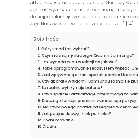
aktualizacje oraz dodatki pokroju S Pen czy Gala
uzyskać wyższe parametry techniczne i maksymal
do najpopularniejszych wśród urządzeń z Andr
więc kluczowe są Twoje potrzeby i budżet [1][4].
Spis treści
Który smartfon wybrać?
Czym różnią się strategie Xiaomi i Samsunga?
Jak wypada cena w relacji do jakości?
Jakie oprogramowanie i ekosystem wybrać: One
Jaki wpływ mają ekran, aparat, pamięć i bateri
Czy aparaty w Xiaomi i Samsungu różnią się kl
Ile realnie wytrzymuje bateria?
Czy wsparcie i aktualizacje przemawiają za S
Dlaczego funkcje premium wzmacniają pozycj
Na czym polega podział na segmenty cenowe?
Jak podjąć decyzję krok po kroku?
Podsumowanie
Źródła: