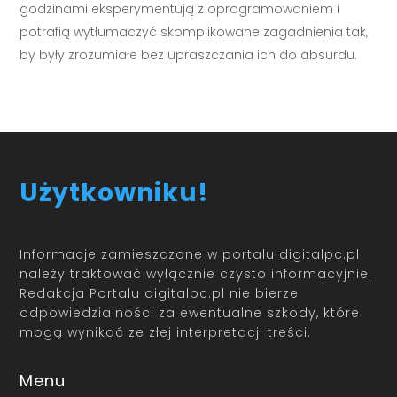
godzinami eksperymentują z oprogramowaniem i
potrafią wytłumaczyć skomplikowane zagadnienia tak,
by były zrozumiałe bez upraszczania ich do absurdu.
Użytkowniku!
Informacje zamieszczone w portalu digitalpc.pl
należy traktować wyłącznie czysto informacyjnie.
Redakcja Portalu digitalpc.pl nie bierze
odpowiedzialności za ewentualne szkody, które
mogą wynikać ze złej interpretacji treści.
Menu