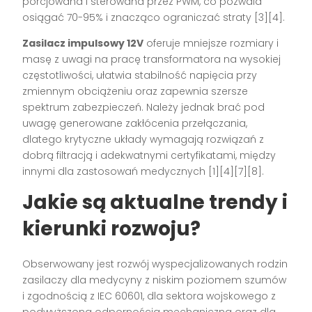
porcjowana i sterowana przez PWM, co pozwala
osiągać 70-95% i znacząco ograniczać straty [3][4].
Zasilacz impulsowy 12V
oferuje mniejsze rozmiary i
masę z uwagi na pracę transformatora na wysokiej
częstotliwości, ułatwia stabilność napięcia przy
zmiennym obciążeniu oraz zapewnia szersze
spektrum zabezpieczeń. Należy jednak brać pod
uwagę generowane zakłócenia przełączania,
dlatego krytyczne układy wymagają rozwiązań z
dobrą filtracją i adekwatnymi certyfikatami, między
innymi dla zastosowań medycznych [1][4][7][8].
Jakie są aktualne trendy i
kierunki rozwoju?
Obserwowany jest rozwój wyspecjalizowanych rodzin
zasilaczy dla medycyny z niskim poziomem szumów
i zgodnością z IEC 60601, dla sektora wojskowego z