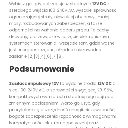
Wybierz go, gdy potrzebujesz stabilnych
12V DC
z
szerokiego wejścia 100-240V AC, wysokiej sprawności
ograniczającej straty, niewielkiej obudowy i małej
masy, rozbudowanych zabezpieczeń, a także
odporności na wahania poboru prądu. Te cechy
decydują o przewadze w sprzęcie elektronicznym,
systemach sterowania i wszędzie tam, gdzie ważne
jest energooszczędne, chłodne i niezawodne
zasilanie [2][3][4][6][7][8].
Podsumowanie
Zasilacz impulsowy 12V
to wydajne źródło
12V DC
z
sieci 100-240V AC, o sprawności sięgającej 70-95%,
kompaktowych wymiarach i stabilnej regulacji pod
zmiennym obciążeniem. Warto go użyć, gdy
priorytetem są oszczędność energii, niezawodność,
bogate zabezpieczenia i zgodność z wymaganiami
kompatybilności elektromagnetycznej oraz