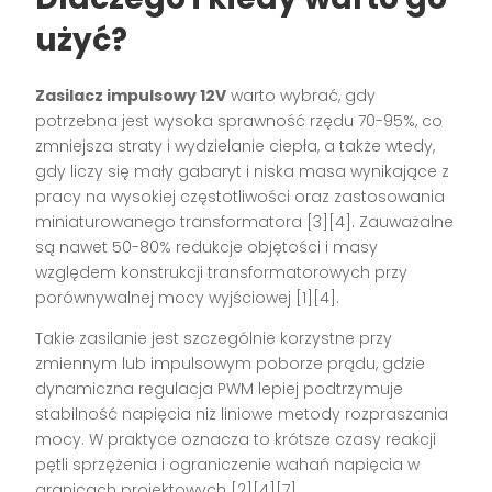
użyć?
Zasilacz impulsowy 12V
warto wybrać, gdy
potrzebna jest wysoka sprawność rzędu 70-95%, co
zmniejsza straty i wydzielanie ciepła, a także wtedy,
gdy liczy się mały gabaryt i niska masa wynikające z
pracy na wysokiej częstotliwości oraz zastosowania
miniaturowanego transformatora [3][4]. Zauważalne
są nawet 50-80% redukcje objętości i masy
względem konstrukcji transformatorowych przy
porównywalnej mocy wyjściowej [1][4].
Takie zasilanie jest szczególnie korzystne przy
zmiennym lub impulsowym poborze prądu, gdzie
dynamiczna regulacja PWM lepiej podtrzymuje
stabilność napięcia niż liniowe metody rozpraszania
mocy. W praktyce oznacza to krótsze czasy reakcji
pętli sprzężenia i ograniczenie wahań napięcia w
granicach projektowych [2][4][7].