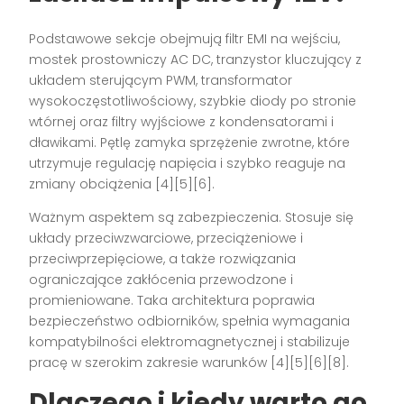
Podstawowe sekcje obejmują filtr EMI na wejściu,
mostek prostowniczy AC DC, tranzystor kluczujący z
układem sterującym PWM, transformator
wysokoczęstotliwościowy, szybkie diody po stronie
wtórnej oraz filtry wyjściowe z kondensatorami i
dławikami. Pętlę zamyka sprzężenie zwrotne, które
utrzymuje regulację napięcia i szybko reaguje na
zmiany obciążenia [4][5][6].
Ważnym aspektem są zabezpieczenia. Stosuje się
układy przeciwzwarciowe, przeciążeniowe i
przeciwprzepięciowe, a także rozwiązania
ograniczające zakłócenia przewodzone i
promieniowane. Taka architektura poprawia
bezpieczeństwo odbiorników, spełnia wymagania
kompatybilności elektromagnetycznej i stabilizuje
pracę w szerokim zakresie warunków [4][5][6][8].
Dlaczego i kiedy warto go