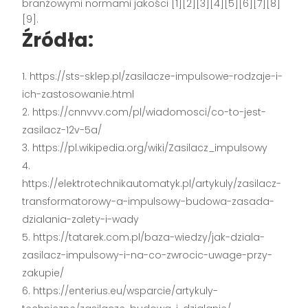
branżowymi normami jakości [1][2][3][4][5][6][7][8]
[9].
Źródła:
https://sts-sklep.pl/zasilacze-impulsowe-rodzaje-i-
ich-zastosowanie.html
https://cnnvvv.com/pl/wiadomosci/co-to-jest-
zasilacz-12v-5a/
https://pl.wikipedia.org/wiki/Zasilacz_impulsowy
https://elektrotechnikautomatyk.pl/artykuly/zasilacz-
transformatorowy-a-impulsowy-budowa-zasada-
dzialania-zalety-i-wady
https://tatarek.com.pl/baza-wiedzy/jak-dziala-
zasilacz-impulsowy-i-na-co-zwrocic-uwage-przy-
zakupie/
https://enterius.eu/wsparcie/artykuly-