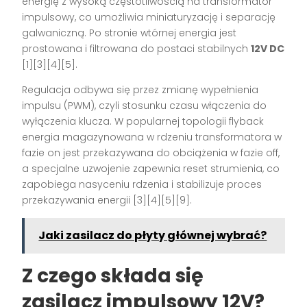
energię z wysoką częstotliwością na transformator
impulsowy, co umożliwia miniaturyzację i separację
galwaniczną. Po stronie wtórnej energia jest
prostowana i filtrowana do postaci stabilnych
12V DC
[1][3][4][5].
Regulacja odbywa się przez zmianę wypełnienia
impulsu (PWM), czyli stosunku czasu włączenia do
wyłączenia klucza. W popularnej topologii flyback
energia magazynowana w rdzeniu transformatora w
fazie on jest przekazywana do obciążenia w fazie off,
a specjalne uzwojenie zapewnia reset strumienia, co
zapobiega nasyceniu rdzenia i stabilizuje proces
przekazywania energii [3][4][5][9].
Jaki zasilacz do płyty głównej wybrać?
Z czego składa się
zasilacz impulsowy 12V?