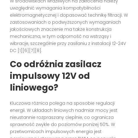
W środowiskach wrażliwych na zakłócenia należy
uwzględnić wymagania kompatybilności
elektromagnetycznej i dopasować technikę filtracji. W
zastosowaniach o podwyższonych wymaganiach
jakościowych znaczenie ma także konstrukcja
mechaniczna, w tym odporność na wstrząsy i
wibracje, szczególnie przy zasilaniu z instalacji 12-24V
DC [1][6][7][8].
Co odróżnia zasilacz
impulsowy 12V od
liniowego?
Kluczowa różnica polega na sposobie regulacji
energii. W układach liniowych nadmiar mocy jest
nieustannie rozpraszany cieplnie, co ogranicza
sprawność zwykle do poziomów poniżej 50%. W
przetwornicach impulsowych energia jest