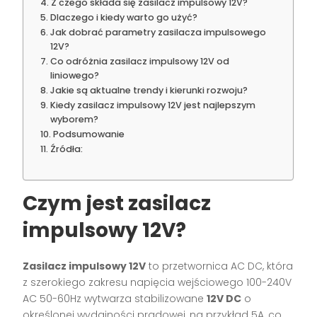
Z czego składa się zasilacz impulsowy 12V?
Dlaczego i kiedy warto go użyć?
Jak dobrać parametry zasilacza impulsowego
12V?
Co odróżnia zasilacz impulsowy 12V od
liniowego?
Jakie są aktualne trendy i kierunki rozwoju?
Kiedy zasilacz impulsowy 12V jest najlepszym
wyborem?
Podsumowanie
Źródła:
Czym jest zasilacz
impulsowy 12V?
Zasilacz impulsowy 12V
to przetwornica AC DC, która
z szerokiego zakresu napięcia wejściowego 100-240V
AC 50-60Hz wytwarza stabilizowane
12V DC
o
określonej wydajności prądowej, na przykład 5A, co