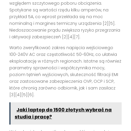
względem szczytowego poboru obciążenia.
Spotykane są wartości rzędu kilku amperów, na
przykład 5A, co wprost przekłada się na moc
nominalną i margines termiczny urządzenia [2][5].
Niedoszacowanie prądu zwiększa ryzyko przegrzania
i aktywacji zabezpieczeń [2][4][7].
Warto zweryfikować zakres napięcia wejściowego
100-240V AC oraz częstotliwość 50-60Hz, co ułatwia
eksploatację w różnych regionach. Istotne są również
parametry sprawności i współczynnika mocy,
poziom tętnień wyjściowych, skuteczność filtracji EMI
oraz zastosowane zabezpieczenia OVP, OCP i SCP,
które chronią zarówno odbiornik, jak i sam zasilacz
[3][4][5][6].
Jaki laptop do 1500 złotych wybrać na
studia i pracę?