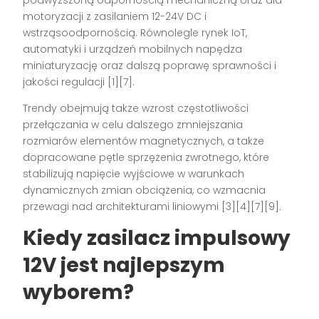
podwyższoną odpornością mechaniczną oraz dla
motoryzacji z zasilaniem 12-24V DC i
wstrząsoodpornością. Równolegle rynek IoT,
automatyki i urządzeń mobilnych napędza
miniaturyzację oraz dalszą poprawę sprawności i
jakości regulacji [1][7].
Trendy obejmują także wzrost częstotliwości
przełączania w celu dalszego zmniejszania
rozmiarów elementów magnetycznych, a także
dopracowane pętle sprzężenia zwrotnego, które
stabilizują napięcie wyjściowe w warunkach
dynamicznych zmian obciążenia, co wzmacnia
przewagi nad architekturami liniowymi [3][4][7][9].
Kiedy zasilacz impulsowy
12V jest najlepszym
wyborem?