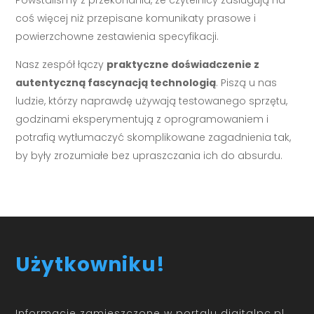
Powstaliśmy z przekonania, że czytelnicy zasługują na
coś więcej niż przepisane komunikaty prasowe i
powierzchowne zestawienia specyfikacji.
Nasz zespół łączy
praktyczne doświadczenie z
autentyczną fascynacją technologią
. Piszą u nas
ludzie, którzy naprawdę używają testowanego sprzętu,
godzinami eksperymentują z oprogramowaniem i
potrafią wytłumaczyć skomplikowane zagadnienia tak,
by były zrozumiałe bez upraszczania ich do absurdu.
Użytkowniku!
Informacje zamieszczone w portalu digitalpc.pl