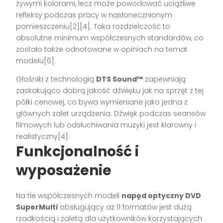
żywymi kolorami, lecz może powodować uciążliwe
refleksy podczas pracy w nasłonecznionym
pomieszczeniu[2][4]. Taka rozdzielczość to
absolutne minimum współczesnych standardów, co
zostało także odnotowane w opiniach na temat
modelu[6].
Głośniki z technologią
DTS Sound™
zapewniają
zaskakująco dobrą jakość dźwięku jak na sprzęt z tej
półki cenowej, co bywa wymieniane jako jedna z
głównych zalet urządzenia. Dźwięk podczas seansów
filmowych lub odsłuchiwania muzyki jest klarowny i
realistyczny[4].
Funkcjonalność i
wyposażenie
Na tle współczesnych modeli
napęd optyczny DVD
SuperMulti
obsługujący aż 11 formatów jest dużą
rzadkością i zaletą dla użytkowników korzystających