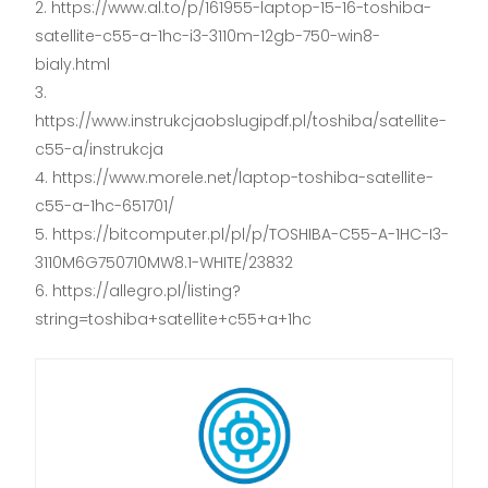
https://www.al.to/p/161955-laptop-15-16-toshiba-
satellite-c55-a-1hc-i3-3110m-12gb-750-win8-
bialy.html
https://www.instrukcjaobslugipdf.pl/toshiba/satellite-
c55-a/instrukcja
https://www.morele.net/laptop-toshiba-satellite-
c55-a-1hc-651701/
https://bitcomputer.pl/pl/p/TOSHIBA-C55-A-1HC-I3-
3110M6G750710MW8.1-WHITE/23832
https://allegro.pl/listing?
string=toshiba+satellite+c55+a+1hc