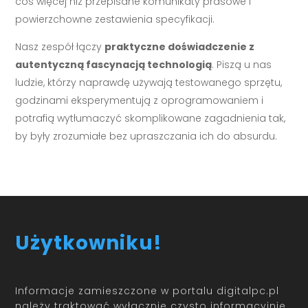
coś więcej niż przepisane komunikaty prasowe i
powierzchowne zestawienia specyfikacji.
Nasz zespół łączy
praktyczne doświadczenie z
autentyczną fascynacją technologią
. Piszą u nas
ludzie, którzy naprawdę używają testowanego sprzętu,
godzinami eksperymentują z oprogramowaniem i
potrafią wytłumaczyć skomplikowane zagadnienia tak,
by były zrozumiałe bez upraszczania ich do absurdu.
Użytkowniku!
Informacje zamieszczone w portalu digitalpc.pl
należy traktować wyłącznie czysto informacyjnie.