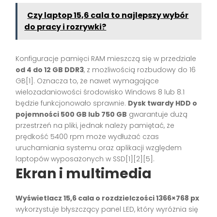
Czy laptop 15,6 cala to najlepszy wybór
do pracy i rozrywki?
Konfiguracje pamięci RAM mieszczą się w przedziale
od 4 do 12 GB DDR3
, z możliwością rozbudowy do 16
GB[1]. Oznacza to, że nawet wymagające
wielozadaniowości środowisko Windows 8 lub 8.1
będzie funkcjonowało sprawnie.
Dysk twardy HDD o
pojemności 500 GB lub 750 GB
gwarantuje dużą
przestrzeń na pliki, jednak należy pamiętać, że
prędkość 5400 rpm może wydłużać czas
uruchamiania systemu oraz aplikacji względem
laptopów wyposażonych w SSD[1][2][5].
Ekran i multimedia
Wyświetlacz 15,6 cala o rozdzielczości 1366×768 px
wykorzystuje błyszczący panel LED, który wyróżnia się