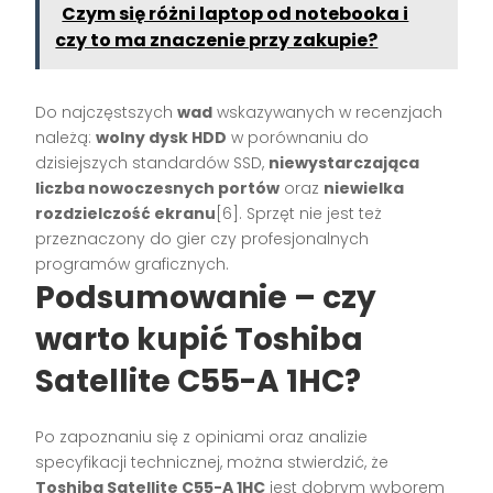
Czym się różni laptop od notebooka i
czy to ma znaczenie przy zakupie?
Do najczęstszych
wad
wskazywanych w recenzjach
należą:
wolny dysk HDD
w porównaniu do
dzisiejszych standardów SSD,
niewystarczająca
liczba nowoczesnych portów
oraz
niewielka
rozdzielczość ekranu
[6]. Sprzęt nie jest też
przeznaczony do gier czy profesjonalnych
programów graficznych.
Podsumowanie – czy
warto kupić Toshiba
Satellite C55-A 1HC?
Po zapoznaniu się z opiniami oraz analizie
specyfikacji technicznej, można stwierdzić, że
Toshiba Satellite C55-A 1HC
jest dobrym wyborem