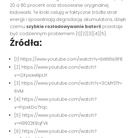
20 a 80 procent oraz stosowanie oryginalnej
ładowarki. Te kroki celują w faktyczne źródła strat
energii i spowalniają degradację akumulatora, dzięki
czemu
szybkie rozładowywanie baterii
przestaje
być codziennym problemem [1][2][3][4][5].
Źródła:
[1] https://www.youtube.com/watch?v=bN5fi1s9FlE
[2] https://www.youtube.com/watch?
v=QXyxawNpLiY
[3] https://www.youtube.com/watch?v=3CMY3Th-
6VM
[4] https://www.youtube.com/watch?
v=FrpsKDo7Yqc
[5] https://www.youtube.com/watch?
v=H9922K8qFVk
[6] https://www.youtube.com/watch?