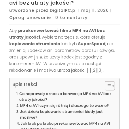
avi bez utraty jakości?
utworzone przez
DigitalPC.pl
|
maj 11, 2026
|
Oprogramowanie
|
0 komentarzy
Aby
przekonwertować film z MP4 na AVI bez
utraty jakości
, wybierz narzędzie, które oferuje
kopiowanie strumienia
lub tryb
SuperSpeed
, nie
zmieniaj kodeków ani parametrów obrazu i dźwięku
oraz upewnij się, że użyty kodek jest zgodny z
kontenerem AVI. W przeciwnym razie nastąpi
rekodowanie i możliwa utrata jakości [1][2][3].
Spis treści
Co naprawdę oznacza konwersja MP4 na AVI bez
utraty jakości?
MP4 a AVI czym się różnią i dlaczego to ważne?
Jak działa kopiowanie strumienia i kiedy jest
możliwe?
Jak krok po kroku przekonwertować MP4 na AVI