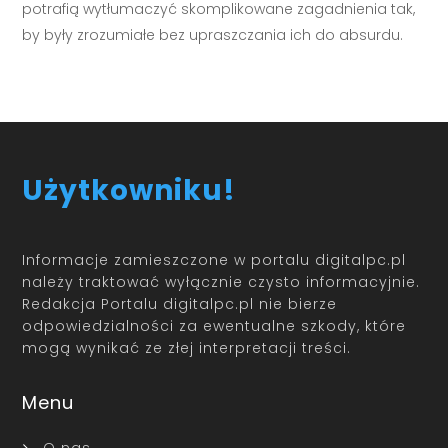
potrafią wytłumaczyć skomplikowane zagadnienia tak,
by były zrozumiałe bez upraszczania ich do absurdu.
Użytkowniku!
Informacje zamieszczone w portalu digitalpc.pl
należy traktować wyłącznie czysto informacyjnie.
Redakcja Portalu digitalpc.pl nie bierze
odpowiedzialności za ewentualne szkody, które
mogą wynikać ze złej interpretacji treści.
Menu
O nas