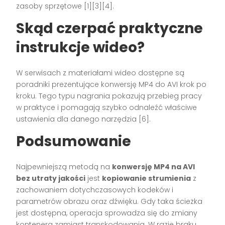
zasoby sprzętowe [1][3][4].
Skąd czerpać praktyczne
instrukcje wideo?
W serwisach z materiałami wideo dostępne są
poradniki prezentujące konwersję MP4 do AVI krok po
kroku. Tego typu nagrania pokazują przebieg pracy
w praktyce i pomagają szybko odnaleźć właściwe
ustawienia dla danego narzędzia [6].
Podsumowanie
Najpewniejszą metodą na
konwersję MP4 na AVI
bez utraty jakości
jest
kopiowanie strumienia
z
zachowaniem dotychczasowych kodeków i
parametrów obrazu oraz dźwięku. Gdy taka ścieżka
jest dostępna, operacja sprowadza się do zmiany
kontenera zamiast transkodowania. W razie braku