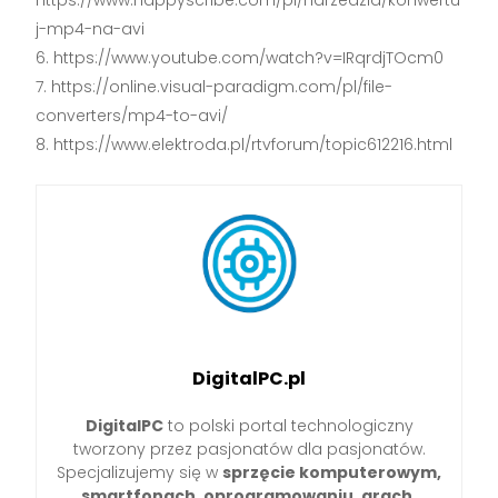
https://www.happyscribe.com/pl/narzedzia/konwertu
j-mp4-na-avi
https://www.youtube.com/watch?v=IRqrdjTOcm0
https://online.visual-paradigm.com/pl/file-
converters/mp4-to-avi/
https://www.elektroda.pl/rtvforum/topic612216.html
DigitalPC.pl
DigitalPC
to polski portal technologiczny
tworzony przez pasjonatów dla pasjonatów.
Specjalizujemy się w
sprzęcie komputerowym,
smartfonach, oprogramowaniu, grach,