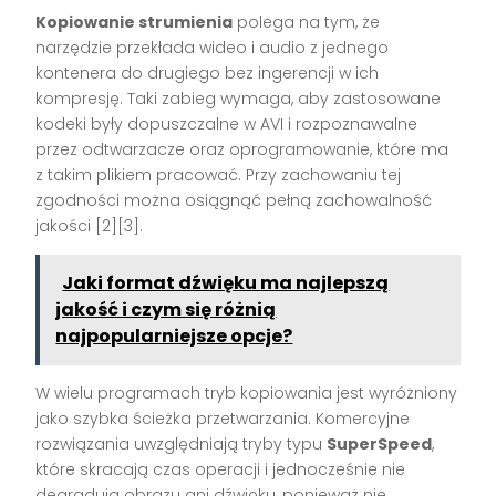
Kopiowanie strumienia
polega na tym, że
narzędzie przekłada wideo i audio z jednego
kontenera do drugiego bez ingerencji w ich
kompresję. Taki zabieg wymaga, aby zastosowane
kodeki były dopuszczalne w AVI i rozpoznawalne
przez odtwarzacze oraz oprogramowanie, które ma
z takim plikiem pracować. Przy zachowaniu tej
zgodności można osiągnąć pełną zachowalność
jakości [2][3].
Jaki format dźwięku ma najlepszą
jakość i czym się różnią
najpopularniejsze opcje?
W wielu programach tryb kopiowania jest wyróżniony
jako szybka ścieżka przetwarzania. Komercyjne
rozwiązania uwzględniają tryby typu
SuperSpeed
,
które skracają czas operacji i jednocześnie nie
degradują obrazu ani dźwięku, ponieważ nie