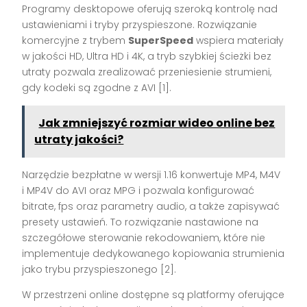
Programy desktopowe oferują szeroką kontrolę nad
ustawieniami i tryby przyspieszone. Rozwiązanie
komercyjne z trybem
SuperSpeed
wspiera materiały
w jakości HD, Ultra HD i 4K, a tryb szybkiej ścieżki bez
utraty pozwala zrealizować przeniesienie strumieni,
gdy kodeki są zgodne z AVI [1].
Jak zmniejszyć rozmiar wideo online bez
utraty jakości?
Narzędzie bezpłatne w wersji 1.16 konwertuje MP4, M4V
i MP4V do AVI oraz MPG i pozwala konfigurować
bitrate, fps oraz parametry audio, a także zapisywać
presety ustawień. To rozwiązanie nastawione na
szczegółowe sterowanie rekodowaniem, które nie
implementuje dedykowanego kopiowania strumienia
jako trybu przyspieszonego [2].
W przestrzeni online dostępne są platformy oferujące