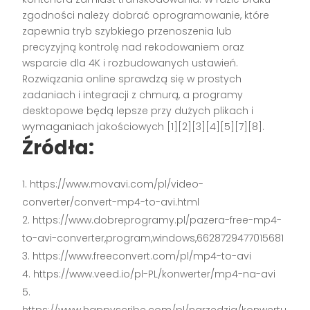
zgodności należy dobrać oprogramowanie, które
zapewnia tryb szybkiego przenoszenia lub
precyzyjną kontrolę nad rekodowaniem oraz
wsparcie dla 4K i rozbudowanych ustawień.
Rozwiązania online sprawdzą się w prostych
zadaniach i integracji z chmurą, a programy
desktopowe będą lepsze przy dużych plikach i
wymaganiach jakościowych [1][2][3][4][5][7][8].
Źródła:
https://www.movavi.com/pl/video-
converter/convert-mp4-to-avi.html
https://www.dobreprogramy.pl/pazera-free-mp4-
to-avi-converter,program,windows,6628729477015681
https://www.freeconvert.com/pl/mp4-to-avi
https://www.veed.io/pl-PL/konwerter/mp4-na-avi