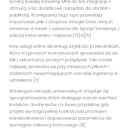
prostą ścieżkę konwersji MP4 do AVI, integracje z
chmurą oraz dodatkowe narzędzia do obróbki i
publikacji. Rozwiązania tego typu pozwalają
importować pliki z Dropbox, Google Drive i innych
serwisów, a nawet z adresów URL, łącząc konwersję z
edycją treści wideo i napisów [3][4][5].
Inne usługi online akcentują szybkość przekształceń,
która w typowych scenariuszach sprowadza się do
kilku sekund przy prostym przepływie. Taki model
najlepiej sprawdza się przy mniejszych plikach i
zadaniach niewymagających szerokiej ingerencji w
ustawienia [7].
W kategorii narzędzi uniwersalnych znajduje się
oprogramowanie, które obsługuje szeroki wachlarz
kodeków i kontenerów, co bywa przydatne, gdy
projekt wymaga pełnej kontroli nad procesem
transkodowania i dopasowania parametrów do
wymogów odbiorcy końcowego [8].