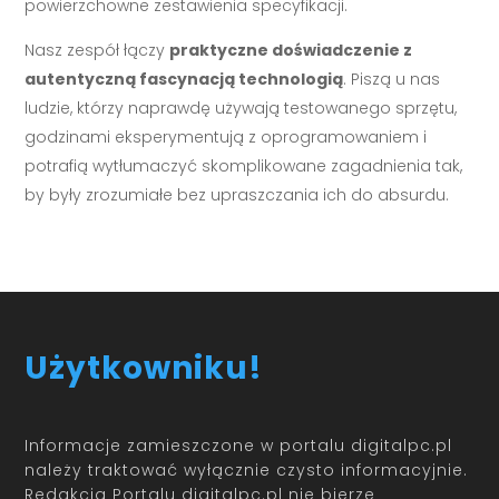
powierzchowne zestawienia specyfikacji.
Nasz zespół łączy
praktyczne doświadczenie z
autentyczną fascynacją technologią
. Piszą u nas
ludzie, którzy naprawdę używają testowanego sprzętu,
godzinami eksperymentują z oprogramowaniem i
potrafią wytłumaczyć skomplikowane zagadnienia tak,
by były zrozumiałe bez upraszczania ich do absurdu.
Użytkowniku!
Informacje zamieszczone w portalu digitalpc.pl
należy traktować wyłącznie czysto informacyjnie.
Redakcja Portalu digitalpc.pl nie bierze