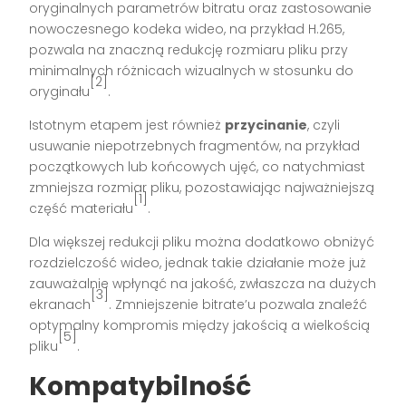
oryginalnych parametrów bitratu oraz zastosowanie
nowoczesnego kodeka wideo, na przykład H.265,
pozwala na znaczną redukcję rozmiaru pliku przy
minimalnych różnicach wizualnych w stosunku do
[2]
oryginału
.
Istotnym etapem jest również
przycinanie
, czyli
usuwanie niepotrzebnych fragmentów, na przykład
początkowych lub końcowych ujęć, co natychmiast
zmniejsza rozmiar pliku, pozostawiając najważniejszą
[1]
część materiału
.
Dla większej redukcji pliku można dodatkowo obniżyć
rozdzielczość wideo, jednak takie działanie może już
zauważalnie wpłynąć na jakość, zwłaszcza na dużych
[3]
ekranach
. Zmniejszenie bitrate’u pozwala znaleźć
optymalny kompromis między jakością a wielkością
[5]
pliku
.
Kompatybilność