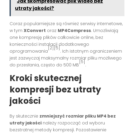
Jak skompresować plik wideo bez
utraty jakości?
Coraz popularniejsze są również serwisy internetowe,
w tym
XConvert
oraz
MP4Compress
. Umożliwiają
one kompresję plików całkowicie online, bez
konieczności instalacji dodatkowego
[2][5]
oprogramowania
. Ich istotnym ograniczeniem
jest zazwyczaj maksymalny rozmiar pliku możliwego
[5]
do przesłania, często do 500 MB
.
Kroki skutecznej
kompresji bez utraty
jakości
By skutecznie
zmniejszyć rozmiar pliku MP4 bez
utraty jakości
należy rozpocząć od wyboru
bezstratnej metody kompresji. Pozostawienie