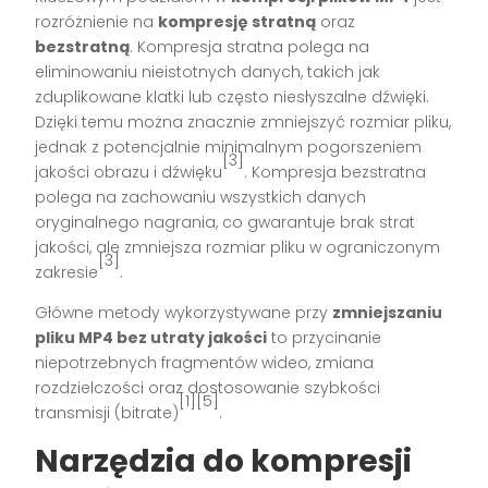
rozróżnienie na
kompresję stratną
oraz
bezstratną
. Kompresja stratna polega na
eliminowaniu nieistotnych danych, takich jak
zduplikowane klatki lub często niesłyszalne dźwięki.
Dzięki temu można znacznie zmniejszyć rozmiar pliku,
jednak z potencjalnie minimalnym pogorszeniem
[3]
jakości obrazu i dźwięku
. Kompresja bezstratna
polega na zachowaniu wszystkich danych
oryginalnego nagrania, co gwarantuje brak strat
jakości, ale zmniejsza rozmiar pliku w ograniczonym
[3]
zakresie
.
Główne metody wykorzystywane przy
zmniejszaniu
pliku MP4 bez utraty jakości
to przycinanie
niepotrzebnych fragmentów wideo, zmiana
rozdzielczości oraz dostosowanie szybkości
[1][5]
transmisji (bitrate)
.
Narzędzia do kompresji