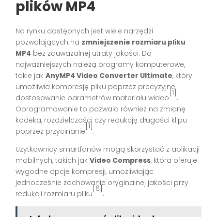
plików MP4
Na rynku dostępnych jest wiele narzędzi
pozwalających na
zmniejszenie rozmiaru pliku
MP4
bez zauważalnej utraty jakości. Do
najważniejszych należą programy komputerowe,
takie jak
AnyMP4 Video Converter Ultimate
, który
umożliwia kompresję pliku poprzez precyzyjne
[1]
dostosowanie parametrów materiału wideo
.
Oprogramowanie to pozwala również na zmianę
kodeka, rozdzielczości czy redukcję długości klipu
[1]
poprzez przycinanie
.
Użytkownicy smartfonów mogą skorzystać z aplikacji
mobilnych, takich jak
Video Compress
, która oferuje
wygodne opcje kompresji, umożliwiając
jednocześnie zachowanie oryginalnej jakości przy
[6]
redukcji rozmiaru pliku
.