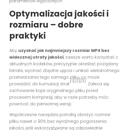
parametrów wyjściowych
.
Optymalizacja jakości i
rozmiaru – dobre
praktyki
Aby
uzyskać jak najmniejszy rozmiar MP4 bez
widocznej utraty jakości
, zawsze warto korzystać z
aktualnych kodeków, precyzyjnie określać pożądany
bitrate, wycinać zbędne ujęcia i unikać wielokrotnego
przetwarzania tego samego pliku, co może
[1][2][3]
prowadzić do kumulacji strat
. Zaleca się
zachowanie kopii oryginalnego pliku przed
procesem kompresji, aby w razie potrzeby móc
powrócić do pierwotnej wersji.
Współczesne narzędzia potrafią obniżyć rozmiar
pliku nawet o 90% bez wyraźnego pogorszenia
jakości, jeśli wykorzystywane są odpowiednie