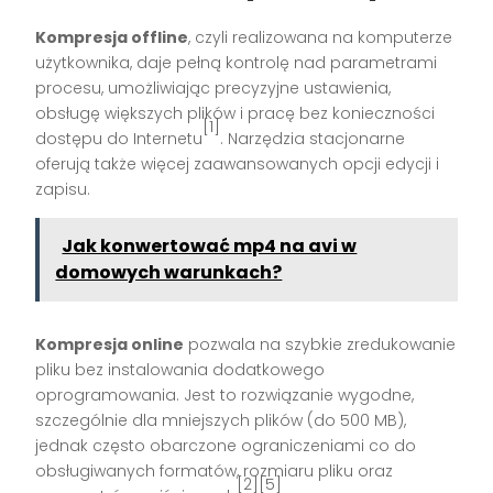
Kompresja offline
, czyli realizowana na komputerze
użytkownika, daje pełną kontrolę nad parametrami
procesu, umożliwiając precyzyjne ustawienia,
obsługę większych plików i pracę bez konieczności
[1]
dostępu do Internetu
. Narzędzia stacjonarne
oferują także więcej zaawansowanych opcji edycji i
zapisu.
Jak konwertować mp4 na avi w
domowych warunkach?
Kompresja online
pozwala na szybkie zredukowanie
pliku bez instalowania dodatkowego
oprogramowania. Jest to rozwiązanie wygodne,
szczególnie dla mniejszych plików (do 500 MB),
jednak często obarczone ograniczeniami co do
obsługiwanych formatów, rozmiaru pliku oraz
[2][5]