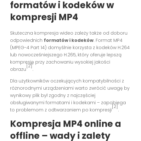
formatów i kodeków w
kompresji MP4
Skuteczna kompresja wideo zależy także od doboru
odpowiednich
formatów i kodeków
. Format MP4
(MPEG-4 Part 14) domyślnie korzysta z kodeków H.264
lub nowocześniejszego H.265, który oferuje lepszą
kompresję przy zachowaniu wysokiej jakości
[2]
obrazu
.
Dla użytkowników oczekujących kompatybilności z
różnorodnymi urządzeniami warto zwrócić uwagę by
wynikowy plik był zgodny z najczęściej
obsługiwanymi formatami i kodekami – zapobiega
[2]
to problemom z odtwarzaniem po kompresji
.
Kompresja MP4 online a
offline – wady i zalety