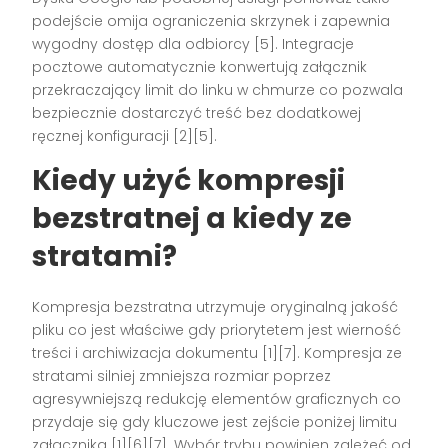
podejście omija ograniczenia skrzynek i zapewnia
wygodny dostęp dla odbiorcy [5]. Integracje
pocztowe automatycznie konwertują załącznik
przekraczający limit do linku w chmurze co pozwala
bezpiecznie dostarczyć treść bez dodatkowej
ręcznej konfiguracji [2][5].
Kiedy użyć kompresji
bezstratnej a kiedy ze
stratami?
Kompresja bezstratna utrzymuje oryginalną jakość
pliku co jest właściwe gdy priorytetem jest wierność
treści i archiwizacja dokumentu [1][7]. Kompresja ze
stratami silniej zmniejsza rozmiar poprzez
agresywniejszą redukcję elementów graficznych co
przydaje się gdy kluczowe jest zejście poniżej limitu
załącznika [1][6][7]. Wybór trybu powinien zależeć od