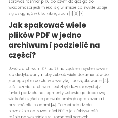
sprawdź rozmiar pliku po czym dołącz go do
wiadomości jeśli mieści się w limicie co zwykle udaje
się osiągnąć w kilku kliknięciach [1][6][7].
Jak spakować wiele
plików PDF w jedno
archiwum i podzielić na
części?
Utwórz archiwum ZIP lub 7Z narzędziem systemowym
lub dedykowanym aby zebrać wiele dokumentów do
jednego pliku co ułatwia wysyłkę i porządkowanie [4].
Jeśli rozmiar archiwum jest zbyt duży skorzystaj z
funkcji podziału na segmenty ustawiając docelową
wielkość części co pozwala ominąć ograniczenia i
przesłać pliki etapami [4]. Ta metoda działa
niezależnie od zawartości PDF a jej efektywność
rośnie po wcześniejszej kompresji samych