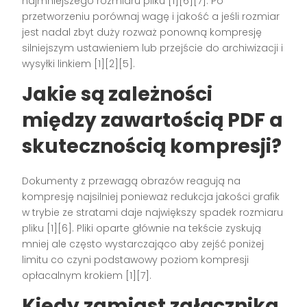
najmniejszego rozmiaru pliku [1][6][7]. Po
przetworzeniu porównaj wagę i jakość a jeśli rozmiar
jest nadal zbyt duży rozważ ponowną kompresję
silniejszym ustawieniem lub przejście do archiwizacji i
wysyłki linkiem [1][2][5].
Jakie są zależności
między zawartością PDF a
skutecznością kompresji?
Dokumenty z przewagą obrazów reagują na
kompresję najsilniej ponieważ redukcja jakości grafik
w trybie ze stratami daje największy spadek rozmiaru
pliku [1][6]. Pliki oparte głównie na tekście zyskują
mniej ale często wystarczająco aby zejść poniżej
limitu co czyni podstawowy poziom kompresji
opłacalnym krokiem [1][7].
Kiedy zamiast załącznika