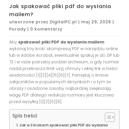
Jak spakować pliki pdf do wysłania
mailem?
utworzone przez
DigitalPC.pl
|
maj 29, 2026
|
Porady
|
0 komentarzy
Aby
spakować pliki PDF
do wysłania mailem
wykonaj trzy kroki: skompresuj PDF w narzędziu online
lub w Adobe Acrobat, ewentualnie spakuj je do ZIP lub
7Z i w razie potrzeby podziel archiwum, a gdy rozmiar
nadal przekracza limit użyj chmury i wklej link w treści
wiadomości [1][2][4][5][6][7]. Pamiętaj o limicie
załączników w popularnych skrzynkach i o tym że
obrazy i osadzone zasoby najbardziej zwiększają
wagę PDF dlatego redukcja rozmiaru jest kluczowa
przed wysyłką [1][2][5][8].
Spis treści
Jak w 3 krokach spakować pliki PDF do wysłania