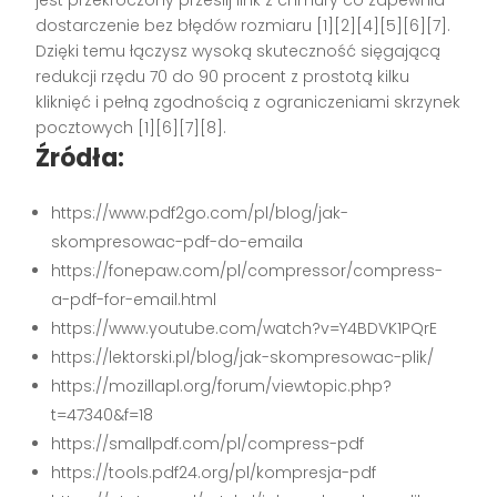
jest przekroczony prześlij link z chmury co zapewnia
dostarczenie bez błędów rozmiaru [1][2][4][5][6][7].
Dzięki temu łączysz wysoką skuteczność sięgającą
redukcji rzędu 70 do 90 procent z prostotą kilku
kliknięć i pełną zgodnością z ograniczeniami skrzynek
pocztowych [1][6][7][8].
Źródła:
https://www.pdf2go.com/pl/blog/jak-
skompresowac-pdf-do-emaila
https://fonepaw.com/pl/compressor/compress-
a-pdf-for-email.html
https://www.youtube.com/watch?v=Y4BDVK1PQrE
https://lektorski.pl/blog/jak-skompresowac-plik/
https://mozillapl.org/forum/viewtopic.php?
t=47340&f=18
https://smallpdf.com/pl/compress-pdf
https://tools.pdf24.org/pl/kompresja-pdf