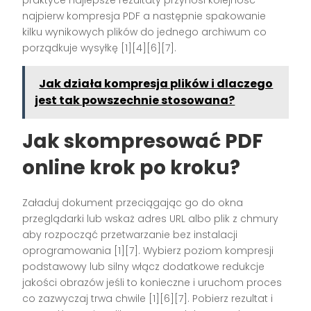
praktyce najlepsze rezultaty przynosi kolejność
najpierw kompresja PDF a następnie spakowanie
kilku wynikowych plików do jednego archiwum co
porządkuje wysyłkę [1][4][6][7].
Jak działa kompresja plików i dlaczego
jest tak powszechnie stosowana?
Jak skompresować PDF
online krok po kroku?
Załaduj dokument przeciągając go do okna
przeglądarki lub wskaż adres URL albo plik z chmury
aby rozpocząć przetwarzanie bez instalacji
oprogramowania [1][7]. Wybierz poziom kompresji
podstawowy lub silny włącz dodatkowe redukcje
jakości obrazów jeśli to konieczne i uruchom proces
co zazwyczaj trwa chwile [1][6][7]. Pobierz rezultat i