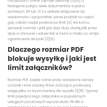
narzędziach online zajmuje sekundy [1][6][7].
Następnie połącz wiele dokumentów w jedno
archiwum ZIP lub 7Z co ułatwia dołączenie do
wiadomości i opcjonalnie ustaw podział na części
gdy całość nadal przekracza limit [4]. Na końcu
sprawdź rozmiar i jeśli jest zbyt duży dodaj plik przez
dysk w chmurze i wstaw link w treści e maila co omija
ograniczenie skrzynki [2][5].
Dlaczego rozmiar PDF
blokuje wysyłkę i jaki jest
limit załączników?
Rozmiar PDF zwykle rośnie przez wstawione obrazy
czcionki i inne zasoby które znacząco podnoszą
wagę pliku co bywa barierą dla wysyłki [1][8]. Typowy
limit pojedynczego załącznika w popularnych
usługach pocztowych wynosi około 25 MB a