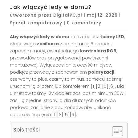
Jak włączyć ledy w domu?
utworzone przez
DigitalPC.pl
|
maj 12, 2026
|
Sprzęt komputerowy
|
0 komentarzy
Aby włączyć ledy w domu
potrzebujesz
taśmy LED
,
właściwego
zasilacza
z co najmniej 5 procent
zapasem mocy, ewentualnego
kontrolera RGB
,
przewodów oraz przygotowanej powierzchni
montażowej. Wyłącz zasilanie, oczyść miejsce,
podłącz przewody z zachowaniem
polaryzacji
czerwony to plus, czarny to minus, zamocuj taśmę i
uruchom ją pilotem lub kontrolerem [1][2][5][6]. Dla
5 metrów taśmy 12V dobierz zasilacz minimum 30W i
zasil ją z jednej strony, a dla dłuższych odcinków
podawaj zasilanie z obu końców, aby uniknąć
spadków napięcia [1][2][5][9].
Spis treści