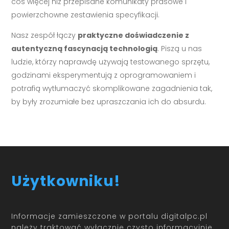
coś więcej niż przepisane komunikaty prasowe i
powierzchowne zestawienia specyfikacji.
Nasz zespół łączy
praktyczne doświadczenie z
autentyczną fascynacją technologią
. Piszą u nas
ludzie, którzy naprawdę używają testowanego sprzętu,
godzinami eksperymentują z oprogramowaniem i
potrafią wytłumaczyć skomplikowane zagadnienia tak,
by były zrozumiałe bez upraszczania ich do absurdu.
Użytkowniku!
Informacje zamieszczone w portalu digitalpc.pl
należy traktować wyłącznie czysto informacyjnie.