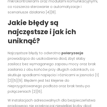
mikrokontrolerami oraz modułami komunikacyjnymi,
co rozszerza sterowanie o automatyzacje i
scenariusze działania [4][8].
Jakie błędy są
najczęstsze i jak ich
uniknąć?
Najczęstsze błędy to odwrotna
polaryzacja
prowadząca do uszkodzenia diod, zbyt słaby
zasilacz bez wymaganego zapasu mocy oraz brak
zasilania z obu końców przy długich odcinkach, co
skutkuje spadkami napięcia i różnicami w jasności [1]
[2][5][9]. Błędem jest też klejenie do
nieprzygotowanego podłoża oraz brak testu po
połączeniach [2][6].
W instalacjach adresowalnych dla bezpieczeństwa
prądowego nie przekraczaj niewielkiej liczby diod