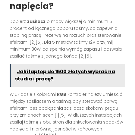
napięcia?
Dobierz
zasilacz
o mocy większej o minimum 5
procent od łącznego poboru taśmy, co zapewnia
stabilną pracę i rezerwę na rozruch oraz sterowanie
efektami [2][5]. Dla 5 metrów taśmy 12V przyjmij
minimum 30W, co spełnia wymóg zapasu i pozwala
zasilać taśmę z jednego końca [2][5].
Jaki laptop do 1500 złotych wybrać na
studia i pracę?
W układzie z kolorami
RGB
kontroler należy umieścić
między zasilaczem a taśmą, aby sterować barwą i
efektami bez obciążania zasilacza skokami prądu
przy zmianach scen [1][5]. W dłuższych instalacjach
zasilaj taśmę z obu stron dla zniwelowania spadków
napięcia i nierównej jasności w końcowych