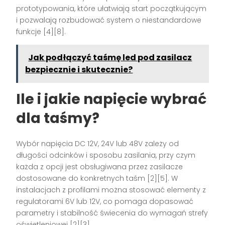
prototypowania, które ułatwiają start początkującym
i pozwalają rozbudować system o niestandardowe
funkcje [4][8].
Jak podłączyć taśmę led pod zasilacz
bezpiecznie i skutecznie?
Ile i jakie napięcie wybrać
dla taśmy?
Wybór napięcia DC 12V, 24V lub 48V zależy od
długości odcinków i sposobu zasilania, przy czym
każda z opcji jest obsługiwana przez zasilacze
dostosowane do konkretnych taśm [2][5]. W
instalacjach z profilami można stosować elementy z
regulatorami 6V lub 12V, co pomaga dopasować
parametry i stabilność świecenia do wymagań strefy
oświetleniowej [2][3].