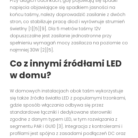
Przy długich odcinkach, gdy pojawiają się spadki
napięcia objawiające się spadkiem jasności na
końcu taśmy, należy doprowadzić zasilanie z dwóch
stron, co stabilizuje pracę diod i wyrównuje strumień
świetlny [1][5][9]. Dla 5 metrów taśmy 12V
dopuszczalne jest zasilanie jednostronne przy
spełnieniu wymagań mocy zasilacza na poziomie co
najmniej 30W [2][5].
Co z innymi źródłami LED
w domu?
W domowych instalacjach obok taśm wykorzystuje
się także źródła światła LED z popularnymi trzonkami,
gdzie sposób włączania odbywa się przez
standardowe łączniki i dedykowane sterowniki
zgodne z danym typem LED, w tym rozwiązania z
segmentu PAR i GU10 [3]. Integracja z kontrolerami i
profilami jest spójna z zasadami podłączeń DC oraz