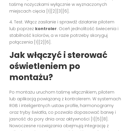
taśmę nożyczkami wyłącznie w wyznaczonych
miejscach cięcia [1][2][3][6].
4. Test. Włącz zasilanie i sprawdź działanie pilotem
lub poprzez
kontroler
. Oceń jednolitość świecenia i
stabilność kolorów, a w razie potrzeby skoryguj
połączenia [1][2][6].
Jak włączyć i sterować
oświetleniem po
montażu?
Po montażu uruchom taśmę włącznikiem, pilotem
lub aplikacją powiązaną z kontrolerem. W systemach
RGB i inteligentnych ustaw profile, harmonogramy
oraz tryby światła, co pozwala dopasować barwę i
jasność do pory dnia oraz aktywności [1][5][8].
Nowoczesne rozwiązania obejmują integrację z