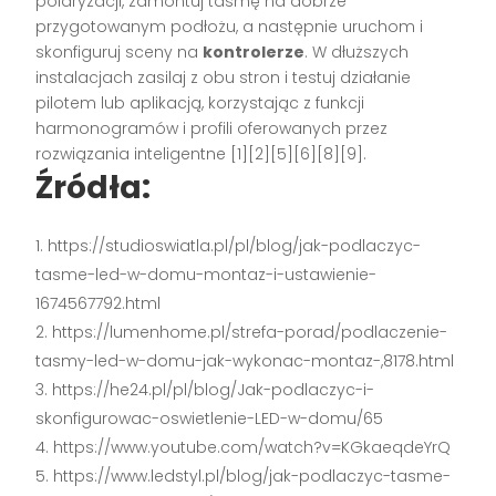
polaryzacji, zamontuj taśmę na dobrze
przygotowanym podłożu, a następnie uruchom i
skonfiguruj sceny na
kontrolerze
. W dłuższych
instalacjach zasilaj z obu stron i testuj działanie
pilotem lub aplikacją, korzystając z funkcji
harmonogramów i profili oferowanych przez
rozwiązania inteligentne [1][2][5][6][8][9].
Źródła:
https://studioswiatla.pl/pl/blog/jak-podlaczyc-
tasme-led-w-domu-montaz-i-ustawienie-
1674567792.html
https://lumenhome.pl/strefa-porad/podlaczenie-
tasmy-led-w-domu-jak-wykonac-montaz-,8178.html
https://he24.pl/pl/blog/Jak-podlaczyc-i-
skonfigurowac-oswietlenie-LED-w-domu/65
https://www.youtube.com/watch?v=KGkaeqdeYrQ
https://www.ledstyl.pl/blog/jak-podlaczyc-tasme-