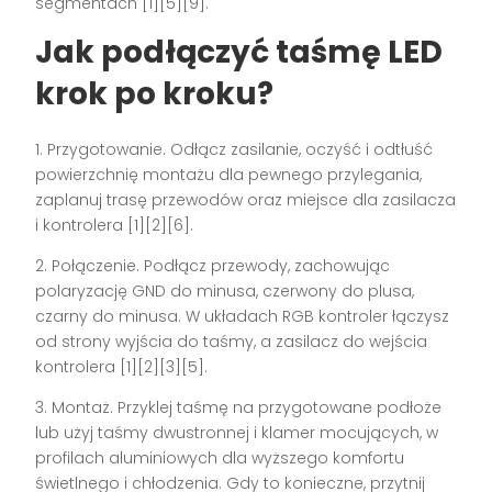
segmentach [1][5][9].
Jak podłączyć taśmę LED
krok po kroku?
1. Przygotowanie. Odłącz zasilanie, oczyść i odtłuść
powierzchnię montażu dla pewnego przylegania,
zaplanuj trasę przewodów oraz miejsce dla zasilacza
i kontrolera [1][2][6].
2. Połączenie. Podłącz przewody, zachowując
polaryzację GND do minusa, czerwony do plusa,
czarny do minusa. W układach RGB kontroler łączysz
od strony wyjścia do taśmy, a zasilacz do wejścia
kontrolera [1][2][3][5].
3. Montaż. Przyklej taśmę na przygotowane podłoże
lub użyj taśmy dwustronnej i klamer mocujących, w
profilach aluminiowych dla wyższego komfortu
świetlnego i chłodzenia. Gdy to konieczne, przytnij