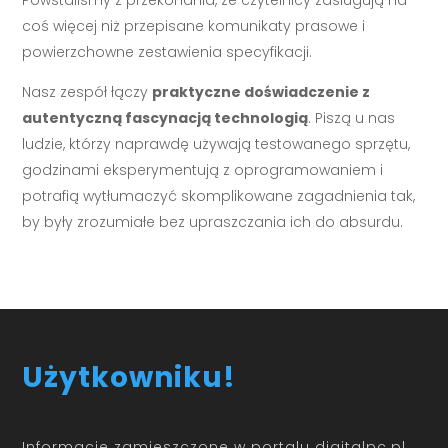
Powstaliśmy z przekonania, że czytelnicy zasługują na
coś więcej niż przepisane komunikaty prasowe i
powierzchowne zestawienia specyfikacji.
Nasz zespół łączy
praktyczne doświadczenie z
autentyczną fascynacją technologią
. Piszą u nas
ludzie, którzy naprawdę używają testowanego sprzętu,
godzinami eksperymentują z oprogramowaniem i
potrafią wytłumaczyć skomplikowane zagadnienia tak,
by były zrozumiałe bez upraszczania ich do absurdu.
Użytkowniku!
Informacje zamieszczone w portalu digitalpc.pl