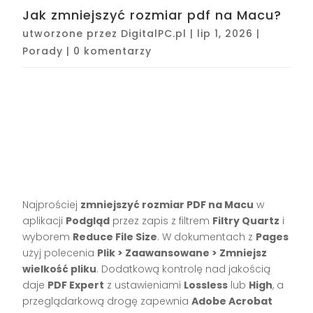
Jak zmniejszyć rozmiar pdf na Macu?
utworzone przez
DigitalPC.pl
|
lip 1, 2026
|
Porady
|
0 komentarzy
Najprościej
zmniejszyć rozmiar PDF na Macu
w
aplikacji
Podgląd
przez zapis z filtrem
Filtry Quartz
i
wyborem
Reduce File Size
. W dokumentach z
Pages
użyj polecenia
Plik > Zaawansowane > Zmniejsz
wielkość pliku
. Dodatkową kontrolę nad jakością
daje
PDF Expert
z ustawieniami
Lossless
lub
High
, a
przeglądarkową drogę zapewnia
Adobe Acrobat