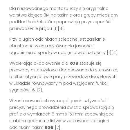
Dla niezawodnego montażu liczy się oryginalna
warstwa klejąca 3M na taśmie oraz gruby miedziany
podkład ścieżek, które poprawiają przyczepność i
przewodzenie prądu [1][4].
Przy długich odcinkach zalecane jest zasilanie
obustronne w celu wyrównania jasności i
ograniczenia spadków napięcia wzdłuż taśmy [1][4].
Wybierając okablowanie dla
RGB
stosuje się
przewody czterożyłowe dopasowane do sterownika,
a alternatywnie dwie pary przewodów dwużyłowych
w układzie równoważnym pod względem funkcji
sygnałów [6][7].
W zastosowaniach wymagających sztywności i
precyzyjnego prowadzenia światła sprawdzają się
profile o wymiarach 6 mm x 15,1 mm zapewniające
stabilną geometrię listwy w zestawach z długimi
odcinkami taśm
RGB
[7].