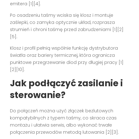
emitera [1][4].
Po osadzeniu taśmy wciska się klosz i montuje
zaślepki, co zamyka optycznie układ, rozprasza
strumień i chroni taśmę przed zabrudzeniami [1][2]
[5].
Klosz i profil pełnią wspólnie funkcję dystrybutora
światła oraz bariery termicznej, która ogranicza
punktowe przegrzewanie diod przy długiej pracy [1]
[2][10].
Jak podłączyć zasilanie i
sterowanie?
Do połączeń można użyć złączek bezlutowych
kompatybilnych z typem taśmy, co skraca czas
montażu i ułatwia serwis, albo wykonać trwałe
połączenia przewodów metodą lutowania [2][3].