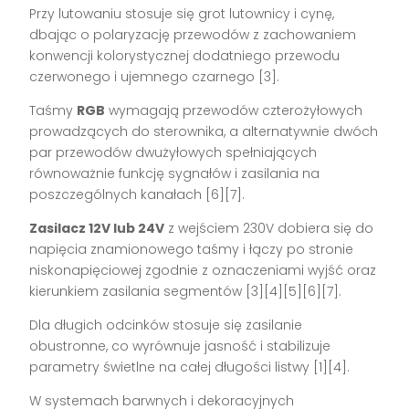
Przy lutowaniu stosuje się grot lutownicy i cynę,
dbając o polaryzację przewodów z zachowaniem
konwencji kolorystycznej dodatniego przewodu
czerwonego i ujemnego czarnego [3].
Taśmy
RGB
wymagają przewodów czterożyłowych
prowadzących do sterownika, a alternatywnie dwóch
par przewodów dwużyłowych spełniających
równoważnie funkcję sygnałów i zasilania na
poszczególnych kanałach [6][7].
Zasilacz 12V lub 24V
z wejściem 230V dobiera się do
napięcia znamionowego taśmy i łączy po stronie
niskonapięciowej zgodnie z oznaczeniami wyjść oraz
kierunkiem zasilania segmentów [3][4][5][6][7].
Dla długich odcinków stosuje się zasilanie
obustronne, co wyrównuje jasność i stabilizuje
parametry świetlne na całej długości listwy [1][4].
W systemach barwnych i dekoracyjnych