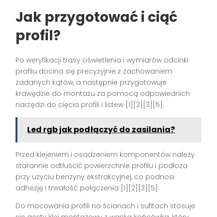
Jak przygotować i ciąć
profil?
Po weryfikacji trasy oświetlenia i wymiarów odcinki
profilu docina się precyzyjnie z zachowaniem
zadanych kątów, a następnie przygotowuje
krawędzie do montażu za pomocą odpowiednich
narzędzi do cięcia profili i listew [1][2][3][5].
Led rgb jak podłączyć do zasilania?
Przed klejeniem i osadzeniem komponentów należy
starannie odtłuścić powierzchnie profilu i podłoża
przy użyciu benzyny ekstrakcyjnej, co podnosi
adhezję i trwałość połączenia [1][2][3][5].
Do mocowania profili na ścianach i sufitach stosuje