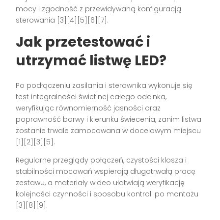
mocy i zgodność z przewidywaną konfiguracją
sterowania [3][4][5][6][7].
Jak przetestować i
utrzymać listwę LED?
Po podłączeniu zasilania i sterownika wykonuje się
test integralności świetlnej całego odcinka,
weryfikując równomierność jasności oraz
poprawność barwy i kierunku świecenia, zanim listwa
zostanie trwale zamocowana w docelowym miejscu
[1][2][3][5].
Regularne przeglądy połączeń, czystości klosza i
stabilności mocowań wspierają długotrwałą pracę
zestawu, a materiały wideo ułatwiają weryfikację
kolejności czynności i sposobu kontroli po montażu
[3][8][9].