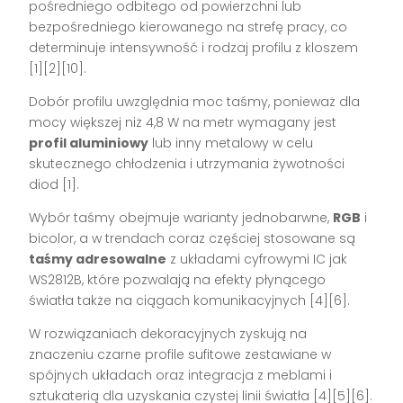
pośredniego odbitego od powierzchni lub
bezpośredniego kierowanego na strefę pracy, co
determinuje intensywność i rodzaj profilu z kloszem
[1][2][10].
Dobór profilu uwzględnia moc taśmy, ponieważ dla
mocy większej niż 4,8 W na metr wymagany jest
profil aluminiowy
lub inny metalowy w celu
skutecznego chłodzenia i utrzymania żywotności
diod [1].
Wybór taśmy obejmuje warianty jednobarwne,
RGB
i
bicolor, a w trendach coraz częściej stosowane są
taśmy adresowalne
z układami cyfrowymi IC jak
WS2812B, które pozwalają na efekty płynącego
światła także na ciągach komunikacyjnych [4][6].
W rozwiązaniach dekoracyjnych zyskują na
znaczeniu czarne profile sufitowe zestawiane w
spójnych układach oraz integracja z meblami i
sztukaterią dla uzyskania czystej linii światła [4][5][6].