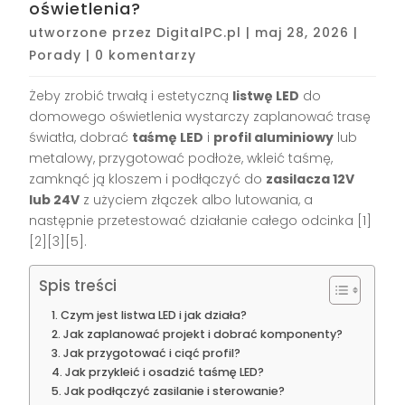
oświetlenia?
utworzone przez
DigitalPC.pl
|
maj 28, 2026
|
Porady
|
0 komentarzy
Żeby zrobić trwałą i estetyczną
listwę LED
do
domowego oświetlenia wystarczy zaplanować trasę
światła, dobrać
taśmę LED
i
profil aluminiowy
lub
metalowy, przygotować podłoże, wkleić taśmę,
zamknąć ją kloszem i podłączyć do
zasilacza 12V
lub 24V
z użyciem złączek albo lutowania, a
następnie przetestować działanie całego odcinka [1]
[2][3][5].
Spis treści
Czym jest listwa LED i jak działa?
Jak zaplanować projekt i dobrać komponenty?
Jak przygotować i ciąć profil?
Jak przykleić i osadzić taśmę LED?
Jak podłączyć zasilanie i sterowanie?