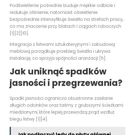
Podświetlenie pośrednie buduje miękkie odbicie i
redukuje olśnienie, natomiast oświetlenie
bezpośrednie intensyfikuje światło na strefach pracy,
co ma znaczenie przy blatach i ciągach roboczych
[1][2][10].
Integracja z listwami sztukateryjnymi i zabudową
meblową porządkuje przebieg światła i ukrywa
instalację, co sprzyja spójności aranżacji [5].
Jak uniknąć spadków
jasności i przegrzewania?
Spadki jasności ogranicza obustronne zasilanie
długich odcinków oraz taśmy z grubszymi ścieżkami
miedzianymi, które lepiej przewodzą prąd wzdłuż
biegu listwy [1][4].
Jak podłączyć ledy do płyty głównej