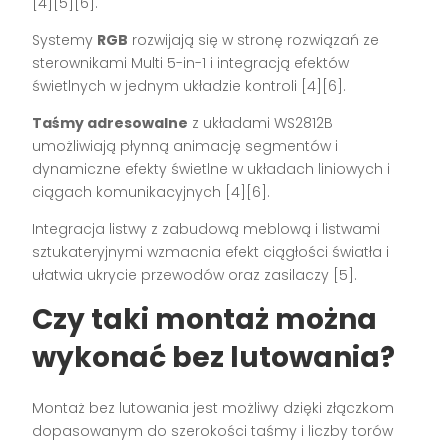
[4][5][6].
Systemy
RGB
rozwijają się w stronę rozwiązań ze
sterownikami Multi 5-in-1 i integracją efektów
świetlnych w jednym układzie kontroli [4][6].
Taśmy adresowalne
z układami WS2812B
umożliwiają płynną animację segmentów i
dynamiczne efekty świetlne w układach liniowych i
ciągach komunikacyjnych [4][6].
Integracja listwy z zabudową meblową i listwami
sztukateryjnymi wzmacnia efekt ciągłości światła i
ułatwia ukrycie przewodów oraz zasilaczy [5].
Czy taki montaż można
wykonać bez lutowania?
Montaż bez lutowania jest możliwy dzięki złączkom
dopasowanym do szerokości taśmy i liczby torów