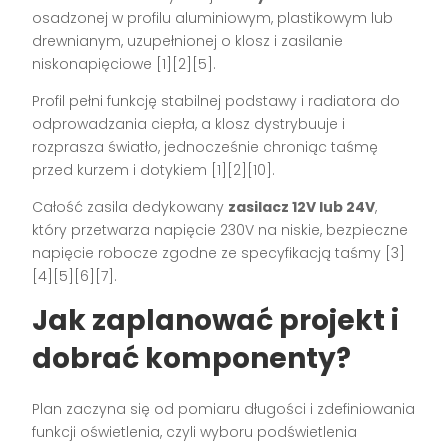
osadzonej w profilu aluminiowym, plastikowym lub
drewnianym, uzupełnionej o klosz i zasilanie
niskonapięciowe [1][2][5].
Profil pełni funkcję stabilnej podstawy i radiatora do
odprowadzania ciepła, a klosz dystrybuuje i
rozprasza światło, jednocześnie chroniąc taśmę
przed kurzem i dotykiem [1][2][10].
Całość zasila dedykowany
zasilacz 12V lub 24V
,
który przetwarza napięcie 230V na niskie, bezpieczne
napięcie robocze zgodne ze specyfikacją taśmy [3]
[4][5][6][7].
Jak zaplanować projekt i
dobrać komponenty?
Plan zaczyna się od pomiaru długości i zdefiniowania
funkcji oświetlenia, czyli wyboru podświetlenia