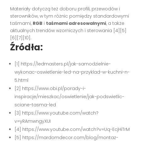
Materiały dotyczą też doboru profili, przewodów i
sterowników, w tym różnic pomiędzy standardowymi
taśmami,
RGB
i
taśmami adresowalnymi
, a także
aktualnych trendów wzorniczych i sterowania [4][5]
[6][7][10].
Źródła:
[1] https://ledmasters.pl/jak-samodzielnie-
wykonac-oswietlenie-led-na-przyklad-w-kuchni-n-
5.html
[2] https://www.obi.pl/porady-i-
inspiracje/mieszkac/oswietlenie/jak-podswietlic-
sciane-tasma-led
[3] https://www.youtube.com/watch?
v=yRAmwngyXUI
[4] https://www.youtube.com/watch?v=Uq-EcjHiTrM
[5] https://mardomdecor.com/blog/montaz-