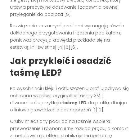
się gęsty klej montażowy z wąską końcówką, który
ułatwia precyzyjne dozowanie i zapewnia pewne
przyleganie do podłoża [5].
Rozwiązania z czarnymi profilami wymagają równie
dokładnego przygotowania i łączenia pod kątem,
ponieważ precyzja krawędzi przekłada się na
estetykę linii świetlnej [4][5][6].
Jak przykleić i osadzić
taśmę LED?
Po wyschnięciu kleju i odtłuszczeniu profilu odrywa się
ochronną warstwę oryginalnej taśmy 3M i
równomiernie przykleja
taśmę LED
do profilu, dbając
o liniowe prowadzenie bez naprężeń [1][2].
Gruby miedziany podkład na taśmie wspiera
przewodzenie i równomierny rozkład prądu, a kontakt
z metalowym profilem stabilizuje temperaturę