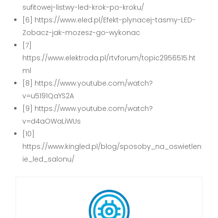
sufitowej-listwy-led-krok-po-kroku/
[6] https://www.eled.pl/Efekt-plynacej-tasmy-LED-
Zobacz-jak-mozesz-go-wykonac
[7]
https://www.elektroda.pl/rtvforum/topic2956515.ht
ml
[8] https://www.youtube.com/watch?
v=u5191QaYS2A
[9] https://www.youtube.com/watch?
v=d4aOWaLiWUs
[10]
https://www.kingled.pl/blog/sposoby_na_oswietlen
ie_led_salonu/