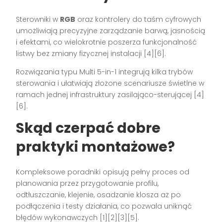
Sterowniki w
RGB
oraz kontrolery do taśm cyfrowych
umożliwiają precyzyjne zarządzanie barwą, jasnością
i efektami, co wielokrotnie poszerza funkcjonalność
listwy bez zmiany fizycznej instalacji [4][6].
Rozwiązania typu Multi 5-in-1 integrują kilka trybów
sterowania i ułatwiają złożone scenariusze świetlne w
ramach jednej infrastruktury zasilająco-sterującej [4]
[6].
Skąd czerpać dobre
praktyki montażowe?
Kompleksowe poradniki opisują pełny proces od
planowania przez przygotowanie profilu,
odtłuszczanie, klejenie, osadzanie klosza aż po
podłączenia i testy działania, co pozwala uniknąć
błędów wykonawczych [1][2][3][5].