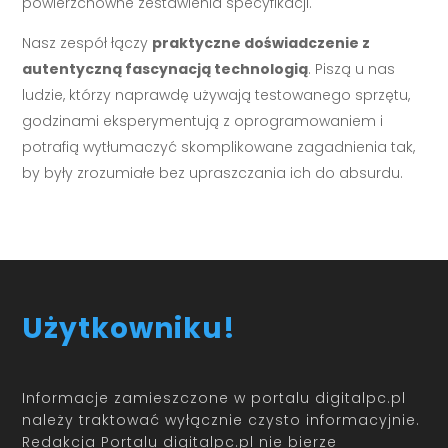
powierzchowne zestawienia specyfikacji.
Nasz zespół łączy
praktyczne doświadczenie z
autentyczną fascynacją technologią
. Piszą u nas
ludzie, którzy naprawdę używają testowanego sprzętu,
godzinami eksperymentują z oprogramowaniem i
potrafią wytłumaczyć skomplikowane zagadnienia tak,
by były zrozumiałe bez upraszczania ich do absurdu.
Użytkowniku!
Informacje zamieszczone w portalu digitalpc.pl
należy traktować wyłącznie czysto informacyjnie.
Redakcja Portalu digitalpc.pl nie bierze