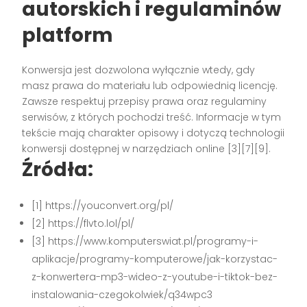
autorskich i regulaminów
platform
Konwersja jest dozwolona wyłącznie wtedy, gdy
masz prawa do materiału lub odpowiednią licencję.
Zawsze respektuj przepisy prawa oraz regulaminy
serwisów, z których pochodzi treść. Informacje w tym
tekście mają charakter opisowy i dotyczą technologii
konwersji dostępnej w narzędziach online [3][7][9].
Źródła:
[1] https://youconvert.org/pl/
[2] https://flvto.lol/pl/
[3] https://www.komputerswiat.pl/programy-i-
aplikacje/programy-komputerowe/jak-korzystac-
z-konwertera-mp3-wideo-z-youtube-i-tiktok-bez-
instalowania-czegokolwiek/q34wpc3