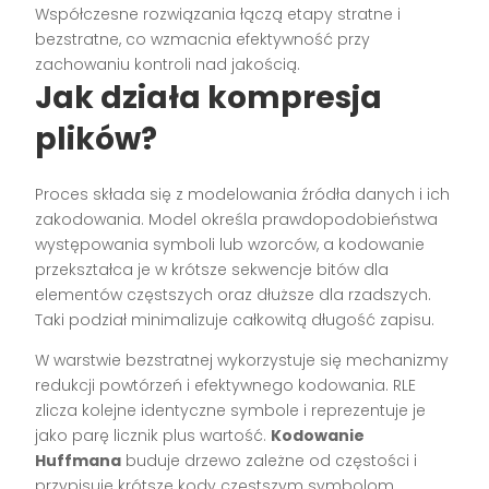
Współczesne rozwiązania łączą etapy stratne i
bezstratne, co wzmacnia efektywność przy
zachowaniu kontroli nad jakością.
Jak działa kompresja
plików?
Proces składa się z modelowania źródła danych i ich
zakodowania. Model określa prawdopodobieństwa
występowania symboli lub wzorców, a kodowanie
przekształca je w krótsze sekwencje bitów dla
elementów częstszych oraz dłuższe dla rzadszych.
Taki podział minimalizuje całkowitą długość zapisu.
W warstwie bezstratnej wykorzystuje się mechanizmy
redukcji powtórzeń i efektywnego kodowania. RLE
zlicza kolejne identyczne symbole i reprezentuje je
jako parę licznik plus wartość.
Kodowanie
Huffmana
buduje drzewo zależne od częstości i
przypisuje krótsze kody częstszym symbolom.