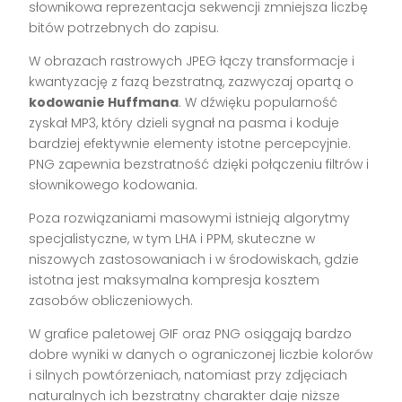
słownikowa reprezentacja sekwencji zmniejsza liczbę
bitów potrzebnych do zapisu.
W obrazach rastrowych JPEG łączy transformacje i
kwantyzację z fazą bezstratną, zazwyczaj opartą o
kodowanie Huffmana
. W dźwięku popularność
zyskał MP3, który dzieli sygnał na pasma i koduje
bardziej efektywnie elementy istotne percepcyjnie.
PNG zapewnia bezstratność dzięki połączeniu filtrów i
słownikowego kodowania.
Poza rozwiązaniami masowymi istnieją algorytmy
specjalistyczne, w tym LHA i PPM, skuteczne w
niszowych zastosowaniach i w środowiskach, gdzie
istotna jest maksymalna kompresja kosztem
zasobów obliczeniowych.
W grafice paletowej GIF oraz PNG osiągają bardzo
dobre wyniki w danych o ograniczonej liczbie kolorów
i silnych powtórzeniach, natomiast przy zdjęciach
naturalnych ich bezstratny charakter daje niższe