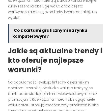
Rozwiązania fintech oferują bardzo konkurencyjne
kursy i szeroką obsługę walut, choć często
wprowadzają miesięczne limity kwot transakcji lub
wypłat.
Co z kartami graficznymi na rynku
komputerowym?
Jakie są aktualne trendy i
kto oferuje najlepsze
warunki?
Na popularności zyskują fintechy dzięki niskim
opłatom i szerokiej obsłudze walut, a tradycyjne
banki odpowiadają kartami wielowalutowymi oraz
promocjami. Rozwiązania fintech obsługują wiele
walut naraz i stosują mechanizmy przeliczeń bliskie
kursowi międzybankowemu, co obniża koszt