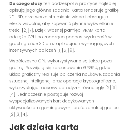
Do czego służy
ten podzespół w praktyce najlepiej
opisują jego główne zadania. Karta renderuje grafikę
2D i 3D, przetwarza strumienie wideo i obsługuje
efekty wizualne, aby zapewnić płynne wyświetlanie
treści [2][7]. Dzięki własnej pamięci VRAM karta
odciąża CPU, co znacząco podnosi wydajność w
grach, grafice 3D oraz aplikacjach wymagających
intensywnych obliczeń [1][5][9].
Współczesne GPU wykorzystywane są także poza
grafiką. Rozwijają się zastosowania GPGPU, gdzie
układ graficzny realizuje obliczenia naukowe, zadania
sztucznej inteligencji oraz operacje kryptograficzne,
wykorzystując masowy paradyzm równoległy [2][3]
[4]. Jednocześnie postępuje rozwój
wyspecjalizowanych kart dedykowanych
aktywnościom gamingowym i profesjonalnej grafice
[2][3][4].
Jak działa karta