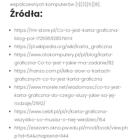
współczesnych komputerów [1][2][5][8].
Źródła:
https://mi-store.pl/Co-to-jest-karta-graficzna-
blog-pol-1725959283.html
https://pl.wikipedia.org/wiki/Karta_graficzna
https://www.otokomputery.pl/pl/blog/Karta-
graficzna-Co-to-jest-i-jakie-ma-zadanie/82
https://hanzo.com.pl/kilka-slow-o-kartach-
graficznych-co-to-jest-karta-graficzna
https://www.morele.net/wiadomosc/co-to-jest-
karta-graficzna-do-czego-sluzy-jakie-sa-jej-
rodzaje/21912/
https://www.cebit.pl/pl/n/Karta-graficzna-
wszystko-co-musisz-o-niej-wiedziec/154
https://esezam.okno.pw.edu.pl/mod/book/view.ph
p?id=54&chapterid=1144