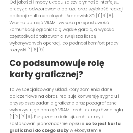
Od jakości i mocy układu zależy płynność interfejsu,
precyzja odwzorowania obrazu oraz szybkość reakcji
aplikacji multimedialnych i środowisk 3D [1][6][8].
Własna pamięć VRAM i wysoka przepustowość
komunikacji ograniczają wąskie gardła, a wysoka
częstotliwość taktowania zwiększa liczbę
wykonywanych operacji, co podnosi komfort pracy i
rozrywki [1][6][9].
Co podsumowuje rolę
karty graficznej?
To wyspecjalizowany układ, który zamienia dane
obliczeniowe na obraz, realizuje konwersję sygnału i
przyspiesza zadania graficzne oraz pozagraficzne,
wykorzystując pamięć VRAM i architekturę równoległą
[1][2][7][9]. Połączenie definicji, architektury i
zastosowań jednoznacznie opisuje
co to jest
karta
graficzna
i
do czego służy
w ekosystemie