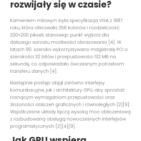
rozwijały się w czasie?
Kamieniem milowym była specyfikacja VGA z 1987
roku, która oferowała 256 kolorów i rozdzielczość
320×200 pikseli, stanowiąc punkt wyjścia dla
dalszego wzrostu możliwości obrazowania [4]. W
latach 90. szeroko wykorzystywano magistralę PCI o
szerokości 32 bitów i przepustowości 132 MB na
sekundę, co odpowiadało ówczesnym potrzebom
transferu danych [4].
Następnie postęp objął zarówno interfejsy
komunikacyjne, jak i architektury GPU, aby sprostać
rosnącym wymaganiom przepustowości oraz
złożoności obliczeń graficznych i równoległych [2][9].
Współczesne układy łączą wysoką moc obliczeniową
z rozbudowaną obsługą nowoczesnych interfejsów
programistycznych [2][4][9].
Jak GPU wspiera