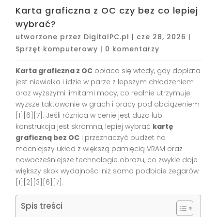
Karta graficzna z OC czy bez co lepiej
wybrać?
utworzone przez
DigitalPC.pl
|
cze 28, 2026
|
Sprzęt komputerowy
|
0 komentarzy
Karta graficzna z OC
opłaca się wtedy, gdy dopłata
jest niewielka i idzie w parze z lepszym chłodzeniem
oraz wyższymi limitami mocy, co realnie utrzymuje
wyższe taktowanie w grach i pracy pod obciążeniem
[1][6][7]. Jeśli różnica w cenie jest duża lub
konstrukcja jest skromna, lepiej wybrać
kartę
graficzną bez OC
i przeznaczyć budżet na
mocniejszy układ z większą pamięcią VRAM oraz
nowocześniejsze technologie obrazu, co zwykle daje
większy skok wydajności niż samo podbicie zegarów
[1][2][3][6][7].
Spis treści