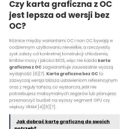
Czy karta graficzna z OC
jest lepsza od wersji bez
OC?
Różnice między wariantami OC i non OC bywają w
codziennym użytkowaniu niewielkie, a rzeczywisty
zysk zależy od konkretnej konstrukcji chłodzenia,
limitów mocy i jakości BIOS, więc nie każda
karta
graficzna z OC
zagwarantuje zauważalnie wyższą
wydajność [6][7].
Karta graficzna bez OC
to
zazwyczaj wersja bliższa ustawieniom referencyjnym
oraz z reguły tańsza, co wystarcza, jeśli nie
potrzebujesz maksymalnych zegarów lub planujesz
przeznaczyć budżet na wyższy segment GPU czy
większy VRAM [4][6][7].
Jak dobrać kartę graficzną do swoich
potrzeb?