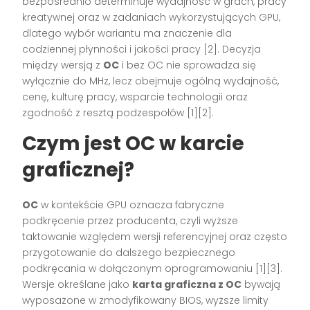
bezpośrednio determinuje wydajność w grach, pracy
kreatywnej oraz w zadaniach wykorzystujących GPU,
dlatego wybór wariantu ma znaczenie dla
codziennej płynności i jakości pracy [2]. Decyzja
między wersją z
OC
i bez OC nie sprowadza się
wyłącznie do MHz, lecz obejmuje ogólną wydajność,
cenę, kulturę pracy, wsparcie technologii oraz
zgodność z resztą podzespołów [1][2].
Czym jest OC w karcie
graficznej?
OC
w kontekście GPU oznacza fabryczne
podkręcenie przez producenta, czyli wyższe
taktowanie względem wersji referencyjnej oraz często
przygotowanie do dalszego bezpiecznego
podkręcania w dołączonym oprogramowaniu [1][3].
Wersje określane jako
karta graficzna z OC
bywają
wyposażone w zmodyfikowany BIOS, wyższe limity