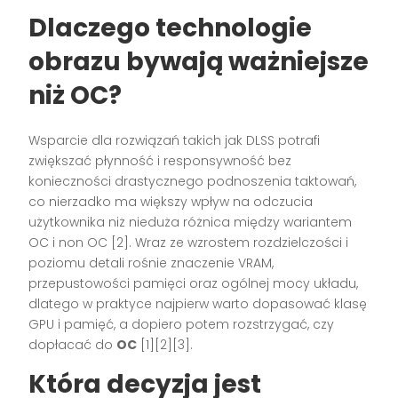
Dlaczego technologie
obrazu bywają ważniejsze
niż OC?
Wsparcie dla rozwiązań takich jak DLSS potrafi
zwiększać płynność i responsywność bez
konieczności drastycznego podnoszenia taktowań,
co nierzadko ma większy wpływ na odczucia
użytkownika niż nieduża różnica między wariantem
OC i non OC [2]. Wraz ze wzrostem rozdzielczości i
poziomu detali rośnie znaczenie VRAM,
przepustowości pamięci oraz ogólnej mocy układu,
dlatego w praktyce najpierw warto dopasować klasę
GPU i pamięć, a dopiero potem rozstrzygać, czy
dopłacać do
OC
[1][2][3].
Która decyzja jest