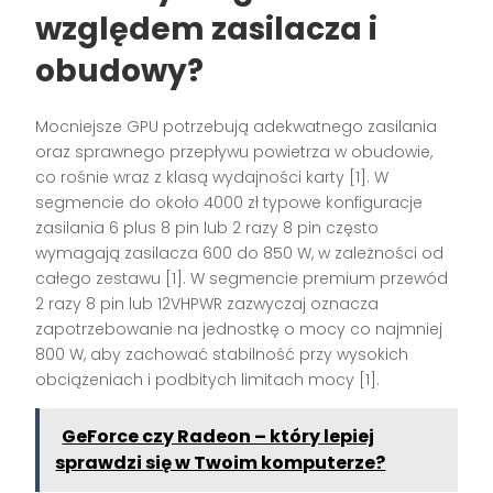
względem zasilacza i
obudowy?
Mocniejsze GPU potrzebują adekwatnego zasilania
oraz sprawnego przepływu powietrza w obudowie,
co rośnie wraz z klasą wydajności karty [1]. W
segmencie do około 4000 zł typowe konfiguracje
zasilania 6 plus 8 pin lub 2 razy 8 pin często
wymagają zasilacza 600 do 850 W, w zależności od
całego zestawu [1]. W segmencie premium przewód
2 razy 8 pin lub 12VHPWR zazwyczaj oznacza
zapotrzebowanie na jednostkę o mocy co najmniej
800 W, aby zachować stabilność przy wysokich
obciążeniach i podbitych limitach mocy [1].
GeForce czy Radeon – który lepiej
sprawdzi się w Twoim komputerze?