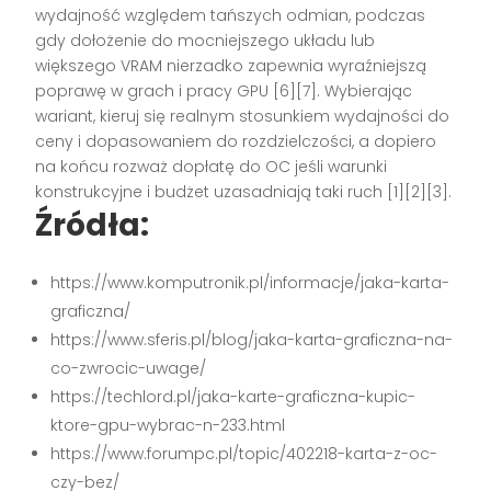
wydajność względem tańszych odmian, podczas
gdy dołożenie do mocniejszego układu lub
większego VRAM nierzadko zapewnia wyraźniejszą
poprawę w grach i pracy GPU [6][7]. Wybierając
wariant, kieruj się realnym stosunkiem wydajności do
ceny i dopasowaniem do rozdzielczości, a dopiero
na końcu rozważ dopłatę do OC jeśli warunki
konstrukcyjne i budżet uzasadniają taki ruch [1][2][3].
Źródła:
https://www.komputronik.pl/informacje/jaka-karta-
graficzna/
https://www.sferis.pl/blog/jaka-karta-graficzna-na-
co-zwrocic-uwage/
https://techlord.pl/jaka-karte-graficzna-kupic-
ktore-gpu-wybrac-n-233.html
https://www.forumpc.pl/topic/402218-karta-z-oc-
czy-bez/