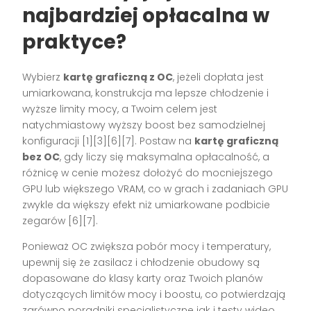
najbardziej opłacalna w
praktyce?
Wybierz
kartę graficzną z OC
, jeżeli dopłata jest
umiarkowana, konstrukcja ma lepsze chłodzenie i
wyższe limity mocy, a Twoim celem jest
natychmiastowy wyższy boost bez samodzielnej
konfiguracji [1][3][6][7]. Postaw na
kartę graficzną
bez OC
, gdy liczy się maksymalna opłacalność, a
różnicę w cenie możesz dołożyć do mocniejszego
GPU lub większego VRAM, co w grach i zadaniach GPU
zwykle da większy efekt niż umiarkowane podbicie
zegarów [6][7].
Ponieważ OC zwiększa pobór mocy i temperatury,
upewnij się że zasilacz i chłodzenie obudowy są
dopasowane do klasy karty oraz Twoich planów
dotyczących limitów mocy i boostu, co potwierdzają
zarówno poradniki specjalistyczne jak i testy wideo