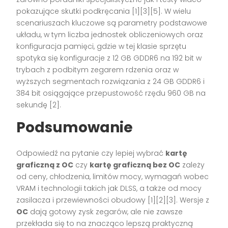
pokazujące skutki podkręcania [1][3][5]. W wielu
scenariuszach kluczowe są parametry podstawowe
układu, w tym liczba jednostek obliczeniowych oraz
konfiguracja pamięci, gdzie w tej klasie sprzętu
spotyka się konfiguracje z 12 GB GDDR6 na 192 bit w
trybach z podbitym zegarem rdzenia oraz w
wyższych segmentach rozwiązania z 24 GB GDDR6 i
384 bit osiągające przepustowość rzędu 960 GB na
sekundę [2].
Podsumowanie
Odpowiedź na pytanie czy lepiej wybrać
kartę
graficzną z OC
czy
kartę graficzną bez OC
zależy
od ceny, chłodzenia, limitów mocy, wymagań wobec
VRAM i technologii takich jak DLSS, a także od mocy
zasilacza i przewiewności obudowy [1][2][3]. Wersje z
OC
dają gotowy zysk zegarów, ale nie zawsze
przekłada się to na znacząco lepszą praktyczną