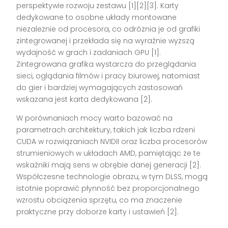
perspektywie rozwoju zestawu [1][2][3]. Karty
dedykowane to osobne układy montowane
niezależnie od procesora, co odróżnia je od grafiki
zintegrowanej i przekłada się na wyraźnie wyższą
wydajność w grach i zadaniach GPU [1].
Zintegrowana grafika wystarcza do przeglądania
sieci, oglądania filmów i pracy biurowej, natomiast
do gier i bardziej wymagających zastosowań
wskazana jest karta dedykowana [2].
W porównaniach mocy warto bazować na
parametrach architektury, takich jak liczba rdzeni
CUDA w rozwiązaniach NVIDII oraz liczba procesorów
strumieniowych w układach AMD, pamiętając że te
wskaźniki mają sens w obrębie danej generacji [2].
Współczesne technologie obrazu, w tym DLSS, mogą
istotnie poprawić płynność bez proporcjonalnego
wzrostu obciążenia sprzętu, co ma znaczenie
praktyczne przy doborze karty i ustawień [2].