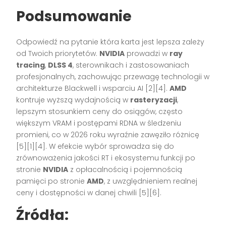
Podsumowanie
Odpowiedź na pytanie która karta jest lepsza zależy
od Twoich priorytetów.
NVIDIA
prowadzi w
ray
tracing
,
DLSS 4
, sterownikach i zastosowaniach
profesjonalnych, zachowując przewagę technologii w
architekturze Blackwell i wsparciu AI [2][4].
AMD
kontruje wyższą wydajnością w
rasteryzacji
,
lepszym stosunkiem ceny do osiągów, często
większym VRAM i postępami RDNA w śledzeniu
promieni, co w 2026 roku wyraźnie zawęziło różnicę
[5][1][4]. W efekcie wybór sprowadza się do
zrównoważenia jakości RT i ekosystemu funkcji po
stronie
NVIDIA
z opłacalnością i pojemnością
pamięci po stronie
AMD
, z uwzględnieniem realnej
ceny i dostępności w danej chwili [5][6].
Źródła: