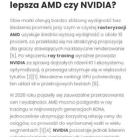
lepsza AMD czy NVIDIA?
Obie marki oferują bardzo zbliżoną wydajność bez
śledzenia promieni, przy czym w czystej
rasteryzacji
AMD
uzyskuje średnio wyższą wydajność o około 10
procent, co przekłada się na atrakcyjną propozycję
dla graczy stawiających na klasyczne renderowanie
[5]. Po włączeniu
ray tracing
wyraźnie prowadzi
NVIDIA
za sprawą dojrzałych rdzeni RT i ekosystemu
optymalizacji, a przewaga utrzymuje się w większości
tytułów [2][1]. Niezależne rankingi GPU potwierdzają
ten układ sił w przekrojowych testach [6].
W 2026 roku pojawiły się zauważalne przetasowania
cen i wydajności. AMD mocno podgoniło w ray
tracingu w najnowszych generacjach RDNA,
jednocześnie utrzymując korzystną relację ceny do
osiągów, co prowadzi do wyrównanej walki w wielu
segmentach [1][4].
NVIDIA
pozostaje jednak liderem