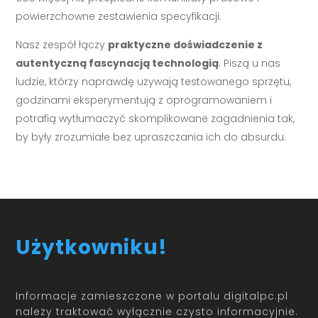
powierzchowne zestawienia specyfikacji.
Nasz zespół łączy
praktyczne doświadczenie z
autentyczną fascynacją technologią
. Piszą u nas
ludzie, którzy naprawdę używają testowanego sprzętu,
godzinami eksperymentują z oprogramowaniem i
potrafią wytłumaczyć skomplikowane zagadnienia tak,
by były zrozumiałe bez upraszczania ich do absurdu.
Użytkowniku!
Informacje zamieszczone w portalu digitalpc.pl
należy traktować wyłącznie czysto informacyjnie.