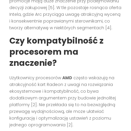
promocje mają duże znaczenie przy podejmowaniu
decyzji zakupowej [5]. W tle pozostaje rosnąca oferta
Intela, gdzie Arc przyciąga uwagę atrakcyjną wyceną
i konsekwentnie poprawianymi sterownikami, co
tworzy alternatywę w niektórych segmentach [4].
Czy kompatybilność z
procesorem ma
znaczenie?
Użytkownicy procesorów
AMD
często wskazują na
atrakcyjność kart Radeon z uwagi na rozwiązania
ekosystemowe i kompatybilność, co bywa
dodatkowym argumentem przy budowie jednolitej
platformy [2]. Nie przekłada się to na bezwzględną
przewagę wydajnościową, ale może ułatwiać
konfigurację i optymalizację ustawień z poziomu
jednego oprogramowania [2].