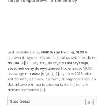
Sprzęt komputerowy
|
0 komentarzy
Jeśli priorytetem są
NVIDIA
ray tracing
,
DLSS 4
,
sterowniki i wydajność profesjonalna, wybór pada na
NVIDIA
[4][2]. Gdy liczy się czysta
rasteryzacja
,
stosunek ceny do wydajności
i pojemność VRAM,
przewagę ma
AMD
[5][4][1][2]. Rynek w 2026 roku
jest zmienny cenowo i nierówny dostępnościowo, co
dodatkowo wzmacnia znaczenie realnej ceny w
danym momencie [5].
Spis treści