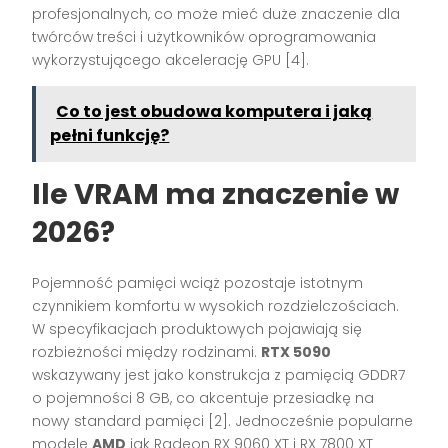
profesjonalnych, co może mieć duże znaczenie dla
twórców treści i użytkowników oprogramowania
wykorzystującego akcelerację GPU [4].
Co to jest obudowa komputera i jaką
pełni funkcję?
Ile VRAM ma znaczenie w
2026?
Pojemność pamięci wciąż pozostaje istotnym
czynnikiem komfortu w wysokich rozdzielczościach.
W specyfikacjach produktowych pojawiają się
rozbieżności między rodzinami.
RTX 5090
wskazywany jest jako konstrukcja z pamięcią GDDR7
o pojemności 8 GB, co akcentuje przesiadkę na
nowy standard pamięci [2]. Jednocześnie popularne
modele
AMD
jak Radeon RX 9060 XT i RX 7800 XT