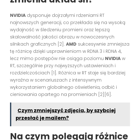
NVIDIA
dysponuje dojrzałymi rdzeniami RT
najnowszych generacji, co przekłada się na wysoką
wydajność w śledzeniu promieni oraz lepszą
skalowalność jakości obrazu w nowoczesnych
silnikach graficznych [2].
AMD
sukcesywnie zmniejsza
tę różnicę dzięki usprawnieniom w RDNA 3 i RDNA 4,
lecz mimo postępów nie osiąga poziomu
NVIDIA
w
RT, szczególnie przy najwyższych ustawieniach i
rozdzielczościach [1]. Różnica w RT staje się bardziej
wyraźna w scenariuszach z intensywnym
wykorzystaniem globalnego oświetlenia, odbić i
cieniowania opartego na promieniach [2][6].
Czym zmniejszyć zdjęcia, by szybciej
przesłać je mailem?
Na czym polegają różnice