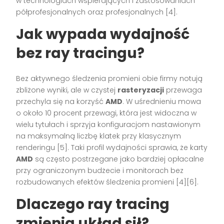
w technologiach wspierających i zastosowaniach
półprofesjonalnych oraz profesjonalnych [4].
Jak wypada wydajność
bez ray tracingu?
Bez aktywnego śledzenia promieni obie firmy notują
zbliżone wyniki, ale w czystej
rasteryzacji
przewaga
przechyla się na korzyść
AMD
. W uśrednieniu mowa
o około 10 procent przewagi, która jest widoczna w
wielu tytułach i sprzyja konfiguracjom nastawionym
na maksymalną liczbę klatek przy klasycznym
renderingu [5]. Taki profil wydajności sprawia, że karty
AMD
są często postrzegane jako bardziej opłacalne
przy ograniczonym budżecie i monitorach bez
rozbudowanych efektów śledzenia promieni [4][6].
Dlaczego ray tracing
zmienia układ sił?