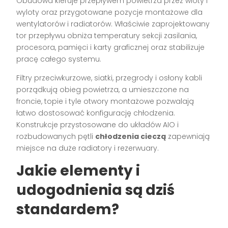
Obudowa kieruje przepływem powietrza przez wloty i
wyloty oraz przygotowane pozycje montażowe dla
wentylatorów i radiatorów. Właściwie zaprojektowany
tor przepływu obniża temperatury sekcji zasilania,
procesora, pamięci i karty graficznej oraz stabilizuje
pracę całego systemu.
Filtry przeciwkurzowe, siatki, przegrody i osłony kabli
porządkują obieg powietrza, a umieszczone na
froncie, topie i tyle otwory montażowe pozwalają
łatwo dostosować konfigurację chłodzenia.
Konstrukcje przystosowane do układów AIO i
rozbudowanych pętli
chłodzenia cieczą
zapewniają
miejsce na duże radiatory i rezerwuary.
Jakie elementy i
udogodnienia są dziś
standardem?