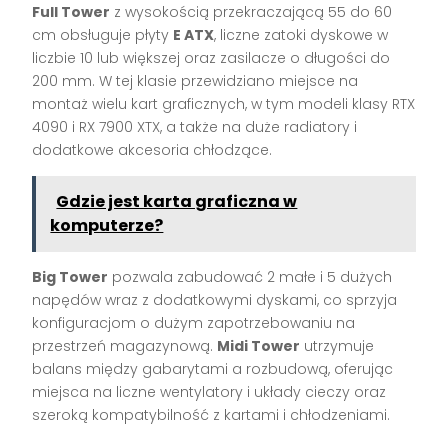
Full Tower
z wysokością przekraczającą 55 do 60
cm obsługuje płyty
E ATX
, liczne zatoki dyskowe w
liczbie 10 lub większej oraz zasilacze o długości do
200 mm. W tej klasie przewidziano miejsce na
montaż wielu kart graficznych, w tym modeli klasy RTX
4090 i RX 7900 XTX, a także na duże radiatory i
dodatkowe akcesoria chłodzące.
Gdzie jest karta graficzna w
komputerze?
Big Tower
pozwala zabudować 2 małe i 5 dużych
napędów wraz z dodatkowymi dyskami, co sprzyja
konfiguracjom o dużym zapotrzebowaniu na
przestrzeń magazynową.
Midi Tower
utrzymuje
balans między gabarytami a rozbudową, oferując
miejsca na liczne wentylatory i układy cieczy oraz
szeroką kompatybilność z kartami i chłodzeniami.