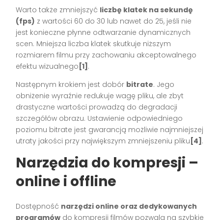
Warto także zmniejszyć
liczbę klatek na sekundę
(fps)
z wartości 60 do 30 lub nawet do 25, jeśli nie
jest konieczne płynne odtwarzanie dynamicznych
scen. Mniejsza liczba klatek skutkuje niższym
rozmiarem filmu przy zachowaniu akceptowalnego
efektu wizualnego
[1]
.
Następnym krokiem jest dobór
bitrate
. Jego
obniżenie wyraźnie redukuje wagę pliku, ale zbyt
drastyczne wartości prowadzą do degradacji
szczegółów obrazu. Ustawienie odpowiedniego
poziomu bitrate jest gwarancją możliwie najmniejszej
utraty jakości przy największym zmniejszeniu pliku
[4]
.
Narzędzia do kompresji –
online i offline
Dostępność
narzędzi online oraz dedykowanych
programów
do kompresji filmów pozwala na szybkie