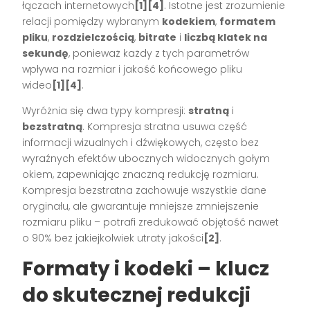
łączach internetowych
[1][4]
. Istotne jest zrozumienie
relacji pomiędzy wybranym
kodekiem
,
formatem
pliku
,
rozdzielczością
,
bitrate
i
liczbą klatek na
sekundę
, ponieważ każdy z tych parametrów
wpływa na rozmiar i jakość końcowego pliku
wideo
[1][4]
.
Wyróżnia się dwa typy kompresji:
stratną
i
bezstratną
. Kompresja stratna usuwa część
informacji wizualnych i dźwiękowych, często bez
wyraźnych efektów ubocznych widocznych gołym
okiem, zapewniając znaczną redukcję rozmiaru.
Kompresja bezstratna zachowuje wszystkie dane
oryginału, ale gwarantuje mniejsze zmniejszenie
rozmiaru pliku – potrafi zredukować objętość nawet
o 90% bez jakiejkolwiek utraty jakości
[2]
.
Formaty i kodeki – klucz
do skutecznej redukcji