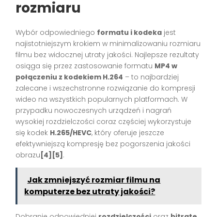
rozmiaru
Wybór odpowiedniego
formatu i kodeka
jest
najistotniejszym krokiem w minimalizowaniu rozmiaru
filmu bez widocznej utraty jakości. Najlepsze rezultaty
osiąga się przez zastosowanie formatu
MP4 w
połączeniu z kodekiem H.264
– to najbardziej
zalecane i wszechstronne rozwiązanie do kompresji
wideo na wszystkich popularnych platformach. W
przypadku nowoczesnych urządzeń i nagrań
wysokiej rozdzielczości coraz częściej wykorzystuje
się kodek
H.265/HEVC
, który oferuje jeszcze
efektywniejszą kompresję bez pogorszenia jakości
obrazu
[4][5]
.
Jak zmniejszyć rozmiar filmu na
komputerze bez utraty jakości?
Dobranie odpowiedniej
rozdzielczości
oraz
bitrate