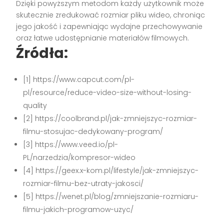
Dzięki powyższym metodom każdy użytkownik może
skutecznie zredukować rozmiar pliku wideo, chroniąc
jego jakość i zapewniając wydajne przechowywanie
oraz łatwe udostępnianie materiałów filmowych.
Źródła:
[1] https://www.capcut.com/pl-
pl/resource/reduce-video-size-without-losing-
quality
[2] https://coolbrand.pl/jak-zmniejszyc-rozmiar-
filmu-stosujac-dedykowany-program/
[3] https://www.veed.io/pl-
PL/narzedzia/kompresor-wideo
[4] https://geex.x-kom.pl/lifestyle/jak-zmniejszyc-
rozmiar-filmu-bez-utraty-jakosci/
[5] https://wenet.pl/blog/zmniejszanie-rozmiaru-
filmu-jakich-programow-uzyc/