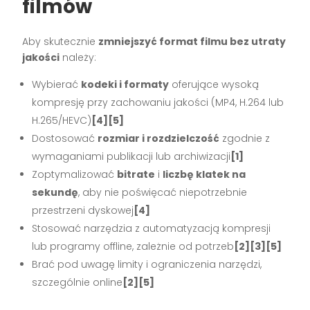
filmów
Aby skutecznie
zmniejszyć format filmu bez utraty
jakości
należy:
Wybierać
kodeki i formaty
oferujące wysoką
kompresję przy zachowaniu jakości (MP4, H.264 lub
H.265/HEVC)
[4][5]
Dostosować
rozmiar i rozdzielczość
zgodnie z
wymaganiami publikacji lub archiwizacji
[1]
Zoptymalizować
bitrate
i
liczbę klatek na
sekundę
, aby nie poświęcać niepotrzebnie
przestrzeni dyskowej
[4]
Stosować narzędzia z automatyzacją kompresji
lub programy offline, zależnie od potrzeb
[2][3][5]
Brać pod uwagę limity i ograniczenia narzędzi,
szczególnie online
[2][5]