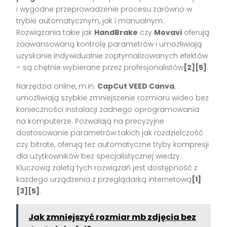
i wygodne przeprowadzenie procesu zarówno w
trybie automatycznym, jak i manualnym.
Rozwiązania takie jak
HandBrake
czy
Movavi
oferują
zaawansowaną kontrolę parametrów i umożliwiają
uzyskanie indywidualnie zoptymalizowanych efektów
– są chętnie wybierane przez profesjonalistów
[2][5]
.
Narzędzia online, m.in.
CapCut VEED Canva
,
umożliwiają szybkie zmniejszenie rozmiaru wideo bez
konieczności instalacji żadnego oprogramowania
na komputerze. Pozwalają na precyzyjne
dostosowanie parametrów takich jak rozdzielczość
czy bitrate, oferują też automatyczne tryby kompresji
dla użytkowników bez specjalistycznej wiedzy.
Kluczową zaletą tych rozwiązań jest dostępność z
każdego urządzenia z przeglądarką internetową
[1]
[3][5]
.
Jak zmniejszyć rozmiar mb zdjęcia bez