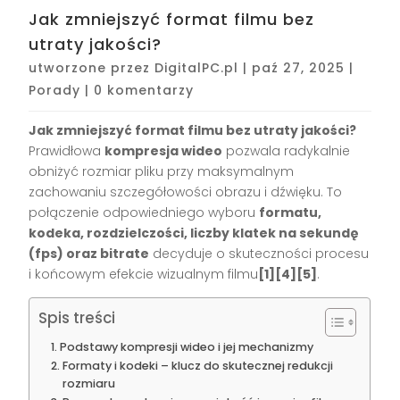
Jak zmniejszyć format filmu bez
utraty jakości?
utworzone przez
DigitalPC.pl
|
paź 27, 2025
|
Porady
|
0 komentarzy
Jak zmniejszyć format filmu bez utraty jakości?
Prawidłowa
kompresja wideo
pozwala radykalnie
obniżyć rozmiar pliku przy maksymalnym
zachowaniu szczegółowości obrazu i dźwięku. To
połączenie odpowiedniego wyboru
formatu,
kodeka, rozdzielczości, liczby klatek na sekundę
(fps) oraz bitrate
decyduje o skuteczności procesu
i końcowym efekcie wizualnym filmu
[1][4][5]
.
Spis treści
Podstawy kompresji wideo i jej mechanizmy
Formaty i kodeki – klucz do skutecznej redukcji
rozmiaru