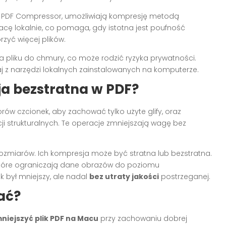
ac PDF Compressor, umożliwiają kompresję metodą
racę lokalnie, co pomaga, gdy istotna jest poufność
zyć więcej plików.
a pliku do chmury, co może rodzić ryzyka prywatności.
aj z narzędzi lokalnych zainstalowanych na komputerze.
a bezstratna w PDF?
ów czcionek, aby zachować tylko użyte glify, oraz
 strukturalnych. Te operacje zmniejszają wagę bez
ozmiarów. Ich kompresja może być stratna lub bezstratna.
 które ograniczają dane obrazów do poziomu
 był mniejszy, ale nadal
bez utraty jakości
postrzeganej.
ać?
niejszyć plik PDF na Macu
przy zachowaniu dobrej