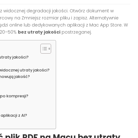
z widocznej degradacji jakości. Otwórz dokument w
warcowy na Zmniejsz rozmiar pliku i zapisz. Alternatywnie
ędzi online lub dedykowanych aplikacji z Mac App Store. W
u 20–50%
bez utraty jakości
postrzeganej.
utraty jakości?
idocznej utraty jakości?
chowują jakość?
 po kompresji?
plikacji z AI?
ć plik PDF na Macu bez utraty