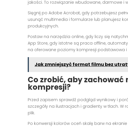
jakości. To rozwiązanie wbudowane, darmowe i 
Sięgnij po Adobe Acrobat, gdy potrzebujesz pełn
usunąć multimedia i formularze lub planujesz k
produkcyjnych.
Postaw na narzędzia online, gdy liczy się natych
App Store, gdy istotne są praca offline, automat
na oferowane poziomy kompresji podstawowa i si
Jak zmniejszyć format filmu bez utrat
Co zrobić, aby zachować 
kompresji?
Przed zapisem sprawdź podgląd wynikowy i poró
szczegóły na ilustracjach i gradienty w tłach. W
plik.
Po konwersji kolorów oceń skalę barw na ekranie 