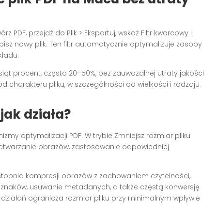
PDF, przejdź do Plik > Eksportuj, wskaż Filtr kwarcowy i
pisz nowy plik. Ten filtr automatycznie optymalizuje zasoby
kładu.
esiąt procent, często 20–50%, bez zauważalnej utraty jakości
d charakteru pliku, w szczególności od wielkości i rodzaju
 jak działa?
y optymalizacji PDF. W trybie Zmniejsz rozmiar pliku
zetwarzanie obrazów, zastosowanie odpowiedniej
 stopnia kompresji obrazów z zachowaniem czytelności,
h znaków, usuwanie metadanych, a także częstą konwersję
 działań ogranicza rozmiar pliku przy minimalnym wpływie