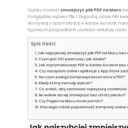
Szybko możesz
zmniejszyć plik PDF na Macu
be
Podglądzie, wybierz Plik > Eksportuj, ustaw Filtr k
skorzystaj z optymalizacji w Adobe Acrobat, narz
typowych przypadkach uzyskasz redukcję rzęd
Spis treści
Jak najszybciej zmniejszyć plik PDF na Macu bez 
Czym jest filtr kwarcowy i jak działa?
Jak zoptymalizować PDF w Adobe Acrobat bez w
Czy narzędzia online i aplikacje z App Store za
Na czym polega kompresja bezstratna w PDF?
Kiedy którą metodę wybrać?
Co zrobić, aby zachować najwyższą czytelność
Ile realnie da się zmniejszyć bez utraty jakości?
Czy Pages na Macu może pomóc?
Dlaczego rośnie popularność kompresji online i a
Jak najszybciej zmniejszy