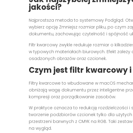
jakości?
Najprostsza metoda to systemowy Podgląd. Otwórz 
wybierz opcję Zmniejsz rozmiar pliku, po czym za
dokumentu, zachowując czytelność i spójność u
Filtr kwarcowy zwykle redukuje rozmiar o kilkadzi
w typowych materiałach biurowych. Efekt zależy o
osadzonych obrazów oraz czcionek.
Czym jest filtr kwarcowy i
Filtry kwarcowe to wbudowane w macOS mechanizm
obniżają wagę dokumentu przez inteligentne pr
kompresji oraz porządkowanie zasobów.
W praktyce oznacza to redukcję rozdzielczości i
tworzenie podzbiorów czcionek tylko dla użytyc
przestrzeni barwnych z CMYK na RGB. Taki zestaw
na wygląd.