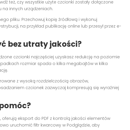
ź też, czy wszystkie użyte czcionki zostały dołączone
iu na innych urządzeniach.
ego pliku. Przechowuj kopię źródłową i wykonuj
rybucji, na przykład publikację online lub przesył przez e-
yć bez utraty jakości?
one czcionki najczęściej uzyskasz redukcję na poziomie
zypadkach rozmiar spada o kilka megabajtów w kilka
cję.
enerowane z wysoką rozdzielczością obrazów,
adzaniem czcionek zazwyczaj kompresują się wyraźniej
 pomóc?
 oferują eksport do PDF z kontrolą jakości elementów
owo uruchomić filtr kwarcowy w Podglądzie, aby