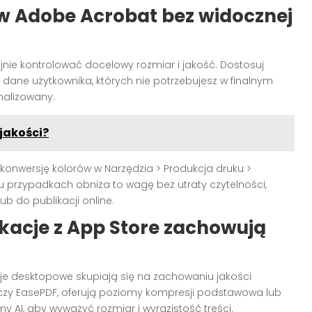
w Adobe Acrobat bez widocznej
jnie kontrolować docelowy rozmiar i jakość. Dostosuj
 dane użytkownika, których nie potrzebujesz w finalnym
malizowany.
 jakości?
konwersję kolorów w Narzędzia > Produkcja druku >
lu przypadkach obniża to wagę bez utraty czytelności,
ub do publikacji online.
likacje z App Store zachowują
je desktopowe skupiają się na zachowaniu jakości
df czy EasePDF, oferują poziomy kompresji podstawowa lub
y AI, aby wyważyć rozmiar i wyrazistość treści.