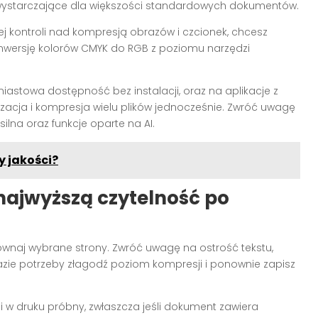
wystarczające dla większości standardowych dokumentów.
ej kontroli nad kompresją obrazów i czcionek, chcesz
onwersję kolorów CMYK do RGB z poziomu narzędzi
miastowa dostępność bez instalacji, oraz na aplikacje z
yzacja i kompresja wielu plików jednocześnie. Zwróć uwagę
lna oraz funkcje oparte na AI.
y jakości?
najwyższą czytelność po
wnaj wybrane strony. Zwróć uwagę na ostrość tekstu,
 razie potrzeby złagodź poziom kompresji i ponownie zapisz
i w druku próbny, zwłaszcza jeśli dokument zawiera