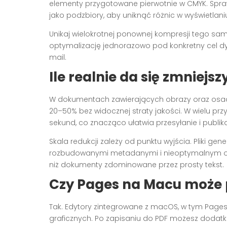
elementy przygotowane pierwotnie w CMYK. Sprawd
jako podzbiory, aby uniknąć różnic w wyświetlan
Unikaj wielokrotnej ponownej kompresji tego sam
optymalizację jednorazowo pod konkretny cel dyst
mail.
Ile realnie da się zmniejsz
W dokumentach zawierających obrazy oraz osadz
20–50% bez widocznej straty jakości. W wielu pr
sekund, co znacząco ułatwia przesyłanie i publika
Skala redukcji zależy od punktu wyjścia. Pliki g
rozbudowanymi metadanymi i nieoptymalnym os
niż dokumenty zdominowane przez prosty tekst.
Czy Pages na Macu może
Tak. Edytory zintegrowane z macOS, w tym Pages,
graficznych. Po zapisaniu do PDF możesz dodatk