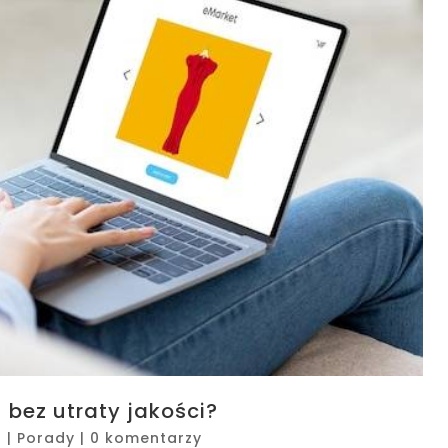
 bez utraty jakości?
6
|
Porady
|
0 komentarzy