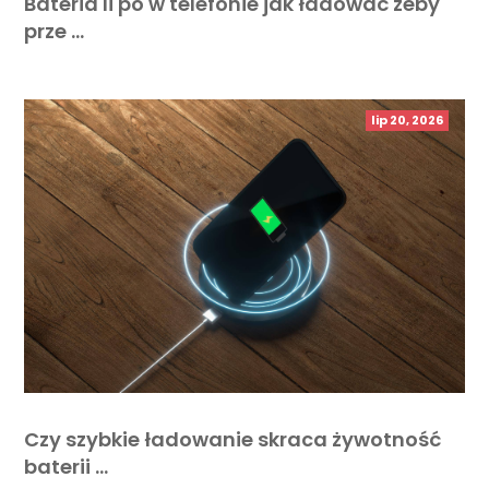
Bateria li po w telefonie jak ładować żeby
prze …
lip 20, 2026
Czy szybkie ładowanie skraca żywotność
baterii …