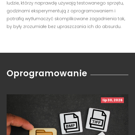
ludzie, którzy naprawdę używają testowanego sprzętu,
godzinami eksperymentują z oprogramowaniem i
potrafią wytłumaczyć skomplikowane zagadnienia tak,
by były zrozumiałe bez upraszczania ich do absurdu.
Oprogramowanie
lip 30, 2026