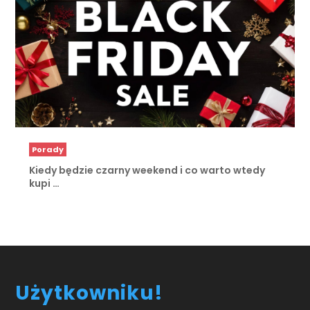
Porady
Kiedy będzie czarny weekend i co warto wtedy
kupi …
Użytkowniku!