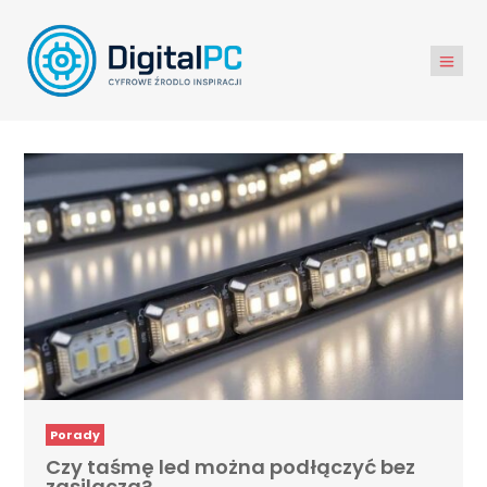
Porady
Czy taśmę led można podłączyć bez
zasilacza?