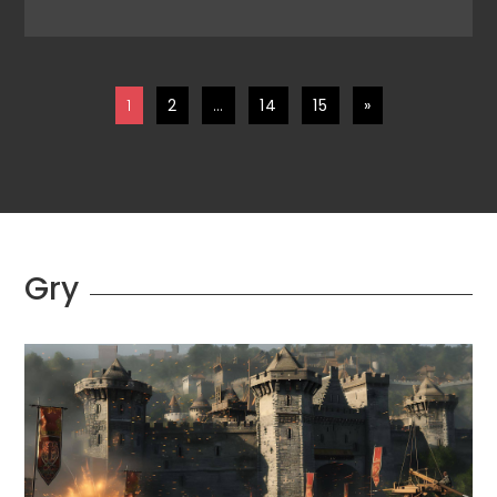
1
2
…
14
15
»
Gry