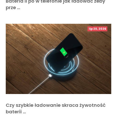
Bateria li po w telefonie jak ładować żeby
prze …
lip 20, 2026
Czy szybkie ładowanie skraca żywotność
baterii …