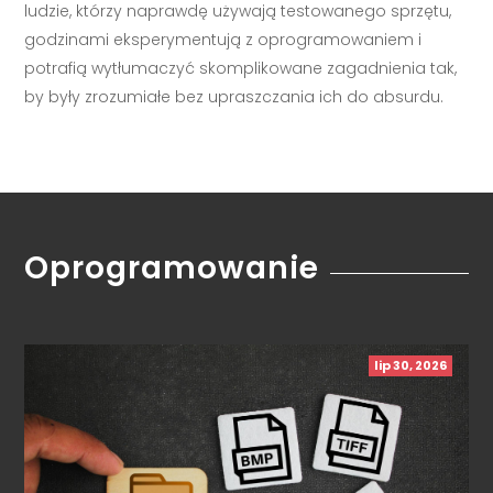
ludzie, którzy naprawdę używają testowanego sprzętu,
godzinami eksperymentują z oprogramowaniem i
potrafią wytłumaczyć skomplikowane zagadnienia tak,
by były zrozumiałe bez upraszczania ich do absurdu.
Oprogramowanie
lip 30, 2026