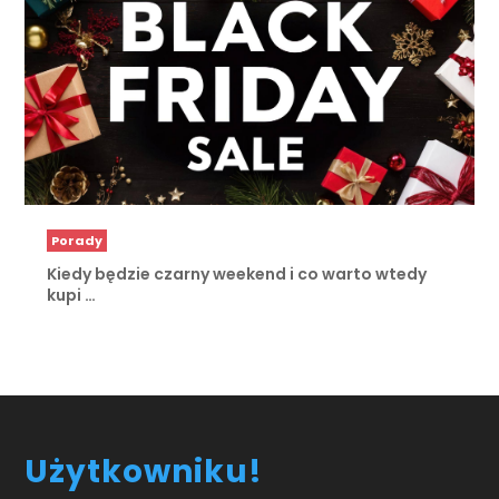
Porady
Kiedy będzie czarny weekend i co warto wtedy
kupi …
Użytkowniku!