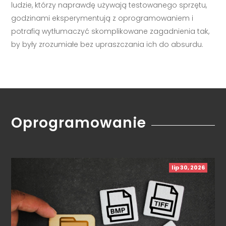
ludzie, którzy naprawdę używają testowanego sprzętu,
godzinami eksperymentują z oprogramowaniem i
potrafią wytłumaczyć skomplikowane zagadnienia tak,
by były zrozumiałe bez upraszczania ich do absurdu.
Oprogramowanie
lip 30, 2026