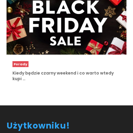
Porady
Kiedy będzie czarny weekend i co warto wtedy
kupi …
Użytkowniku!