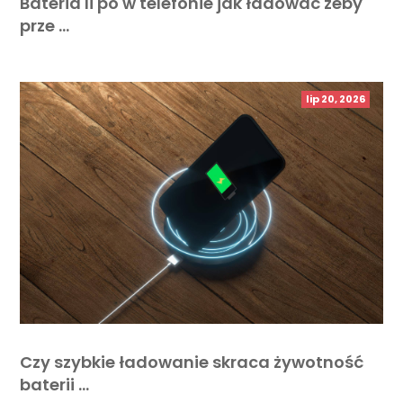
Bateria li po w telefonie jak ładować żeby
prze …
lip 20, 2026
Czy szybkie ładowanie skraca żywotność
baterii …